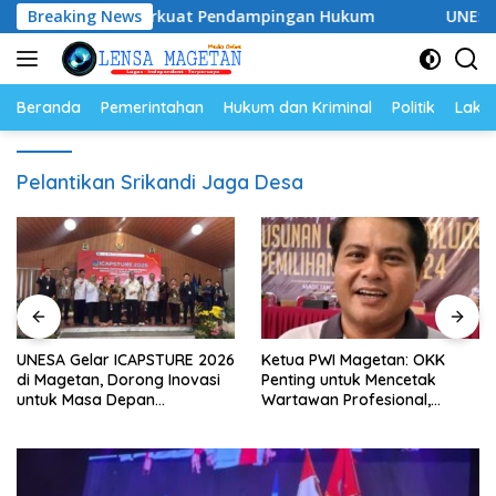
Langsung
2028, Siap Perkuat Pendampingan Hukum
Breaking News
UNESA Gelar I
ke
konten
Beranda
Pemerintahan
Hukum dan Kriminal
Politik
Lakal
Pelantikan Srikandi Jaga Desa
UNESA Gelar ICAPSTURE 2026
Ketua PWI Magetan: OKK
di Magetan, Dorong Inovasi
Penting untuk Mencetak
untuk Masa Depan
Wartawan Profesional,
Berkelanjutan
Berintegritas dan Terpercaya