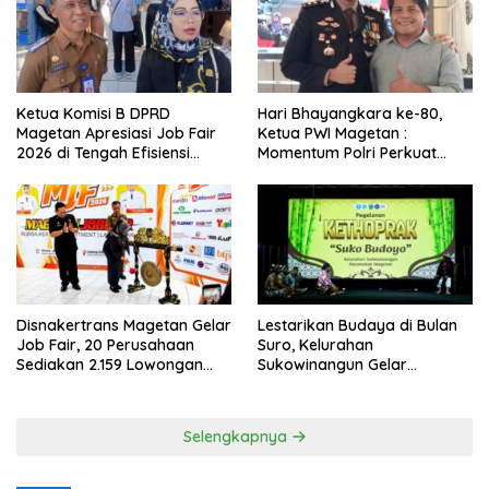
Ketua Komisi B DPRD
Hari Bhayangkara ke-80,
Magetan Apresiasi Job Fair
Ketua PWI Magetan :
2026 di Tengah Efisiensi
Momentum Polri Perkuat
Anggaran
Kepercayaan Publik
Disnakertrans Magetan Gelar
Lestarikan Budaya di Bulan
Job Fair, 20 Perusahaan
Suro, Kelurahan
Sediakan 2.159 Lowongan
Sukowinangun Gelar
Kerja
Ketoprak Suko Budoyo
Selengkapnya