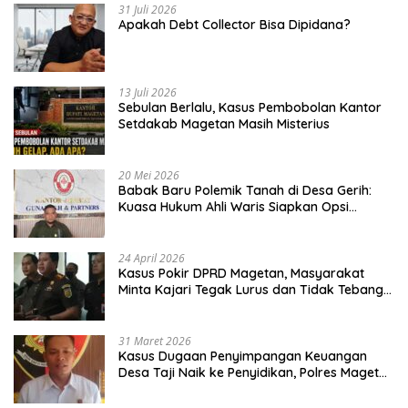
31 Juli 2026
Apakah Debt Collector Bisa Dipidana?
13 Juli 2026
Sebulan Berlalu, Kasus Pembobolan Kantor
Setdakab Magetan Masih Misterius
20 Mei 2026
Babak Baru Polemik Tanah di Desa Gerih:
Kuasa Hukum Ahli Waris Siapkan Opsi
Gugatan dan Audiensi ke Bupati
24 April 2026
Kasus Pokir DPRD Magetan, Masyarakat
Minta Kajari Tegak Lurus dan Tidak Tebang
Pilih
31 Maret 2026
Kasus Dugaan Penyimpangan Keuangan
Desa Taji Naik ke Penyidikan, Polres Magetan
Mulai Hitung Kerugian Negara