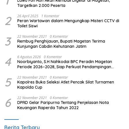
1
Lawu Fun Run Akan Kembali Digelar di Magetan,
Targetkan 2.000 Peserta
2
26 April 2025
1 Komentar
Peran Wartawan dalam Mengungkap Misteri CCTV di
Toilet Siswi
3
22 November 2021
0 Komentar
Rembug Penghijauan, Bupati Magetan Terima
Kunjungan Cabdin Kehutanan Jatim
4
6 Agustus 2026
0 Komentar
Noorbiyanto, S.H Nahkodai BPC Peradin Magetan
Periode 2026–2028, Siap Perkuat Pendampingan
Hukum
5
22 November 2021
0 Komentar
Kapolres Buka Seleksi Atlet Pencak Silat Turnamen
Kapolda Cup
6
22 November 2021
0 Komentar
DPRD Gelar Paripurna Tentang Penjelasan Nota
Keuangan Raperda Tahun 2022
Berita Terbaru