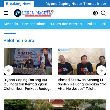
Langsung
 Magetan
Breaking News
Riyono Caping Nobar Timnas Indonesia Bersa
ke
konten
Beranda
Pemerintahan
Hukum dan Kriminal
Politik
Lakal
Pelatihan Guru
Riyono Caping Dorong Ibu-
Ahmad Setiawan Kenang M.
Ibu Magetan Kembangkan
Sholeh: Pejuang Keadilan “No
Olahan Ikan, Perkuat Budaya
Viral No Justice” Telah
Gemar Makan Ikan
Berpulang