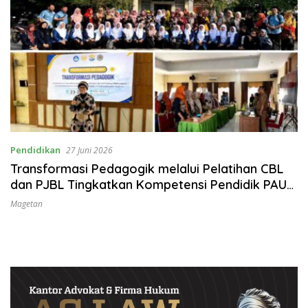
Pendidikan
27 Juni 2026
Transformasi Pedagogik melalui Pelatihan CBL
dan PJBL Tingkatkan Kompetensi Pendidik PAUD
di Magetan
Magetan