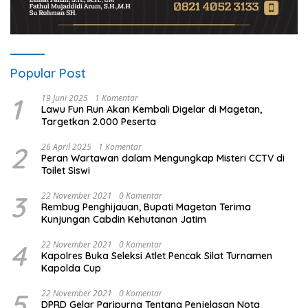
Popular Post
1
19 Juni 2025
1 Komentar
Lawu Fun Run Akan Kembali Digelar di Magetan,
Targetkan 2.000 Peserta
2
26 April 2025
1 Komentar
Peran Wartawan dalam Mengungkap Misteri CCTV di
Toilet Siswi
3
22 November 2021
0 Komentar
Rembug Penghijauan, Bupati Magetan Terima
Kunjungan Cabdin Kehutanan Jatim
4
22 November 2021
0 Komentar
Kapolres Buka Seleksi Atlet Pencak Silat Turnamen
Kapolda Cup
5
22 November 2021
0 Komentar
DPRD Gelar Paripurna Tentang Penjelasan Nota