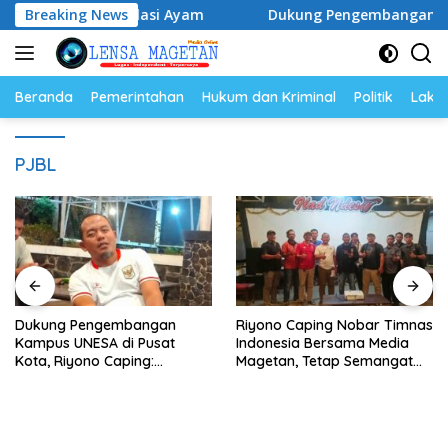
Langsung
r dan Populasi Ayam
Breaking News
Dukung Pengembangan Kampus UNES
ke
konten
Beranda
Pemerintahan
Hukum dan Kriminal
Politik
Lakal
PJBL
Dukung Pengembangan
Riyono Caping Nobar Timnas
Kampus UNESA di Pusat
Indonesia Bersama Media
Kota, Riyono Caping:
Magetan, Tetap Semangat
Tingkatkan SDM dan
Meski Garuda Gagal Lolos
Gerakkan Ekonomi Magetan