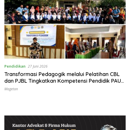
Pendidikan
27 Juni 2026
Transformasi Pedagogik melalui Pelatihan CBL
dan PJBL Tingkatkan Kompetensi Pendidik PAUD
di Magetan
Magetan