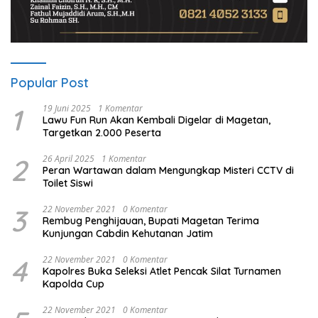
Popular Post
1
19 Juni 2025
1 Komentar
Lawu Fun Run Akan Kembali Digelar di Magetan,
Targetkan 2.000 Peserta
2
26 April 2025
1 Komentar
Peran Wartawan dalam Mengungkap Misteri CCTV di
Toilet Siswi
3
22 November 2021
0 Komentar
Rembug Penghijauan, Bupati Magetan Terima
Kunjungan Cabdin Kehutanan Jatim
4
22 November 2021
0 Komentar
Kapolres Buka Seleksi Atlet Pencak Silat Turnamen
Kapolda Cup
22 November 2021
0 Komentar