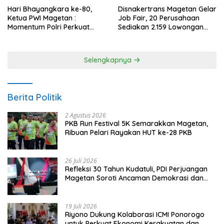
Hari Bhayangkara ke-80,
Disnakertrans Magetan Gelar
Ketua PWI Magetan :
Job Fair, 20 Perusahaan
Momentum Polri Perkuat
Sediakan 2.159 Lowongan
Kepercayaan Publik
Kerja
Selengkapnya
Berita Politik
2 Agustus 2026
PKB Run Festival 5K Semarakkan Magetan,
Ribuan Pelari Rayakan HUT ke-28 PKB
26 Juli 2026
Refleksi 30 Tahun Kudatuli, PDI Perjuangan
Magetan Soroti Ancaman Demokrasi dan
Tuntut Keadilan Korban
19 Juli 2026
Riyono Dukung Kolaborasi ICMI Ponorogo
untuk Perkuat Ekonomi Kerakyatan dan