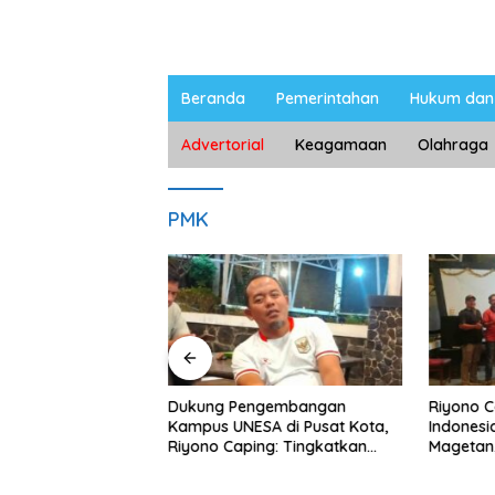
Beranda
Pemerintahan
Hukum dan 
Advertorial
Keagamaan
Olahraga
PMK
ngan Peternak
Dukung Pengembangan
Riyono 
etan, Riyono Bahas
Kampus UNESA di Pusat Kota,
Indonesi
arga Telur dan
Riyono Caping: Tingkatkan
Magetan
am
SDM dan Gerakkan Ekonomi
Meski Ga
Magetan