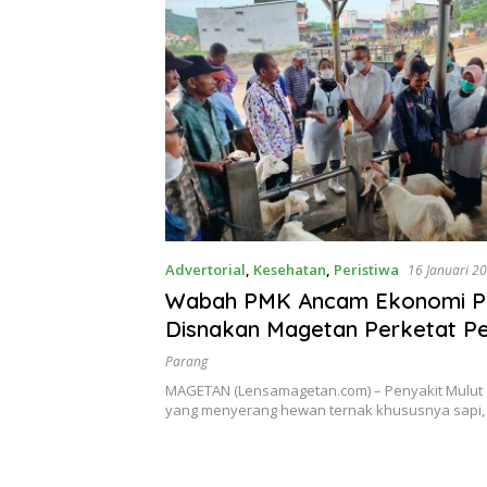
Advertorial
,
Kesehatan
,
Peristiwa
16 Januari 2
Wabah PMK Ancam Ekonomi Pe
Disnakan Magetan Perketat P
dan Vaksinasi
Parang
MAGETAN (Lensamagetan.com) – Penyakit Mulut 
yang menyerang hewan ternak khususnya sapi,