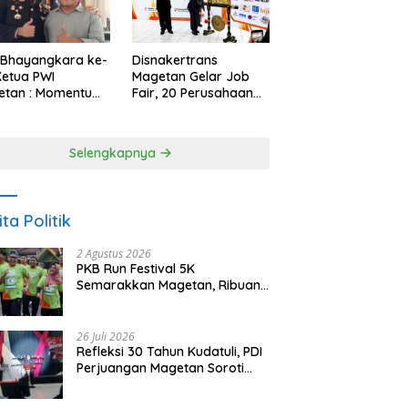
 Bhayangkara ke-
Disnakertrans
Ketua PWI
Magetan Gelar Job
etan : Momentum
Fair, 20 Perusahaan
i Perkuat
Sediakan 2.159
rcayaan Publik
Lowongan Kerja
Selengkapnya
ita Politik
2 Agustus 2026
PKB Run Festival 5K
Semarakkan Magetan, Ribuan
Pelari Rayakan HUT ke-28 PKB
26 Juli 2026
Refleksi 30 Tahun Kudatuli, PDI
Perjuangan Magetan Soroti
Ancaman Demokrasi dan
Tuntut Keadilan Korban