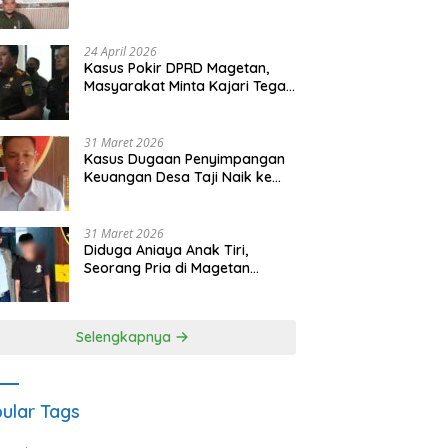
Waris Siapkan Opsi Gugatan
dan Audiensi ke Bupati
24 April 2026
Kasus Pokir DPRD Magetan,
Masyarakat Minta Kajari Tegak
Lurus dan Tidak Tebang Pilih
31 Maret 2026
Kasus Dugaan Penyimpangan
Keuangan Desa Taji Naik ke
Penyidikan, Polres Magetan
Mulai Hitung Kerugian Negara
31 Maret 2026
Diduga Aniaya Anak Tiri,
Seorang Pria di Magetan
Dilaporkan ke Polisi
Selengkapnya
ular Tags