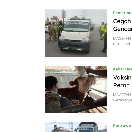
Pemerint
Cegah
Gencar
MAGETAN (
terus men
Kabar De
Vaksin
Perah 
MAGETAN (
Getasanya
Peristiwa