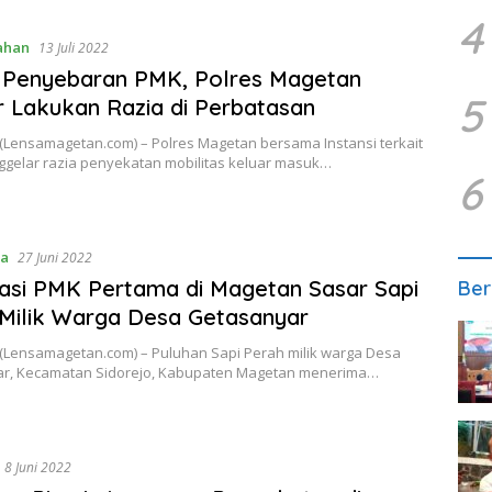
4
ahan
13 Juli 2022
 Penyebaran PMK, Polres Magetan
5
 Lakukan Razia di Perbatasan
Lensamagetan.com) – Polres Magetan bersama Instansi terkait
ggelar razia penyekatan mobilitas keluar masuk…
6
sa
27 Juni 2022
asi PMK Pertama di Magetan Sasar Sapi
Ber
Milik Warga Desa Getasanyar
Lensamagetan.com) – Puluhan Sapi Perah milik warga Desa
r, Kecamatan Sidorejo, Kabupaten Magetan menerima…
8 Juni 2022