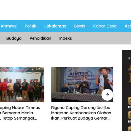
Kriminal
Politik
Lakalantas
Bisnis
Kabar Desa
Ke
Budaya
Pendidikan
Indeks
Caping Nobar Timnas
Riyono Caping Dorong Ibu-Ibu
Ahma
a Bersama Media
Magetan Kembangkan Olahan
Shole
, Tetap Semangat
Ikan, Perkuat Budaya Gemar
Viral
ruda Gagal Lolos
Makan Ikan
Berp