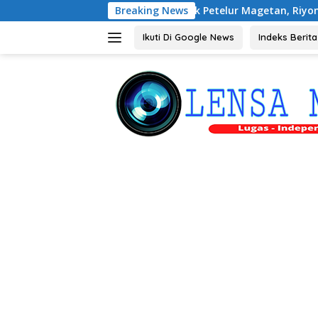
Langsung
si dengan Peternak Petelur Magetan, Riyono Bahas Stabilitas 
Breaking News
ke
konten
Ikuti Di Google News
Indeks Berita