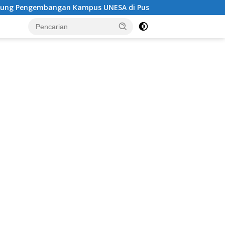
ampus UNESA di Pusat Kota, Riyono Caping: Tingkatkan SDM 