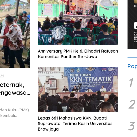
Anniversary PMK Ke 6, Dihadiri Ratusan
Komunitas Panther Se -Jawa
Pop
025
1
ternak,
engawasan
2
dan Kuku (PMK)
 kembali…
Lepas 661 Mahasiswa KKN, Bupati
3
Suprawoto: Terima Kasih Universitas
Brawijaya