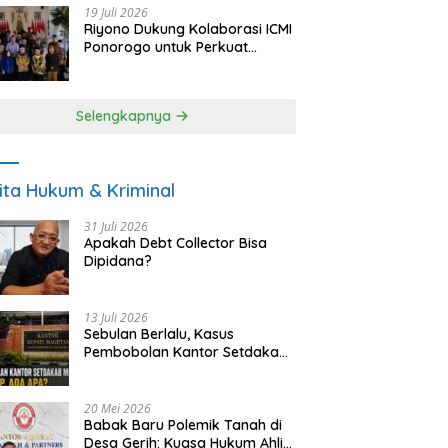
19 Juli 2026
Riyono Dukung Kolaborasi ICMI
Ponorogo untuk Perkuat
Ekonomi Kerakyatan dan
UMKM
Selengkapnya
ita Hukum & Kriminal
31 Juli 2026
Apakah Debt Collector Bisa
Dipidana?
13 Juli 2026
Sebulan Berlalu, Kasus
Pembobolan Kantor Setdakab
Magetan Masih Misterius
20 Mei 2026
Babak Baru Polemik Tanah di
Desa Gerih: Kuasa Hukum Ahli