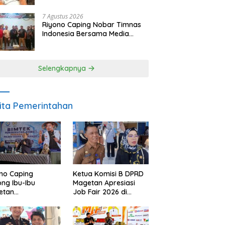
SDM dan Gerakkan Ekonomi
Magetan
7 Agustus 2026
Riyono Caping Nobar Timnas
Indonesia Bersama Media
Magetan, Tetap Semangat
Meski Garuda Gagal Lolos
Selengkapnya
ita Pemerintahan
no Caping
Ketua Komisi B DPRD
ng Ibu-Ibu
Magetan Apresiasi
etan
Job Fair 2026 di
bangkan Olahan
Tengah Efisiensi
, Perkuat Budaya
Anggaran
ar Makan Ikan