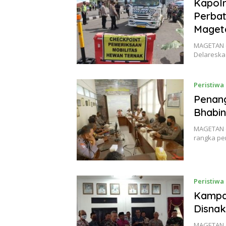
Kapolr
Perbat
Maget
MAGETAN (
Delareska
Peristiwa
Penan
Bhabi
MAGETAN (
rangka pe
Peristiwa
Kampa
Disna
MAGETAN (