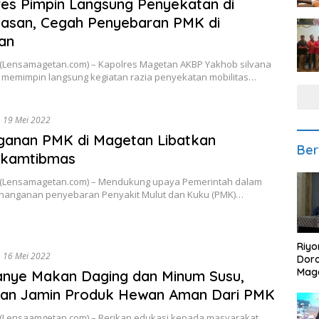
es Pimpin Langsung Penyekatan di
asan, Cegah Penyebaran PMK di
an
Lensamagetan.com) – Kapolres Magetan AKBP Yakhob silvana
 memimpin langsung kegiatan razia penyekatan mobilitas…
19 Mei 2022
ganan PMK di Magetan Libatkan
Ber
nkamtibmas
Lensamagetan.com) – Mendukung upaya Pemerintah dalam
nanganan penyebaran Penyakit Mulut dan Kuku (PMK)…
Riyo
16 Mei 2022
Doro
Mag
nye Makan Daging dan Minum Susu,
Kem
kan Jamin Produk Hewan Aman Dari PMK
Ikan
Gem
Lensaamgetan.com) – Berikan edukasi kepada masyarakat