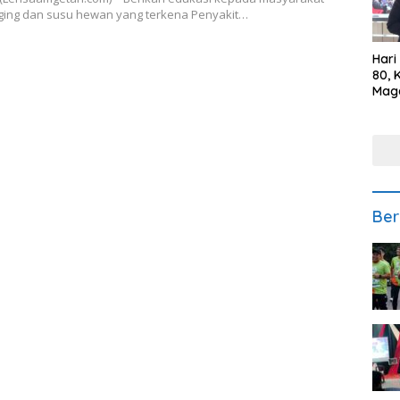
ing dan susu hewan yang terkena Penyakit…
Hari
80, 
Mag
Polr
Kepe
Ber