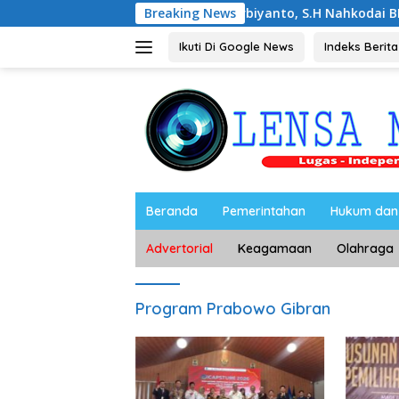
Langsung
Noorbiyanto, S.H Nahkodai BPC Peradin Mag
Breaking News
ke
konten
Ikuti Di Google News
Indeks Berita
Beranda
Pemerintahan
Hukum dan 
Advertorial
Keagamaan
Olahraga
Program Prabowo Gibran