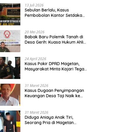
13 Juli 2026
Sebulan Berlalu, Kasus
Pembobolan Kantor Setdakab
Magetan Masih Misterius
20 Mei 2026
Babak Baru Polemik Tanah di
Desa Gerih: Kuasa Hukum Ahli
Waris Siapkan Opsi Gugatan
dan Audiensi ke Bupati
24 April 2026
Kasus Pokir DPRD Magetan,
Masyarakat Minta Kajari Tegak
Lurus dan Tidak Tebang Pilih
31 Maret 2026
Kasus Dugaan Penyimpangan
Keuangan Desa Taji Naik ke
Penyidikan, Polres Magetan
Mulai Hitung Kerugian Negara
31 Maret 2026
Diduga Aniaya Anak Tiri,
Seorang Pria di Magetan
Dilaporkan ke Polisi