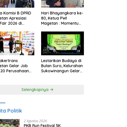
a Komisi B DPRD
Hari Bhayangkara ke-
tan Apresiasi
80, Ketua PWI
Fair 2026 di
Magetan : Momentum
ah Efisiensi
Polri Perkuat
garan
Kepercayaan Publik
akertrans
Lestarikan Budaya di
tan Gelar Job
Bulan Suro, Kelurahan
, 20 Perusahaan
Sukowinangun Gelar
akan 2.159
Ketoprak Suko
ongan Kerja
Budoyo
Selengkapnya
ita Politik
2 Agustus 2026
PKB Run Festival 5K