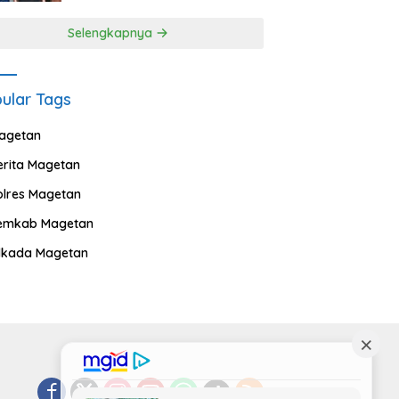
Selengkapnya
ular Tags
agetan
erita Magetan
olres Magetan
emkab Magetan
ilkada Magetan