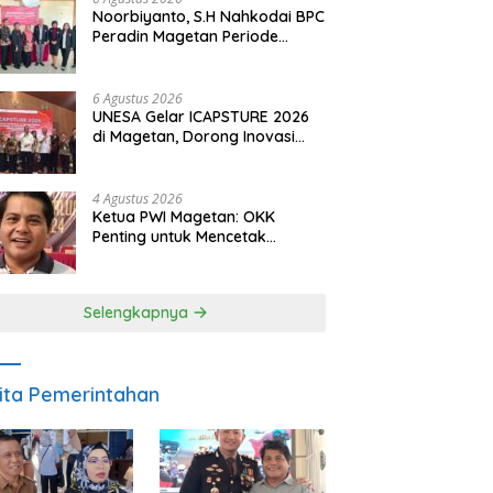
Noorbiyanto, S.H Nahkodai BPC
Peradin Magetan Periode
2026–2028, Siap Perkuat
Pendampingan Hukum
6 Agustus 2026
UNESA Gelar ICAPSTURE 2026
di Magetan, Dorong Inovasi
untuk Masa Depan
Berkelanjutan
4 Agustus 2026
Ketua PWI Magetan: OKK
Penting untuk Mencetak
Wartawan Profesional,
Berintegritas dan Terpercaya
Selengkapnya
ita Pemerintahan