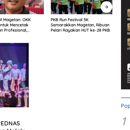
WI Magetan: OKK
PKB Run Festival 5K
Pers
untuk Mencetak
Semarakkan Magetan, Ribuan
Selu
 Profesional,
Pelari Rayakan HUT ke-28 PKB
Bersa
ritas dan Terpercaya
Solid
Pop
1
BPEDNAS