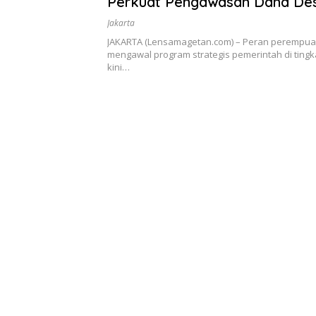
Perkuat Pengawasan Dana Des
Srikandi Jaga Desa
Jakarta
JAKARTA (Lensamagetan.com) – Peran perempu
mengawal program strategis pemerintah di tingk
kini…