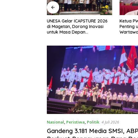
, S.H Nahkodai BPC
UNESA Gelar ICAPSTURE 2026
Ketua P
etan Periode
di Magetan, Dorong Inovasi
Penting 
Siap Perkuat
untuk Masa Depan
Wartawan
gan Hukum
Berkelanjutan
Berinteg
Nasional
,
Peristiwa
,
Politik
4 Juli 2026
Gandeng 3.181 Media SMSI, A