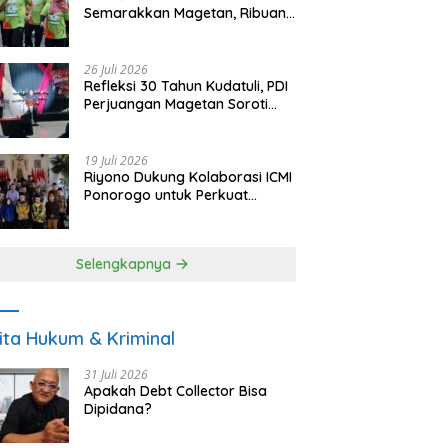
Semarakkan Magetan, Ribuan
Pelari Rayakan HUT ke-28 PKB
26 Juli 2026
Refleksi 30 Tahun Kudatuli, PDI
Perjuangan Magetan Soroti
Ancaman Demokrasi dan
Tuntut Keadilan Korban
19 Juli 2026
Riyono Dukung Kolaborasi ICMI
Ponorogo untuk Perkuat
Ekonomi Kerakyatan dan
UMKM
Selengkapnya
ita Hukum & Kriminal
31 Juli 2026
Apakah Debt Collector Bisa
Dipidana?