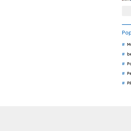
Pop
M
b
P
P
P