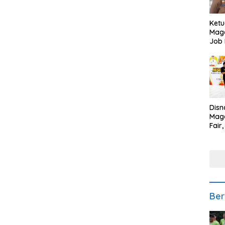
Ketu
Mage
Job 
Teng
Ang
Disn
Mage
Fair
Sedi
Low
Ber