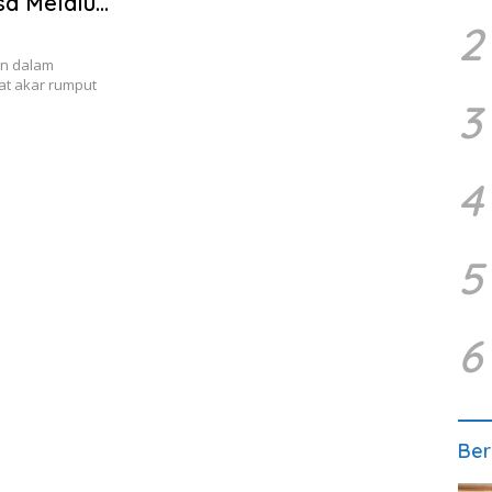
a Melalui
2
an dalam
at akar rumput
3
4
5
6
Ber