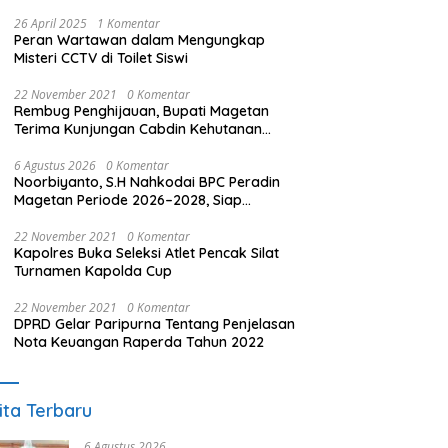
26 April 2025
1 Komentar
Peran Wartawan dalam Mengungkap
Misteri CCTV di Toilet Siswi
22 November 2021
0 Komentar
Rembug Penghijauan, Bupati Magetan
Terima Kunjungan Cabdin Kehutanan
Jatim
6 Agustus 2026
0 Komentar
Noorbiyanto, S.H Nahkodai BPC Peradin
Magetan Periode 2026–2028, Siap
Perkuat Pendampingan Hukum
22 November 2021
0 Komentar
Kapolres Buka Seleksi Atlet Pencak Silat
Turnamen Kapolda Cup
22 November 2021
0 Komentar
DPRD Gelar Paripurna Tentang Penjelasan
Nota Keuangan Raperda Tahun 2022
ita Terbaru
6 Agustus 2026