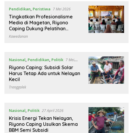
Pendidikan
,
Peristiwa
7 Mei 2026
Tingkatkan Profesionalisme
Media di Magetan, Riyono
Caping Dukung Pelatihan
Jurnalistik
Kawedanan
Nasional
,
Pendidikan
,
Politik
7 Mei
2026
Riyono Caping: Subsidi Solar
Harus Tetap Ada untuk Nelayan
Kecil
Trenggalek
Nasional
,
Politik
27 April 2026
Krisis Energi Tekan Nelayan,
Riyono Caping Usulkan Skema
BBM Semi Subsidi