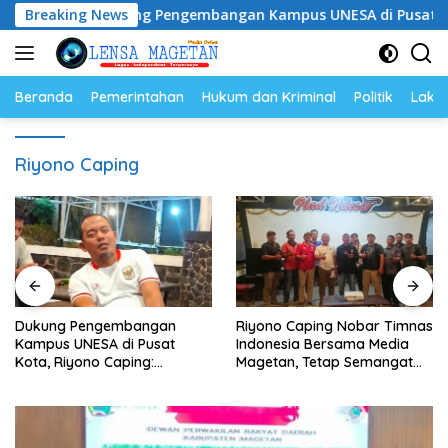
Langsung
Dukung Pengembangan Kampus UNESA di Pusat Kota, Riyono
Breaking News
ke
konten
Beranda
Pemerintahan
Hukum dan Kriminal
Politik
Lakal
Riyono Caping
Dukung Pengembangan
Riyono Caping Nobar Timnas
Kampus UNESA di Pusat
Indonesia Bersama Media
Kota, Riyono Caping:
Magetan, Tetap Semangat
Tingkatkan SDM dan
Meski Garuda Gagal Lolos
Gerakkan Ekonomi Magetan