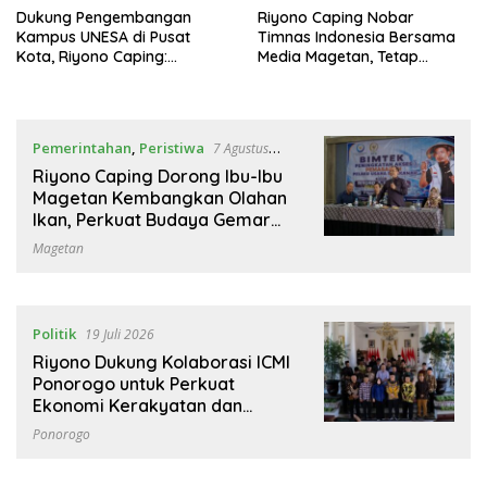
Dukung Pengembangan
Riyono Caping Nobar
Kampus UNESA di Pusat
Timnas Indonesia Bersama
Kota, Riyono Caping:
Media Magetan, Tetap
Tingkatkan SDM dan
Semangat Meski Garuda
Gerakkan Ekonomi Magetan
Gagal Lolos
Pemerintahan
,
Peristiwa
7 Agustus
2026
Riyono Caping Dorong Ibu-Ibu
Magetan Kembangkan Olahan
Ikan, Perkuat Budaya Gemar
Makan Ikan
Magetan
Politik
19 Juli 2026
Riyono Dukung Kolaborasi ICMI
Ponorogo untuk Perkuat
Ekonomi Kerakyatan dan
UMKM
Ponorogo