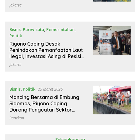
Jakarta
Bisnis
,
Pariwisata
,
Pemerintahan
,
Politik
18 April 2026
Riyono Caping Desak
Penindakan Pemanfaatan Laut
Ilegal, Investasi Asing di Pesisir
Harus Ditertibkan
Jakarta
Bisnis
,
Politik
25 Maret 2026
Mancing Bersama di Embung
Sidomas, Riyono Caping
Dorong Penguatan Sektor
Perikanan Desa
Panekan
Selengkapnya