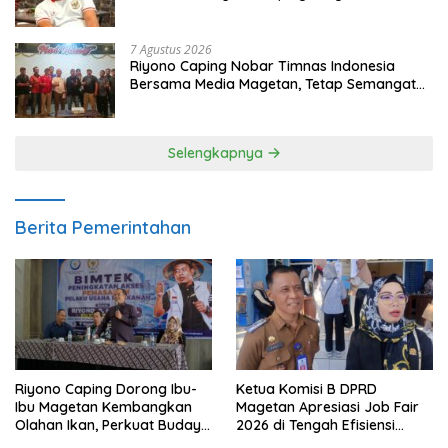
dan Gerakkan Ekonomi Magetan
7 Agustus 2026
Riyono Caping Nobar Timnas Indonesia
Bersama Media Magetan, Tetap Semangat
Meski Garuda Gagal Lolos
Selengkapnya
Berita Pemerintahan
Riyono Caping Dorong Ibu-
Ketua Komisi B DPRD
Ibu Magetan Kembangkan
Magetan Apresiasi Job Fair
Olahan Ikan, Perkuat Budaya
2026 di Tengah Efisiensi
Gemar Makan Ikan
Anggaran