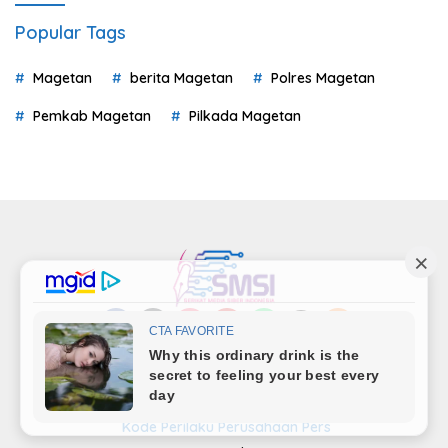
Popular Tags
Magetan
berita Magetan
Polres Magetan
Pemkab Magetan
Pilkada Magetan
Indeks
Kode Etik
Privacy Policy
Redaksi
Disclaimer
Pedoman Media Siber
Kode Perilaku Perusahaan Pers