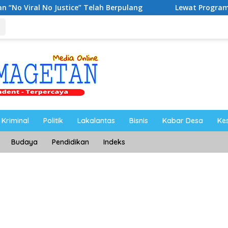
stice” Telah Berpulang
Lewat Program Desa BRILiaN, B
Kriminal
Politik
Lakalantas
Bisnis
Kabar Desa
Ke
Budaya
Pendidikan
Indeks