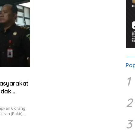
Pop
1
asyarakat
idak
2
apkan 6 orang
kiran (Pokir)…
3