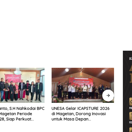
nto, S.H Nahkodai BPC
UNESA Gelar ICAPSTURE 2026
Ketu
Magetan Periode
di Magetan, Dorong Inovasi
Penti
8, Siap Perkuat
untuk Masa Depan
Warta
ingan Hukum
Berkelanjutan
Berin