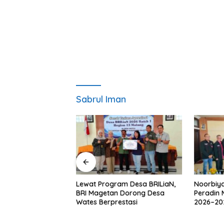
Sabrul Iman
awan Kenang M.
Lewat Program Desa BRILiaN,
Noorbiya
uang Keadilan “No
BRI Magetan Dorong Desa
Peradin 
ice” Telah
Wates Berprestasi
2026–202
Pendamp