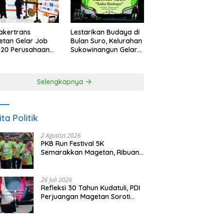
akertrans
Lestarikan Budaya di
tan Gelar Job
Bulan Suro, Kelurahan
, 20 Perusahaan
Sukowinangun Gelar
akan 2.159
Ketoprak Suko
ongan Kerja
Budoyo
Selengkapnya
ita Politik
2 Agustus 2026
PKB Run Festival 5K
Semarakkan Magetan, Ribuan
Pelari Rayakan HUT ke-28 PKB
26 Juli 2026
Refleksi 30 Tahun Kudatuli, PDI
Perjuangan Magetan Soroti
Ancaman Demokrasi dan
Tuntut Keadilan Korban