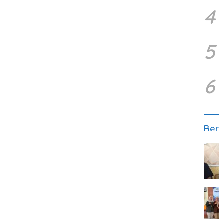
4
5
6
Ber