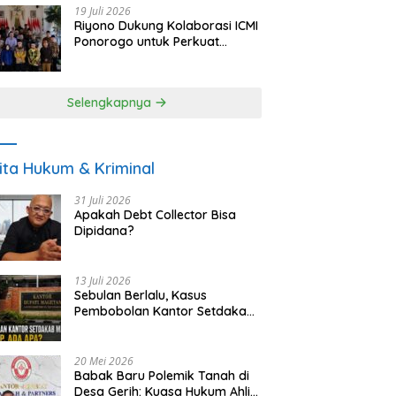
19 Juli 2026
Riyono Dukung Kolaborasi ICMI
Ponorogo untuk Perkuat
Ekonomi Kerakyatan dan
UMKM
Selengkapnya
ita Hukum & Kriminal
31 Juli 2026
Apakah Debt Collector Bisa
Dipidana?
13 Juli 2026
Sebulan Berlalu, Kasus
Pembobolan Kantor Setdakab
Magetan Masih Misterius
20 Mei 2026
Babak Baru Polemik Tanah di
Desa Gerih: Kuasa Hukum Ahli