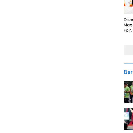
Disn
Mage
Fair
Sedi
Low
Ber