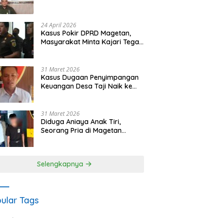
Waris Siapkan Opsi Gugatan
dan Audiensi ke Bupati
24 April 2026
Kasus Pokir DPRD Magetan,
Masyarakat Minta Kajari Tegak
Lurus dan Tidak Tebang Pilih
31 Maret 2026
Kasus Dugaan Penyimpangan
Keuangan Desa Taji Naik ke
Penyidikan, Polres Magetan
Mulai Hitung Kerugian Negara
31 Maret 2026
Diduga Aniaya Anak Tiri,
Seorang Pria di Magetan
Dilaporkan ke Polisi
Selengkapnya
ular Tags