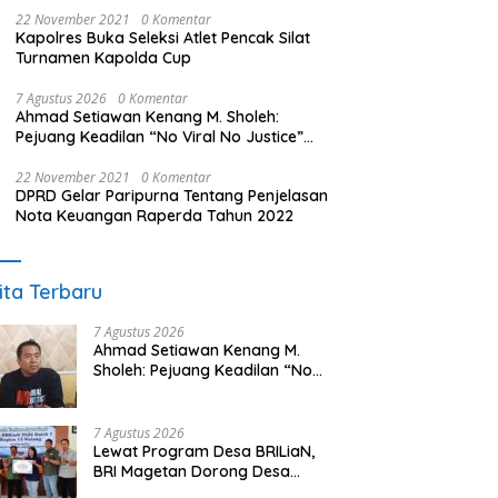
22 November 2021
0 Komentar
Kapolres Buka Seleksi Atlet Pencak Silat
Turnamen Kapolda Cup
7 Agustus 2026
0 Komentar
Ahmad Setiawan Kenang M. Sholeh:
Pejuang Keadilan “No Viral No Justice”
Telah Berpulang
22 November 2021
0 Komentar
DPRD Gelar Paripurna Tentang Penjelasan
Nota Keuangan Raperda Tahun 2022
ita Terbaru
7 Agustus 2026
Ahmad Setiawan Kenang M.
Sholeh: Pejuang Keadilan “No
Viral No Justice” Telah
Berpulang
7 Agustus 2026
Lewat Program Desa BRILiaN,
BRI Magetan Dorong Desa
Wates Berprestasi