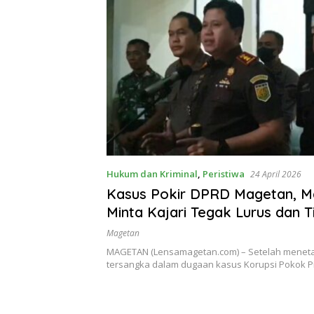
Hukum dan Kriminal
,
Peristiwa
24 April 2026
Kasus Pokir DPRD Magetan, M
Minta Kajari Tegak Lurus dan T
Tebang Pilih
Magetan
MAGETAN (Lensamagetan.com) – Setelah menet
tersangka dalam dugaan kasus Korupsi Pokok Pi