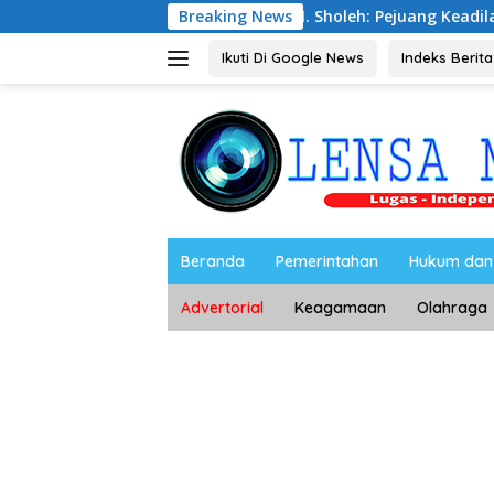
Langsung
d Setiawan Kenang M. Sholeh: Pejuang Keadilan “No Viral No Ju
Breaking News
ke
konten
Ikuti Di Google News
Indeks Berita
Beranda
Pemerintahan
Hukum dan 
Advertorial
Keagamaan
Olahraga