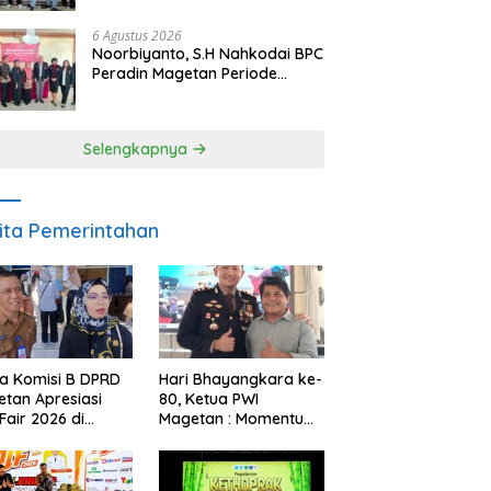
6 Agustus 2026
Noorbiyanto, S.H Nahkodai BPC
Peradin Magetan Periode
2026–2028, Siap Perkuat
Pendampingan Hukum
Selengkapnya
ita Pemerintahan
a Komisi B DPRD
Hari Bhayangkara ke-
tan Apresiasi
80, Ketua PWI
Fair 2026 di
Magetan : Momentum
ah Efisiensi
Polri Perkuat
garan
Kepercayaan Publik