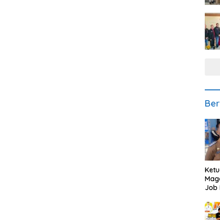
Ber
Ketu
Mage
Job 
Teng
Ang