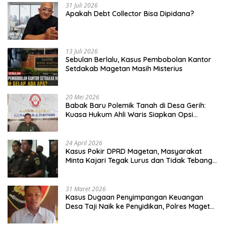
31 Juli 2026
Apakah Debt Collector Bisa Dipidana?
13 Juli 2026
Sebulan Berlalu, Kasus Pembobolan Kantor
Setdakab Magetan Masih Misterius
20 Mei 2026
Babak Baru Polemik Tanah di Desa Gerih:
Kuasa Hukum Ahli Waris Siapkan Opsi
Gugatan dan Audiensi ke Bupati
24 April 2026
Kasus Pokir DPRD Magetan, Masyarakat
Minta Kajari Tegak Lurus dan Tidak Tebang
Pilih
31 Maret 2026
Kasus Dugaan Penyimpangan Keuangan
Desa Taji Naik ke Penyidikan, Polres Magetan
Mulai Hitung Kerugian Negara