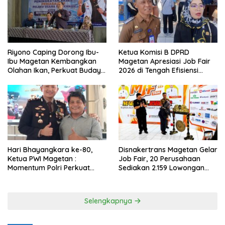
Riyono Caping Dorong Ibu-
Ketua Komisi B DPRD
Ibu Magetan Kembangkan
Magetan Apresiasi Job Fair
Olahan Ikan, Perkuat Budaya
2026 di Tengah Efisiensi
Gemar Makan Ikan
Anggaran
Hari Bhayangkara ke-80,
Disnakertrans Magetan Gelar
Ketua PWI Magetan :
Job Fair, 20 Perusahaan
Momentum Polri Perkuat
Sediakan 2.159 Lowongan
Kepercayaan Publik
Kerja
Selengkapnya