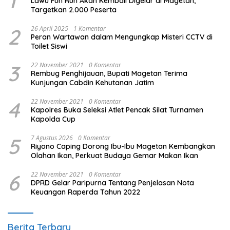
1
Lawu Fun Run Akan Kembali Digelar di Magetan,
Targetkan 2.000 Peserta
2
26 April 2025
1 Komentar
Peran Wartawan dalam Mengungkap Misteri CCTV di
Toilet Siswi
3
22 November 2021
0 Komentar
Rembug Penghijauan, Bupati Magetan Terima
Kunjungan Cabdin Kehutanan Jatim
4
22 November 2021
0 Komentar
Kapolres Buka Seleksi Atlet Pencak Silat Turnamen
Kapolda Cup
5
7 Agustus 2026
0 Komentar
Riyono Caping Dorong Ibu-Ibu Magetan Kembangkan
Olahan Ikan, Perkuat Budaya Gemar Makan Ikan
6
22 November 2021
0 Komentar
DPRD Gelar Paripurna Tentang Penjelasan Nota
Keuangan Raperda Tahun 2022
Berita Terbaru