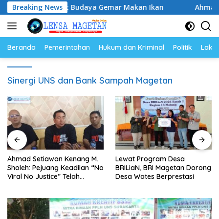
Langsung
an, Perkuat Budaya Gemar Makan Ikan
Breaking News
Ahmad Setiawan 
ke
konten
Beranda
Pemerintahan
Hukum dan Kriminal
Politik
Lakal
Sinergi UNS dan Bank Sampah Magetan
Ahmad Setiawan Kenang M.
Lewat Program Desa
Sholeh: Pejuang Keadilan “No
BRILiaN, BRI Magetan Dorong
Viral No Justice” Telah
Desa Wates Berprestasi
Berpulang