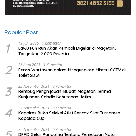
Popular Post
1
19 Juni 2025
1 Komentar
Lawu Fun Run Akan Kembali Digelar di Magetan,
Targetkan 2.000 Peserta
2
26 April 2025
1 Komentar
Peran Wartawan dalam Mengungkap Misteri CCTV di
Toilet Siswi
3
22 November 2021
0 Komentar
Rembug Penghijauan, Bupati Magetan Terima
Kunjungan Cabdin Kehutanan Jatim
4
22 November 2021
0 Komentar
Kapolres Buka Seleksi Atlet Pencak Silat Turnamen
Kapolda Cup
5
22 November 2021
0 Komentar
DPRD Gelar Paripurna Tentang Penjelasan Nota