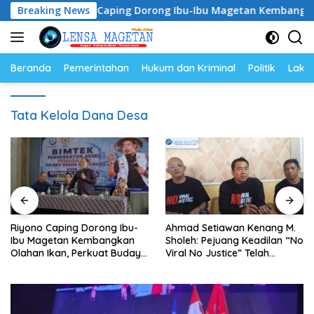
Langsung
Riyono Caping Dorong Ibu-Ibu Magetan Kembangkan Olahan
Breaking News
ke
konten
Beranda
Pemerintahan
Hukum dan Kriminal
Politik
Lakal
Tata Kelola Dana Desa
Ahmad Setiawan Kenang M.
Lewat Program Desa
Sholeh: Pejuang Keadilan “No
BRILiaN, BRI Magetan Dorong
Viral No Justice” Telah
Desa Wates Berprestasi
Berpulang