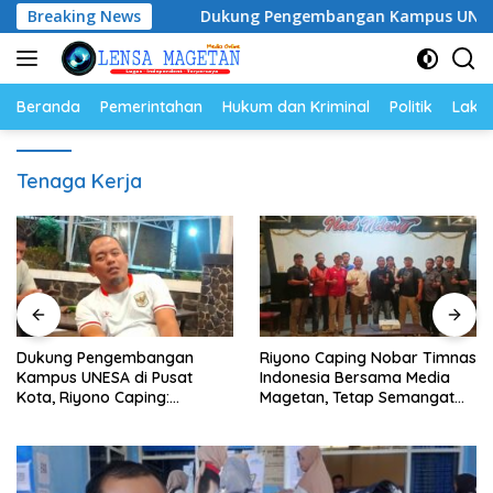
Langsung
asi Ayam
Breaking News
Dukung Pengembangan Kampus UNESA di Pusat
ke
konten
Beranda
Pemerintahan
Hukum dan Kriminal
Politik
Lakal
Tenaga Kerja
Dukung Pengembangan
Riyono Caping Nobar Timnas
Kampus UNESA di Pusat
Indonesia Bersama Media
Kota, Riyono Caping:
Magetan, Tetap Semangat
Tingkatkan SDM dan
Meski Garuda Gagal Lolos
Gerakkan Ekonomi Magetan