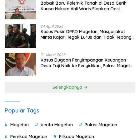
Babak Baru Polemik Tanah di Desa Gerih:
Kuasa Hukum Ahli Waris Siapkan Opsi
Gugatan dan Audiensi ke Bupati
24 April 2026
Kasus Pokir DPRD Magetan, Masyarakat
Minta Kajari Tegak Lurus dan Tidak Tebang
Pilih
31 Maret 2026
Kasus Dugaan Penyimpangan Keuangan
Desa Taji Naik ke Penyidikan, Polres Magetan
Mulai Hitung Kerugian Negara
Selengkapnya
Popular Tags
Magetan
berita Magetan
Polres Magetan
Pemkab Magetan
Pilkada Magetan