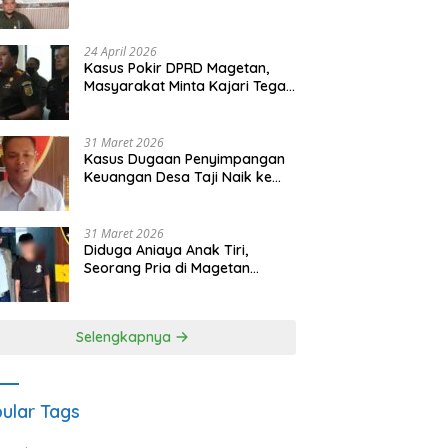
Waris Siapkan Opsi Gugatan
dan Audiensi ke Bupati
24 April 2026
Kasus Pokir DPRD Magetan,
Masyarakat Minta Kajari Tegak
Lurus dan Tidak Tebang Pilih
31 Maret 2026
Kasus Dugaan Penyimpangan
Keuangan Desa Taji Naik ke
Penyidikan, Polres Magetan
Mulai Hitung Kerugian Negara
31 Maret 2026
Diduga Aniaya Anak Tiri,
Seorang Pria di Magetan
Dilaporkan ke Polisi
Selengkapnya
ular Tags