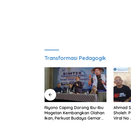
Transformasi Pedagogik
ng Nobar Timnas
Riyono Caping Dorong Ibu-Ibu
Ahmad S
ersama Media
Magetan Kembangkan Olahan
Sholeh: 
etap Semangat
Ikan, Perkuat Budaya Gemar
Viral No 
a Gagal Lolos
Makan Ikan
Berpula