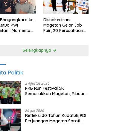
 Bhayangkara ke-
Disnakertrans
Ketua PWI
Magetan Gelar Job
etan : Momentum
Fair, 20 Perusahaan
i Perkuat
Sediakan 2.159
rcayaan Publik
Lowongan Kerja
Selengkapnya
ita Politik
2 Agustus 2026
PKB Run Festival 5K
Semarakkan Magetan, Ribuan
Pelari Rayakan HUT ke-28 PKB
26 Juli 2026
Refleksi 30 Tahun Kudatuli, PDI
Perjuangan Magetan Soroti
Ancaman Demokrasi dan
Tuntut Keadilan Korban