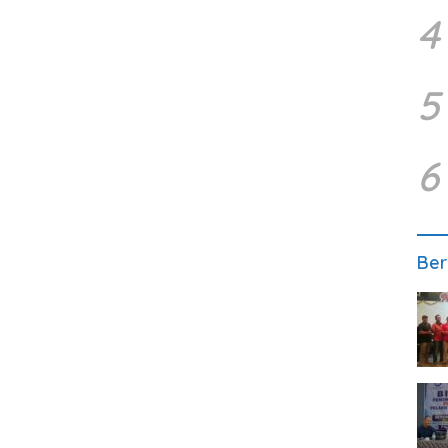
4
5
6
Ber