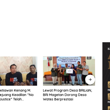
etiawan Kenang M.
Lewat Program Desa BRILiaN,
Noorb
Pejuang Keadilan “No
BRI Magetan Dorong Desa
Perad
Justice” Telah
Wates Berprestasi
2026–
ng
Pend