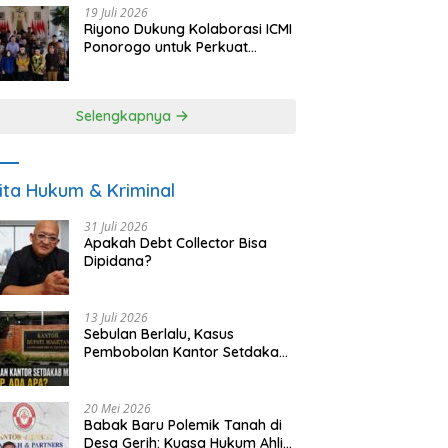
19 Juli 2026
Riyono Dukung Kolaborasi ICMI
Ponorogo untuk Perkuat
Ekonomi Kerakyatan dan
UMKM
Selengkapnya
ita Hukum & Kriminal
31 Juli 2026
Apakah Debt Collector Bisa
Dipidana?
13 Juli 2026
Sebulan Berlalu, Kasus
Pembobolan Kantor Setdakab
Magetan Masih Misterius
20 Mei 2026
Babak Baru Polemik Tanah di
Desa Gerih: Kuasa Hukum Ahli