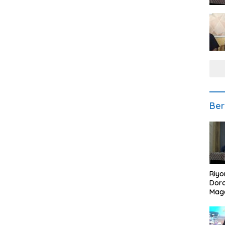
Ber
Riyo
Doro
Mag
Kem
Ikan
Gem