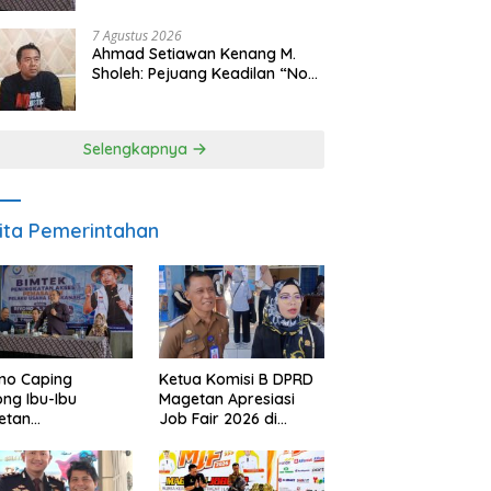
Makan Ikan
7 Agustus 2026
Ahmad Setiawan Kenang M.
Sholeh: Pejuang Keadilan “No
Viral No Justice” Telah
Berpulang
Selengkapnya
ita Pemerintahan
no Caping
Ketua Komisi B DPRD
ng Ibu-Ibu
Magetan Apresiasi
etan
Job Fair 2026 di
bangkan Olahan
Tengah Efisiensi
, Perkuat Budaya
Anggaran
ar Makan Ikan