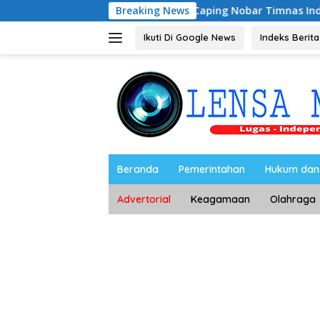
Langsung
Riyono Caping Nobar Timnas Indonesia Bersama 
Breaking News
ke
konten
Ikuti Di Google News
Indeks Berita
Beranda
Pemerintahan
Hukum dan 
Advertorial
Keagamaan
Olahraga