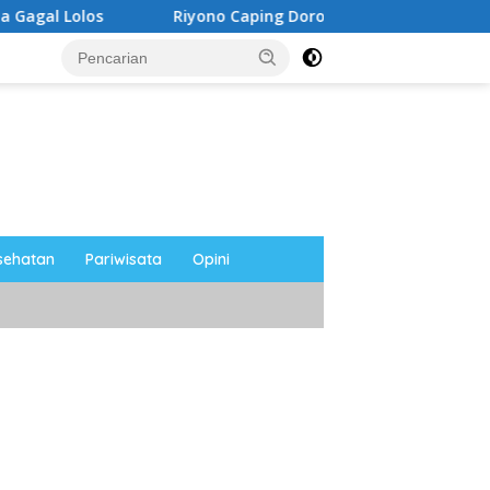
Riyono Caping Dorong Ibu-Ibu Magetan Kembangkan Olah
sehatan
Pariwisata
Opini