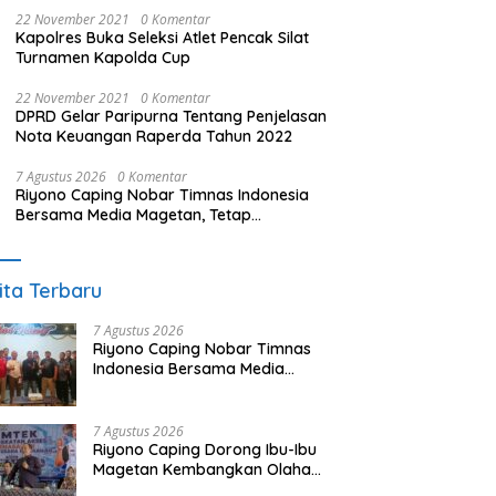
22 November 2021
0 Komentar
Kapolres Buka Seleksi Atlet Pencak Silat
Turnamen Kapolda Cup
22 November 2021
0 Komentar
DPRD Gelar Paripurna Tentang Penjelasan
Nota Keuangan Raperda Tahun 2022
7 Agustus 2026
0 Komentar
Riyono Caping Nobar Timnas Indonesia
Bersama Media Magetan, Tetap
Semangat Meski Garuda Gagal Lolos
ita Terbaru
7 Agustus 2026
Riyono Caping Nobar Timnas
Indonesia Bersama Media
Magetan, Tetap Semangat
Meski Garuda Gagal Lolos
7 Agustus 2026
Riyono Caping Dorong Ibu-Ibu
Magetan Kembangkan Olahan
Ikan, Perkuat Budaya Gemar