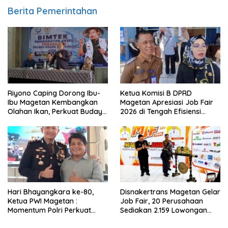
Berita Pemerintahan
Riyono Caping Dorong Ibu-
Ketua Komisi B DPRD
Ibu Magetan Kembangkan
Magetan Apresiasi Job Fair
Olahan Ikan, Perkuat Budaya
2026 di Tengah Efisiensi
Gemar Makan Ikan
Anggaran
Hari Bhayangkara ke-80,
Disnakertrans Magetan Gelar
Ketua PWI Magetan :
Job Fair, 20 Perusahaan
Momentum Polri Perkuat
Sediakan 2.159 Lowongan
Kepercayaan Publik
Kerja