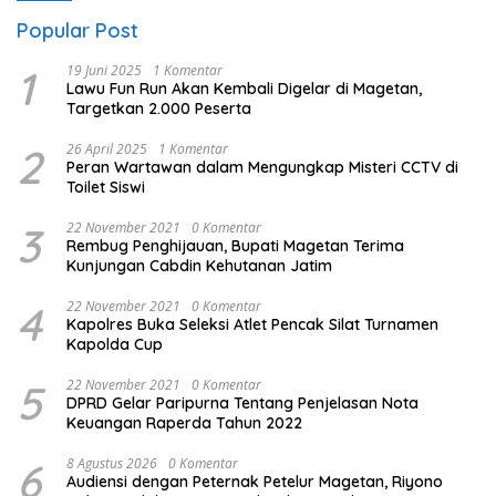
Popular Post
1
19 Juni 2025
1 Komentar
Lawu Fun Run Akan Kembali Digelar di Magetan,
Targetkan 2.000 Peserta
2
26 April 2025
1 Komentar
Peran Wartawan dalam Mengungkap Misteri CCTV di
Toilet Siswi
3
22 November 2021
0 Komentar
Rembug Penghijauan, Bupati Magetan Terima
Kunjungan Cabdin Kehutanan Jatim
4
22 November 2021
0 Komentar
Kapolres Buka Seleksi Atlet Pencak Silat Turnamen
Kapolda Cup
5
22 November 2021
0 Komentar
DPRD Gelar Paripurna Tentang Penjelasan Nota
Keuangan Raperda Tahun 2022
6
8 Agustus 2026
0 Komentar
Audiensi dengan Peternak Petelur Magetan, Riyono