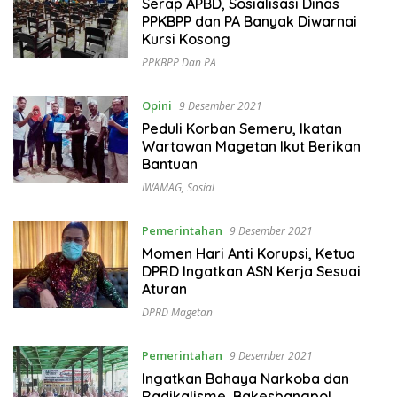
Serap APBD, Sosialisasi Dinas
PPKBPP dan PA Banyak Diwarnai
Kursi Kosong
PPKBPP Dan PA
Opini
9 Desember 2021
Peduli Korban Semeru, Ikatan
Wartawan Magetan Ikut Berikan
Bantuan
IWAMAG
,
Sosial
Pemerintahan
9 Desember 2021
Momen Hari Anti Korupsi, Ketua
DPRD Ingatkan ASN Kerja Sesuai
Aturan
DPRD Magetan
Pemerintahan
9 Desember 2021
Ingatkan Bahaya Narkoba dan
Radikalisme, Bakesbangpol