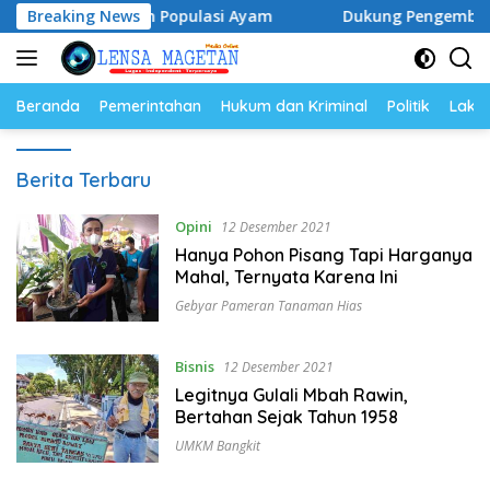
Langsung
a Telur dan Populasi Ayam
Breaking News
Dukung Pengembangan Kampu
ke
konten
Beranda
Pemerintahan
Hukum dan Kriminal
Politik
Lakal
Lensa
Berita Terbaru
Magetan
Opini
12 Desember 2021
Hanya Pohon Pisang Tapi Harganya
Mahal, Ternyata Karena Ini
Gebyar Pameran Tanaman Hias
Bisnis
12 Desember 2021
Legitnya Gulali Mbah Rawin,
Bertahan Sejak Tahun 1958
UMKM Bangkit