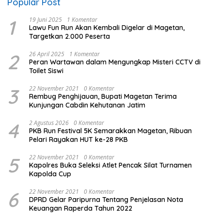
Popular Post
1
19 Juni 2025
1 Komentar
Lawu Fun Run Akan Kembali Digelar di Magetan,
Targetkan 2.000 Peserta
2
26 April 2025
1 Komentar
Peran Wartawan dalam Mengungkap Misteri CCTV di
Toilet Siswi
3
22 November 2021
0 Komentar
Rembug Penghijauan, Bupati Magetan Terima
Kunjungan Cabdin Kehutanan Jatim
4
2 Agustus 2026
0 Komentar
PKB Run Festival 5K Semarakkan Magetan, Ribuan
Pelari Rayakan HUT ke-28 PKB
5
22 November 2021
0 Komentar
Kapolres Buka Seleksi Atlet Pencak Silat Turnamen
Kapolda Cup
6
22 November 2021
0 Komentar
DPRD Gelar Paripurna Tentang Penjelasan Nota
Keuangan Raperda Tahun 2022