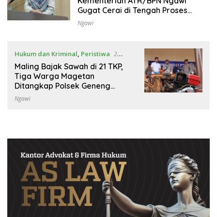
Kementerian ATR/BPN Ngawi
Gugat Cerai di Tengah Proses
Hukum
Ngawi
Hukum dan Kriminal
,
Peristiwa
2
Februari 2023
Maling Bajak Sawah di 21 TKP,
Tiga Warga Magetan
Ditangkap Polsek Geneng
Ngawi
Ngawi