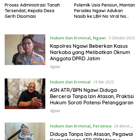
Proses Administrasi Tanah
Polemik Usia Pensiun, Mantan
Tersendat, Kepala Desa
Perades Ngawi Adukan
Gerih Disomasi
Nasib ke LBH No Viral No
Justice
Hukum dan Kriminal
,
Ngawi
3 Oktober 2025
Kapolres Ngawi Beberkan Kasus
Narkoba yang Melibatkan Oknum
Anggota DPRD Jatim
Ngawi
Hukum dan Kriminal
19 Mei 2025
ASN ATR/BPN Ngawi Diduga
Bercerai Tanpa Izin Atasan, Praktisi
Hukum Soroti Potensi Pelanggaran
Ngawi
Hukum dan Kriminal
,
Peristiwa
24 Maret
2025
Diduga Tanpa Izin Atasan, Pegawai