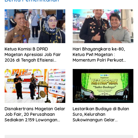
Ketua Komisi B DPRD
Hari Bhayangkara ke-80,
Magetan Apresiasi Job Fair
Ketua PWI Magetan :
2026 di Tengah Efisiensi
Momentum Polri Perkuat
Anggaran
Kepercayaan Publik
Disnakertrans Magetan Gelar
Lestarikan Budaya di Bulan
Job Fair, 20 Perusahaan
Suro, Kelurahan
Sediakan 2.159 Lowongan
Sukowinangun Gelar
Kerja
Ketoprak Suko Budoyo