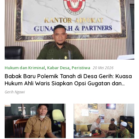
Hukum dan Kriminal
,
Kabar Desa
,
Peristiwa
20 Mei 2026
Babak Baru Polemik Tanah di Desa Gerih: Kuasa
Hukum Ahli Waris Siapkan Opsi Gugatan dan
Audiensi ke Bupati
Gerih Ngawi