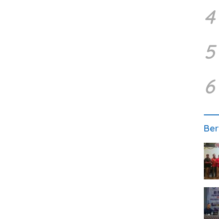
4
5
6
Ber