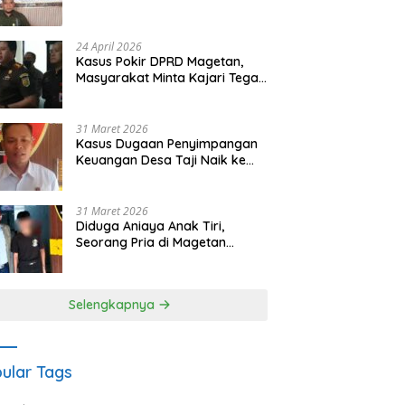
Waris Siapkan Opsi Gugatan
dan Audiensi ke Bupati
24 April 2026
Kasus Pokir DPRD Magetan,
Masyarakat Minta Kajari Tegak
Lurus dan Tidak Tebang Pilih
31 Maret 2026
Kasus Dugaan Penyimpangan
Keuangan Desa Taji Naik ke
Penyidikan, Polres Magetan
Mulai Hitung Kerugian Negara
31 Maret 2026
Diduga Aniaya Anak Tiri,
Seorang Pria di Magetan
Dilaporkan ke Polisi
Selengkapnya
ular Tags