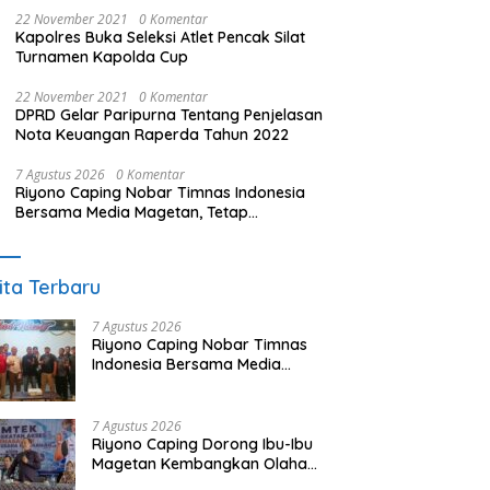
22 November 2021
0 Komentar
Kapolres Buka Seleksi Atlet Pencak Silat
Turnamen Kapolda Cup
22 November 2021
0 Komentar
DPRD Gelar Paripurna Tentang Penjelasan
Nota Keuangan Raperda Tahun 2022
7 Agustus 2026
0 Komentar
Riyono Caping Nobar Timnas Indonesia
Bersama Media Magetan, Tetap
Semangat Meski Garuda Gagal Lolos
ita Terbaru
7 Agustus 2026
Riyono Caping Nobar Timnas
Indonesia Bersama Media
Magetan, Tetap Semangat
Meski Garuda Gagal Lolos
7 Agustus 2026
Riyono Caping Dorong Ibu-Ibu
Magetan Kembangkan Olahan
Ikan, Perkuat Budaya Gemar