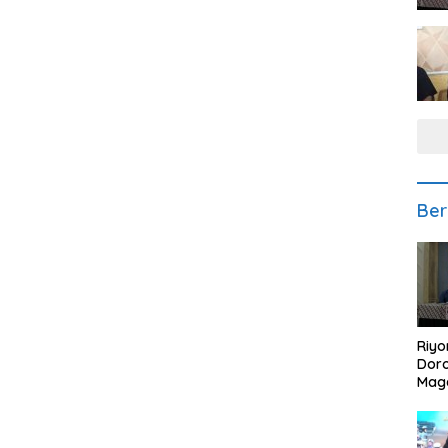
Ber
Riyo
Doro
Mag
Kem
Ikan
Gem