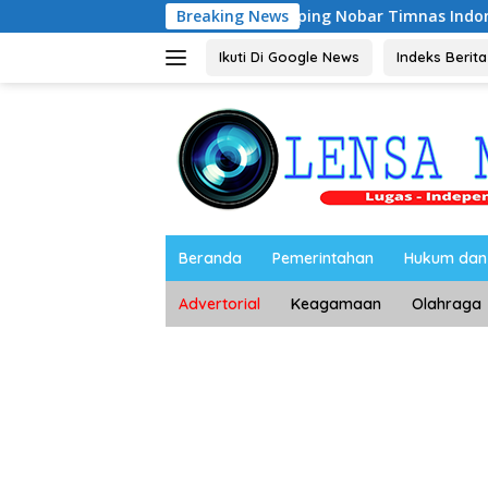
Langsung
Riyono Caping Nobar Timnas Indonesia Bersama Me
Breaking News
ke
konten
Ikuti Di Google News
Indeks Berita
Beranda
Pemerintahan
Hukum dan 
Advertorial
Keagamaan
Olahraga