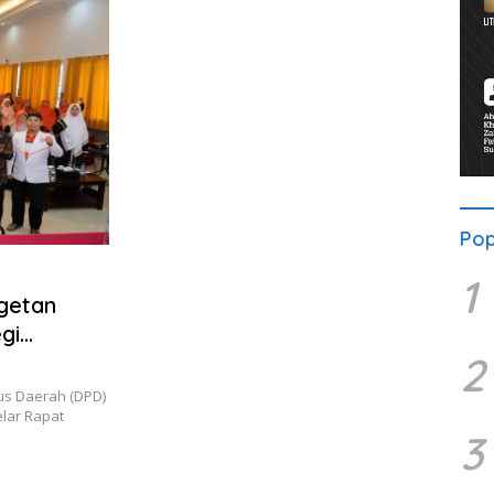
Pop
1
getan
gi
2
s Daerah (DPD)
elar Rapat
3