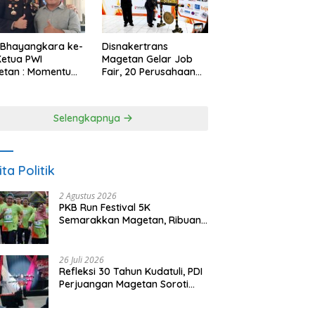
 Bhayangkara ke-
Disnakertrans
Ketua PWI
Magetan Gelar Job
etan : Momentum
Fair, 20 Perusahaan
i Perkuat
Sediakan 2.159
rcayaan Publik
Lowongan Kerja
Selengkapnya
ita Politik
2 Agustus 2026
PKB Run Festival 5K
Semarakkan Magetan, Ribuan
Pelari Rayakan HUT ke-28 PKB
26 Juli 2026
Refleksi 30 Tahun Kudatuli, PDI
Perjuangan Magetan Soroti
Ancaman Demokrasi dan
Tuntut Keadilan Korban