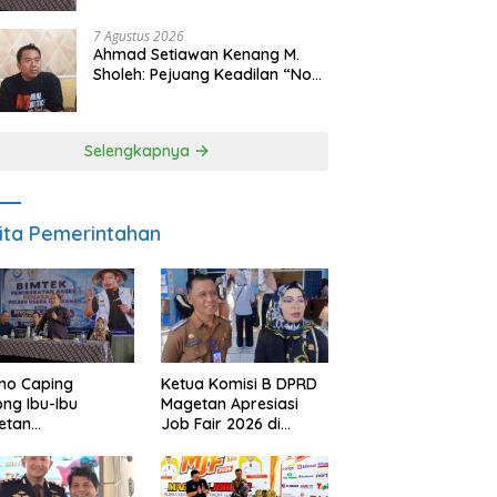
Makan Ikan
7 Agustus 2026
Ahmad Setiawan Kenang M.
Sholeh: Pejuang Keadilan “No
Viral No Justice” Telah
Berpulang
Selengkapnya
ita Pemerintahan
no Caping
Ketua Komisi B DPRD
ng Ibu-Ibu
Magetan Apresiasi
etan
Job Fair 2026 di
bangkan Olahan
Tengah Efisiensi
, Perkuat Budaya
Anggaran
ar Makan Ikan