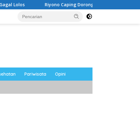
Riyono Caping Dorong Ibu-Ibu Magetan Kembangkan Olahan
sehatan
Pariwisata
Opini