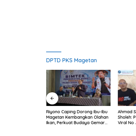
DPTD PKS Magetan
ng Nobar Timnas
Riyono Caping Dorong Ibu-Ibu
Ahmad S
ersama Media
Magetan Kembangkan Olahan
Sholeh: 
etap Semangat
Ikan, Perkuat Budaya Gemar
Viral No 
a Gagal Lolos
Makan Ikan
Berpula