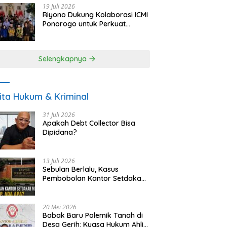
19 Juli 2026
Riyono Dukung Kolaborasi ICMI
Ponorogo untuk Perkuat
Ekonomi Kerakyatan dan
UMKM
Selengkapnya
ita Hukum & Kriminal
31 Juli 2026
Apakah Debt Collector Bisa
Dipidana?
13 Juli 2026
Sebulan Berlalu, Kasus
Pembobolan Kantor Setdakab
Magetan Masih Misterius
20 Mei 2026
Babak Baru Polemik Tanah di
Desa Gerih: Kuasa Hukum Ahli