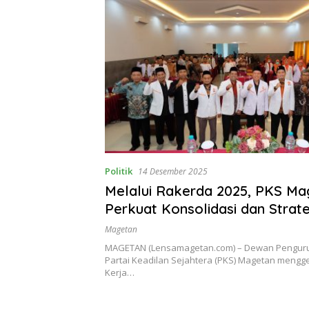
Politik
14 Desember 2025
Melalui Rakerda 2025, PKS Ma
Perkuat Konsolidasi dan Strate
Kemenangan
Magetan
MAGETAN (Lensamagetan.com) – Dewan Penguru
Partai Keadilan Sejahtera (PKS) Magetan mengg
Kerja…