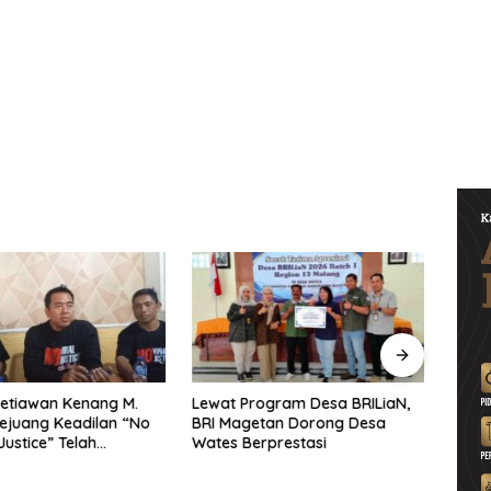
etiawan Kenang M.
Lewat Program Desa BRILiaN,
Noorb
Pejuang Keadilan “No
BRI Magetan Dorong Desa
Perad
Justice” Telah
Wates Berprestasi
2026–
ng
Pend