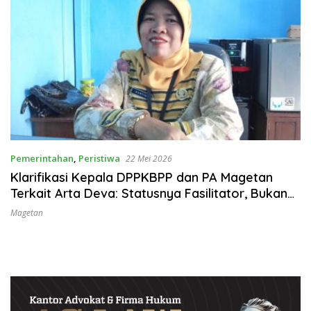
Pemerintahan
,
Peristiwa
22 Mei 2026
Klarifikasi Kepala DPPKBPP dan PA Magetan
Terkait Arta Deva: Statusnya Fasilitator, Bukan
Pemutusan Kontrak
Magetan