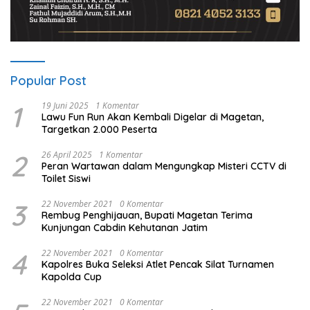
Popular Post
1
19 Juni 2025
1 Komentar
Lawu Fun Run Akan Kembali Digelar di Magetan,
Targetkan 2.000 Peserta
2
26 April 2025
1 Komentar
Peran Wartawan dalam Mengungkap Misteri CCTV di
Toilet Siswi
3
22 November 2021
0 Komentar
Rembug Penghijauan, Bupati Magetan Terima
Kunjungan Cabdin Kehutanan Jatim
4
22 November 2021
0 Komentar
Kapolres Buka Seleksi Atlet Pencak Silat Turnamen
Kapolda Cup
22 November 2021
0 Komentar