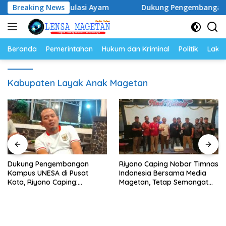
Langsung
ur dan Populasi Ayam
Breaking News
Dukung Pengembangan Kampus UN
ke
konten
Beranda
Pemerintahan
Hukum dan Kriminal
Politik
Lakal
Kabupaten Layak Anak Magetan
Dukung Pengembangan
Riyono Caping Nobar Timnas
Kampus UNESA di Pusat
Indonesia Bersama Media
Kota, Riyono Caping:
Magetan, Tetap Semangat
Tingkatkan SDM dan
Meski Garuda Gagal Lolos
Gerakkan Ekonomi Magetan