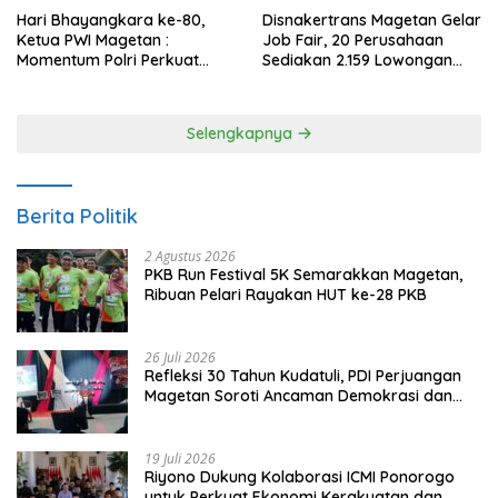
Hari Bhayangkara ke-80,
Disnakertrans Magetan Gelar
Ketua PWI Magetan :
Job Fair, 20 Perusahaan
Momentum Polri Perkuat
Sediakan 2.159 Lowongan
Kepercayaan Publik
Kerja
Selengkapnya
Berita Politik
2 Agustus 2026
PKB Run Festival 5K Semarakkan Magetan,
Ribuan Pelari Rayakan HUT ke-28 PKB
26 Juli 2026
Refleksi 30 Tahun Kudatuli, PDI Perjuangan
Magetan Soroti Ancaman Demokrasi dan
Tuntut Keadilan Korban
19 Juli 2026
Riyono Dukung Kolaborasi ICMI Ponorogo
untuk Perkuat Ekonomi Kerakyatan dan