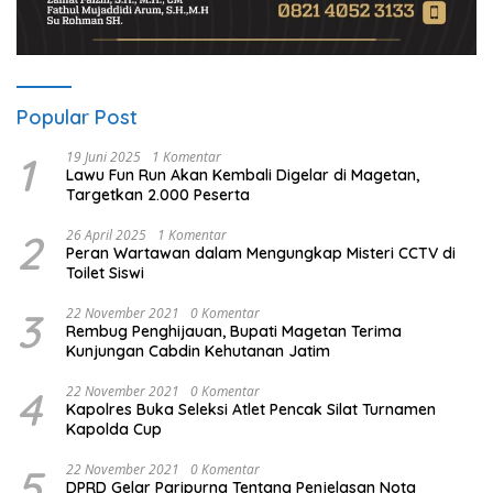
Popular Post
1
19 Juni 2025
1 Komentar
Lawu Fun Run Akan Kembali Digelar di Magetan,
Targetkan 2.000 Peserta
2
26 April 2025
1 Komentar
Peran Wartawan dalam Mengungkap Misteri CCTV di
Toilet Siswi
3
22 November 2021
0 Komentar
Rembug Penghijauan, Bupati Magetan Terima
Kunjungan Cabdin Kehutanan Jatim
4
22 November 2021
0 Komentar
Kapolres Buka Seleksi Atlet Pencak Silat Turnamen
Kapolda Cup
5
22 November 2021
0 Komentar
DPRD Gelar Paripurna Tentang Penjelasan Nota