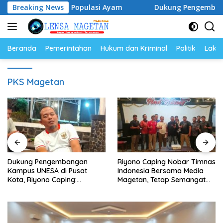
Langsung
a Telur dan Populasi Ayam
Breaking News
Dukung Pengembangan Kampu
ke
konten
Beranda
Pemerintahan
Hukum dan Kriminal
Politik
Lakal
PKS Magetan
Dukung Pengembangan
Riyono Caping Nobar Timnas
Kampus UNESA di Pusat
Indonesia Bersama Media
Kota, Riyono Caping:
Magetan, Tetap Semangat
Tingkatkan SDM dan
Meski Garuda Gagal Lolos
Gerakkan Ekonomi Magetan