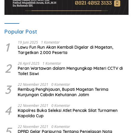
Popular Post
1
19 Juni 2025
1 Komentar
Lawu Fun Run Akan Kembali Digelar di Magetan,
Targetkan 2.000 Peserta
2
26 April 2025
1 Komentar
Peran Wartawan dalam Mengungkap Misteri CCTV di
Toilet Siswi
3
22 November 2021
0 Komentar
Rembug Penghijauan, Bupati Magetan Terima
Kunjungan Cabdin Kehutanan Jatim
4
22 November 2021
0 Komentar
Kapolres Buka Seleksi Atlet Pencak Silat Turnamen
Kapolda Cup
5
22 November 2021
0 Komentar
DPRD Gelar Paripurna Tentang Penjelasan Nota