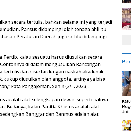
an secara tertulis, bahkan selama ini yang terjadi
Kemudian, Pansus didampingi oleh tenaga ahli itu
ahasan Peraturan Daerah juga selalu didampingi
 Tertib, kalau sesuatu harus diusulkan secara
Ber
lis. Contohnya di dalam mengusulkan Rancangan
ra tertulis dan disertai dengan naskah akademik,
, cukup diusulkan oleh anggota, artinya ya bisa
lihan,” kata Pangajoman, Senin (2/1/2023).
us adalah alat kelengkapan dewan seperti halnya
Ketu
 Bedanya, kalau Panitia Khusus adalah alat
Mage
Job 
 sedangkan Banggar dan Banmus adalah alat
Teng
Ang