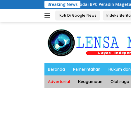
Langsung
rbiyanto, S.H Nahkodai BPC Peradin Magetan Periode 2026–20
Breaking News
ke
konten
Ikuti Di Google News
Indeks Berita
Beranda
Pemerintahan
Hukum dan 
Advertorial
Keagamaan
Olahraga