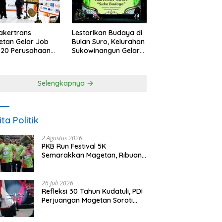
akertrans
Lestarikan Budaya di
tan Gelar Job
Bulan Suro, Kelurahan
, 20 Perusahaan
Sukowinangun Gelar
akan 2.159
Ketoprak Suko
ongan Kerja
Budoyo
Selengkapnya
ita Politik
2 Agustus 2026
PKB Run Festival 5K
Semarakkan Magetan, Ribuan
Pelari Rayakan HUT ke-28 PKB
26 Juli 2026
Refleksi 30 Tahun Kudatuli, PDI
Perjuangan Magetan Soroti
Ancaman Demokrasi dan
Tuntut Keadilan Korban