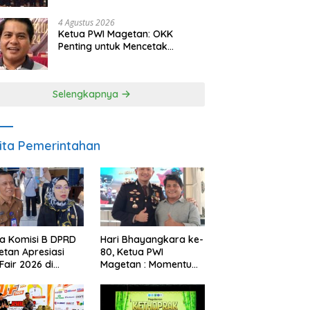
Berkelanjutan
4 Agustus 2026
Ketua PWI Magetan: OKK
Penting untuk Mencetak
Wartawan Profesional,
Berintegritas dan Terpercaya
Selengkapnya
ita Pemerintahan
a Komisi B DPRD
Hari Bhayangkara ke-
tan Apresiasi
80, Ketua PWI
Fair 2026 di
Magetan : Momentum
ah Efisiensi
Polri Perkuat
garan
Kepercayaan Publik