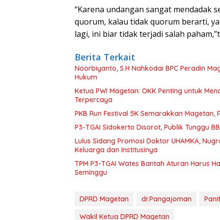
“Karena undangan sangat mendadak seh
quorum, kalau tidak quorum berarti, ya
lagi, ini biar tidak terjadi salah paham
Berita Terkait
Noorbiyanto, S.H Nahkodai BPC Peradin Ma
Hukum
Ketua PWI Magetan: OKK Penting untuk Menc
Terpercaya
PKB Run Festival 5K Semarakkan Magetan, 
P3-TGAI Sidokerto Disorot, Publik Tunggu 
Lulus Sidang Promosi Doktor UHAMKA, Nugr
Keluarga dan Institusinya
TPM P3-TGAI Wates Bantah Aturan Harus Had
Seminggu
DPRD Magetan
dr.Pangajoman
Pani
Wakil Ketua DPRD Magetan