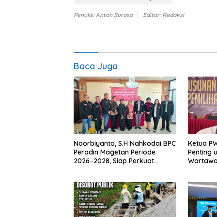
Penulis: Anton Suroso
Editor: Redaksi
Baca Juga
Noorbiyanto, S.H Nahkodai BPC
Ketua P
Peradin Magetan Periode
Penting 
2026–2028, Siap Perkuat
Wartawan
Pendampingan Hukum
Berinteg