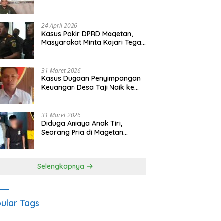
Waris Siapkan Opsi Gugatan
dan Audiensi ke Bupati
24 April 2026
Kasus Pokir DPRD Magetan,
Masyarakat Minta Kajari Tegak
Lurus dan Tidak Tebang Pilih
31 Maret 2026
Kasus Dugaan Penyimpangan
Keuangan Desa Taji Naik ke
Penyidikan, Polres Magetan
Mulai Hitung Kerugian Negara
31 Maret 2026
Diduga Aniaya Anak Tiri,
Seorang Pria di Magetan
Dilaporkan ke Polisi
Selengkapnya
ular Tags