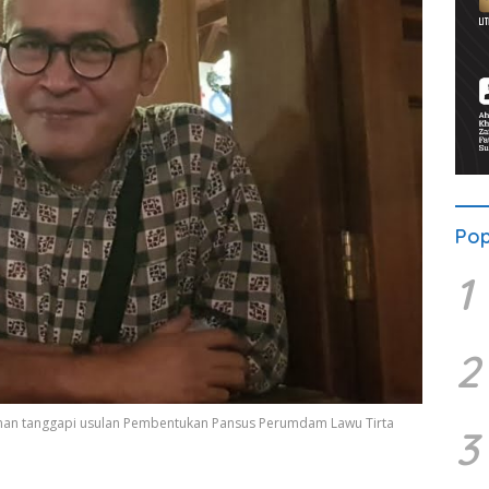
Pop
1
2
man tanggapi usulan Pembentukan Pansus Perumdam Lawu Tirta
3