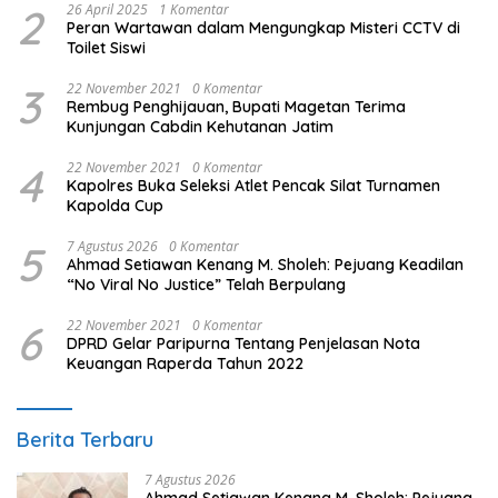
2
26 April 2025
1 Komentar
Peran Wartawan dalam Mengungkap Misteri CCTV di
Toilet Siswi
3
22 November 2021
0 Komentar
Rembug Penghijauan, Bupati Magetan Terima
Kunjungan Cabdin Kehutanan Jatim
4
22 November 2021
0 Komentar
Kapolres Buka Seleksi Atlet Pencak Silat Turnamen
Kapolda Cup
5
7 Agustus 2026
0 Komentar
Ahmad Setiawan Kenang M. Sholeh: Pejuang Keadilan
“No Viral No Justice” Telah Berpulang
6
22 November 2021
0 Komentar
DPRD Gelar Paripurna Tentang Penjelasan Nota
Keuangan Raperda Tahun 2022
Berita Terbaru
7 Agustus 2026
Ahmad Setiawan Kenang M. Sholeh: Pejuang