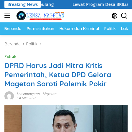
Langsung
h Berpulang
Breaking News
Lewat Program Desa BRILiaN, BRI Magetan
ke
konten
Beranda
Pemerintahan
Hukum dan Kriminal
Politik
Lakal
Beranda
Politik
Politik
DPRD Harus Jadi Mitra Kritis
Pemerintah, Ketua DPD Gelora
Magetan Soroti Polemik Pokir
Lensamagetan
-
Magetan
14 Mei 2026