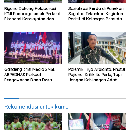
Riyono Dukung Kolaborasi
Sosialisasi Perda di Panekan,
ICMI Ponorogo untuk Perkuat
Suyatno Tekankan Kegiatan
Ekonomi Kerakyatan dan
Positif di Kalangan Pemuda
UMKM
Gandeng 3.181 Media SMSI,
Polemik Tiyo Ardianto, Phutut
ABPEDNAS Perkuat
Pujiono: Kritik Itu Perlu, Tapi
Pengawasan Dana Desa
Jangan Kehilangan Adab
Melalui Srikandi Jaga Desa
Rekomendasi untuk kamu