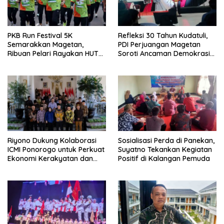
PKB Run Festival 5K
Refleksi 30 Tahun Kudatuli,
Semarakkan Magetan,
PDI Perjuangan Magetan
Ribuan Pelari Rayakan HUT
Soroti Ancaman Demokrasi
ke-28 PKB
dan Tuntut Keadilan Korban
Riyono Dukung Kolaborasi
Sosialisasi Perda di Panekan,
ICMI Ponorogo untuk Perkuat
Suyatno Tekankan Kegiatan
Ekonomi Kerakyatan dan
Positif di Kalangan Pemuda
UMKM