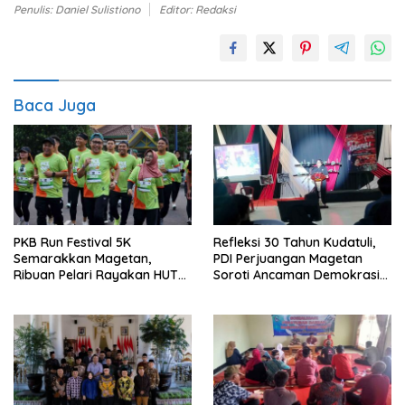
Penulis: Daniel Sulistiono
Editor: Redaksi
Baca Juga
PKB Run Festival 5K
Refleksi 30 Tahun Kudatuli,
Semarakkan Magetan,
PDI Perjuangan Magetan
Ribuan Pelari Rayakan HUT
Soroti Ancaman Demokrasi
ke-28 PKB
dan Tuntut Keadilan Korban