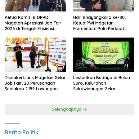
Ketua Komisi B DPRD
Hari Bhayangkara ke-80,
Magetan Apresiasi Job Fair
Ketua PWI Magetan :
2026 di Tengah Efisiensi
Momentum Polri Perkuat
Anggaran
Kepercayaan Publik
Disnakertrans Magetan Gelar
Lestarikan Budaya di Bulan
Job Fair, 20 Perusahaan
Suro, Kelurahan
Sediakan 2.159 Lowongan
Sukowinangun Gelar
Kerja
Ketoprak Suko Budoyo
Selengkapnya
Berita Politik