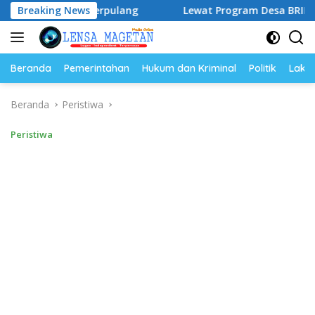
Langsung
” Telah Berpulang
Breaking News
Lewat Program Desa BRILiaN, BRI Ma
ke
konten
Beranda
Pemerintahan
Hukum dan Kriminal
Politik
Lakal
Beranda
Peristiwa
Peristiwa