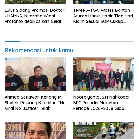
Lulus Sidang Promosi Doktor
TPM P3-TGAI Wates Bantah
UHAMKA, Nugroho Widhi
Aturan Harus Hadir Tiap Hari,
Pratomo dedikasikan Gelar
Klaim Sesuai SOP Cukup
Doktor untuk Keluarga dan
Datang 2 Kali Seminggu
Institusinya
Rekomendasi untuk kamu
Ahmad Setiawan Kenang M.
Noorbiyanto, S.H Nahkodai
Sholeh: Pejuang Keadilan “No
BPC Peradin Magetan
Viral No Justice” Telah
Periode 2026–2028, Siap
Berpulang
Perkuat Pendampingan
Hukum