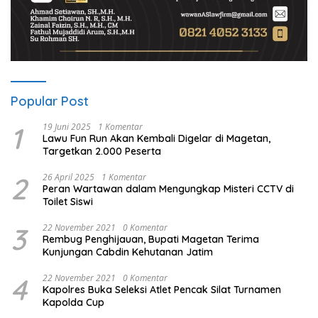
Popular Post
1
19 Juni 2025
1 Komentar
Lawu Fun Run Akan Kembali Digelar di Magetan,
Targetkan 2.000 Peserta
2
26 April 2025
1 Komentar
Peran Wartawan dalam Mengungkap Misteri CCTV di
Toilet Siswi
3
22 November 2021
0 Komentar
Rembug Penghijauan, Bupati Magetan Terima
Kunjungan Cabdin Kehutanan Jatim
4
22 November 2021
0 Komentar
Kapolres Buka Seleksi Atlet Pencak Silat Turnamen
Kapolda Cup