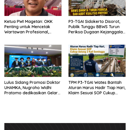
Ketua PWI Magetan: OKK
P3-TGAI Sidokerto Disorot,
Penting untuk Mencetak
Publik Tunggu BBWS Turun
Wartawan Profesional,
Periksa Dugaan Kejanggalan
Berintegritas dan Terpercaya
Proyek
Lulus Sidang Promosi Doktor
TPM P3-TGAI Wates Bantah
UHAMKA, Nugroho Widhi
Aturan Harus Hadir Tiap Hari,
Pratomo dedikasikan Gelar
Klaim Sesuai SOP Cukup
Doktor untuk Keluarga dan
Datang 2 Kali Seminggu
Institusinya