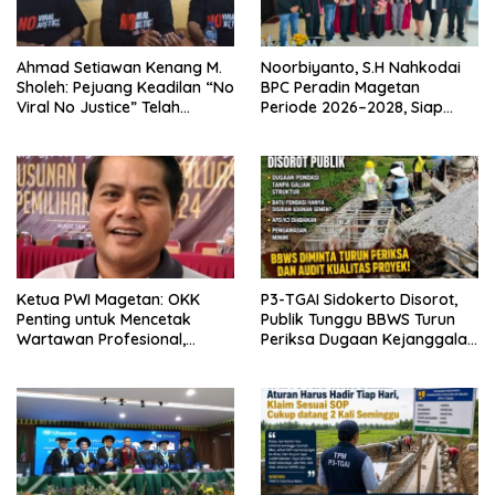
Ahmad Setiawan Kenang M.
Noorbiyanto, S.H Nahkodai
Sholeh: Pejuang Keadilan “No
BPC Peradin Magetan
Viral No Justice” Telah
Periode 2026–2028, Siap
Berpulang
Perkuat Pendampingan
Hukum
Ketua PWI Magetan: OKK
P3-TGAI Sidokerto Disorot,
Penting untuk Mencetak
Publik Tunggu BBWS Turun
Wartawan Profesional,
Periksa Dugaan Kejanggalan
Berintegritas dan Terpercaya
Proyek