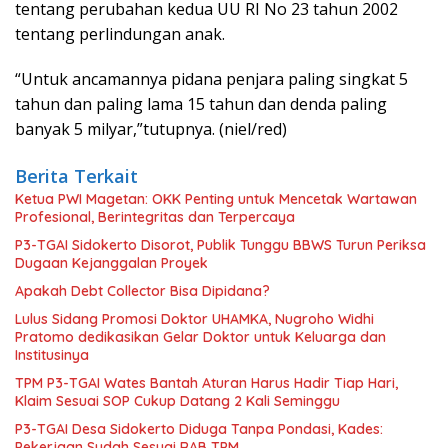
tentang perubahan kedua UU RI No 23 tahun 2002
tentang perlindungan anak.
“Untuk ancamannya pidana penjara paling singkat 5
tahun dan paling lama 15 tahun dan denda paling
banyak 5 milyar,”tutupnya. (niel/red)
Berita Terkait
Ketua PWI Magetan: OKK Penting untuk Mencetak Wartawan
Profesional, Berintegritas dan Terpercaya
P3-TGAI Sidokerto Disorot, Publik Tunggu BBWS Turun Periksa
Dugaan Kejanggalan Proyek
Apakah Debt Collector Bisa Dipidana?
Lulus Sidang Promosi Doktor UHAMKA, Nugroho Widhi
Pratomo dedikasikan Gelar Doktor untuk Keluarga dan
Institusinya
TPM P3-TGAI Wates Bantah Aturan Harus Hadir Tiap Hari,
Klaim Sesuai SOP Cukup Datang 2 Kali Seminggu
P3-TGAI Desa Sidokerto Diduga Tanpa Pondasi, Kades:
Pekerjaan Sudah Sesuai RAB TPM