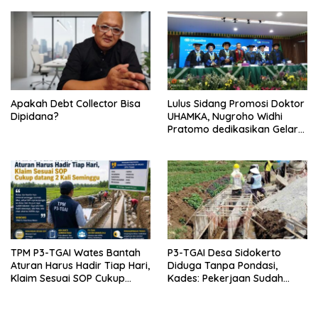
Apakah Debt Collector Bisa
Lulus Sidang Promosi Doktor
Dipidana?
UHAMKA, Nugroho Widhi
Pratomo dedikasikan Gelar
Doktor untuk Keluarga dan
Institusinya
TPM P3-TGAI Wates Bantah
P3-TGAI Desa Sidokerto
Aturan Harus Hadir Tiap Hari,
Diduga Tanpa Pondasi,
Klaim Sesuai SOP Cukup
Kades: Pekerjaan Sudah
Datang 2 Kali Seminggu
Sesuai RAB TPM