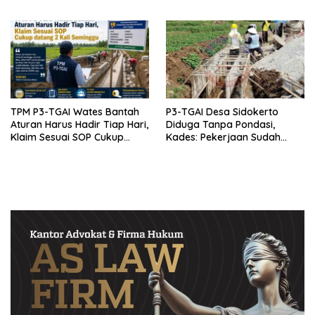
Doktor untuk Keluarga dan
Institusinya
TPM P3-TGAI Wates Bantah
P3-TGAI Desa Sidokerto
Aturan Harus Hadir Tiap Hari,
Diduga Tanpa Pondasi,
Klaim Sesuai SOP Cukup
Kades: Pekerjaan Sudah
Datang 2 Kali Seminggu
Sesuai RAB TPM