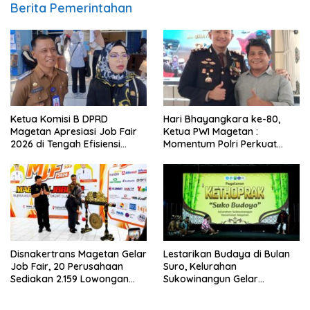
Berita Pemerintahan
Ketua Komisi B DPRD
Hari Bhayangkara ke-80,
Magetan Apresiasi Job Fair
Ketua PWI Magetan :
2026 di Tengah Efisiensi
Momentum Polri Perkuat
Anggaran
Kepercayaan Publik
Disnakertrans Magetan Gelar
Lestarikan Budaya di Bulan
Job Fair, 20 Perusahaan
Suro, Kelurahan
Sediakan 2.159 Lowongan
Sukowinangun Gelar
Kerja
Ketoprak Suko Budoyo