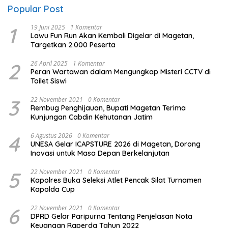
Popular Post
1
19 Juni 2025
1 Komentar
Lawu Fun Run Akan Kembali Digelar di Magetan,
Targetkan 2.000 Peserta
2
26 April 2025
1 Komentar
Peran Wartawan dalam Mengungkap Misteri CCTV di
Toilet Siswi
3
22 November 2021
0 Komentar
Rembug Penghijauan, Bupati Magetan Terima
Kunjungan Cabdin Kehutanan Jatim
4
6 Agustus 2026
0 Komentar
UNESA Gelar ICAPSTURE 2026 di Magetan, Dorong
Inovasi untuk Masa Depan Berkelanjutan
5
22 November 2021
0 Komentar
Kapolres Buka Seleksi Atlet Pencak Silat Turnamen
Kapolda Cup
6
22 November 2021
0 Komentar
DPRD Gelar Paripurna Tentang Penjelasan Nota
Keuangan Raperda Tahun 2022