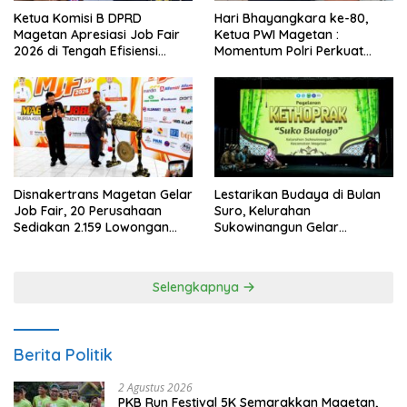
Ketua Komisi B DPRD
Hari Bhayangkara ke-80,
Magetan Apresiasi Job Fair
Ketua PWI Magetan :
2026 di Tengah Efisiensi
Momentum Polri Perkuat
Anggaran
Kepercayaan Publik
Disnakertrans Magetan Gelar
Lestarikan Budaya di Bulan
Job Fair, 20 Perusahaan
Suro, Kelurahan
Sediakan 2.159 Lowongan
Sukowinangun Gelar
Kerja
Ketoprak Suko Budoyo
Selengkapnya
Berita Politik
2 Agustus 2026
PKB Run Festival 5K Semarakkan Magetan,