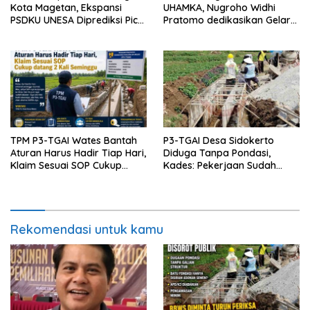
Kota Magetan, Ekspansi
UHAMKA, Nugroho Widhi
PSDKU UNESA Diprediksi Picu
Pratomo dedikasikan Gelar
Pertumbuhan Ekonomi
Doktor untuk Keluarga dan
Institusinya
TPM P3-TGAI Wates Bantah
P3-TGAI Desa Sidokerto
Aturan Harus Hadir Tiap Hari,
Diduga Tanpa Pondasi,
Klaim Sesuai SOP Cukup
Kades: Pekerjaan Sudah
Datang 2 Kali Seminggu
Sesuai RAB TPM
Rekomendasi untuk kamu