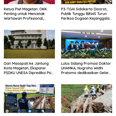
Ketua PWI Magetan: OKK
P3-TGAI Sidokerto Disorot,
Penting untuk Mencetak
Publik Tunggu BBWS Turun
Wartawan Profesional,
Periksa Dugaan Kejanggalan
Berintegritas dan Terpercaya
Proyek
Dari Maospati ke Jantung
Lulus Sidang Promosi Doktor
Kota Magetan, Ekspansi
UHAMKA, Nugroho Widhi
PSDKU UNESA Diprediksi Picu
Pratomo dedikasikan Gelar
Pertumbuhan Ekonomi
Doktor untuk Keluarga dan
Institusinya