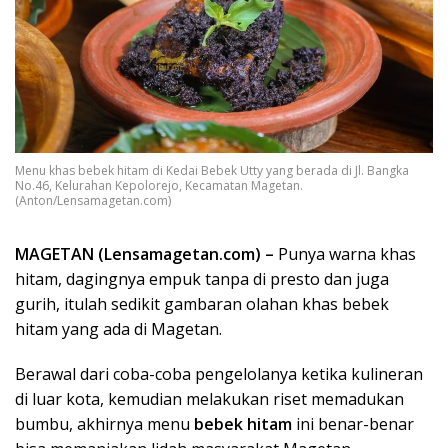
Menu khas bebek hitam di Kedai Bebek Utty yang berada di Jl. Bangka
No.46, Kelurahan Kepolorejo, Kecamatan Magetan.
(Anton/Lensamagetan.com)
MAGETAN (Lensamagetan.com) –
Punya warna khas
hitam, dagingnya empuk tanpa di presto dan juga
gurih, itulah sedikit gambaran olahan khas bebek
hitam yang ada di Magetan.
Berawal dari coba-coba pengelolanya ketika kulineran
di luar kota, kemudian melakukan riset memadukan
bumbu, akhirnya menu
bebek hitam
ini benar-benar