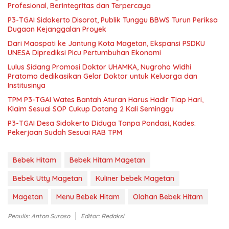
Profesional, Berintegritas dan Terpercaya
P3-TGAI Sidokerto Disorot, Publik Tunggu BBWS Turun Periksa
Dugaan Kejanggalan Proyek
Dari Maospati ke Jantung Kota Magetan, Ekspansi PSDKU
UNESA Diprediksi Picu Pertumbuhan Ekonomi
Lulus Sidang Promosi Doktor UHAMKA, Nugroho Widhi
Pratomo dedikasikan Gelar Doktor untuk Keluarga dan
Institusinya
TPM P3-TGAI Wates Bantah Aturan Harus Hadir Tiap Hari,
Klaim Sesuai SOP Cukup Datang 2 Kali Seminggu
P3-TGAI Desa Sidokerto Diduga Tanpa Pondasi, Kades:
Pekerjaan Sudah Sesuai RAB TPM
Bebek Hitam
Bebek Hitam Magetan
Bebek Utty Magetan
Kuliner bebek Magetan
Magetan
Menu Bebek Hitam
Olahan Bebek Hitam
Penulis: Anton Suroso
Editor: Redaksi