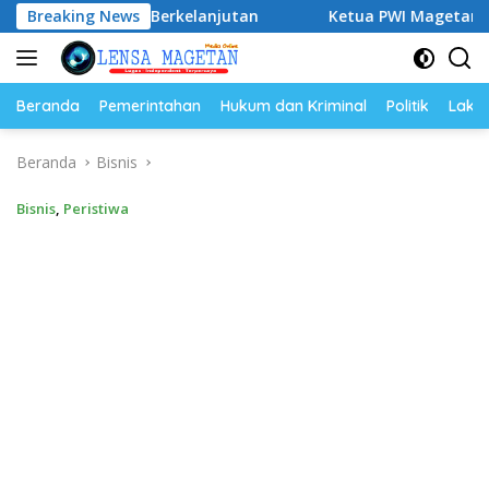
Langsung
Depan Berkelanjutan
Breaking News
Ketua PWI Magetan: OKK Penting u
ke
konten
Beranda
Pemerintahan
Hukum dan Kriminal
Politik
Lakal
Beranda
Bisnis
Bisnis
,
Peristiwa