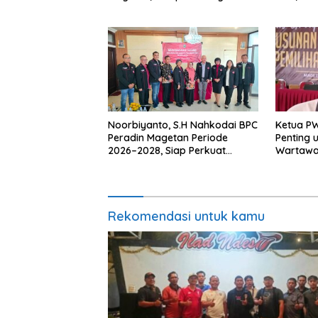
Meski Garuda Gagal Lolos
Makan I
Noorbiyanto, S.H Nahkodai BPC
Ketua P
Peradin Magetan Periode
Penting 
2026–2028, Siap Perkuat
Wartawan
Pendampingan Hukum
Berinteg
Rekomendasi untuk kamu