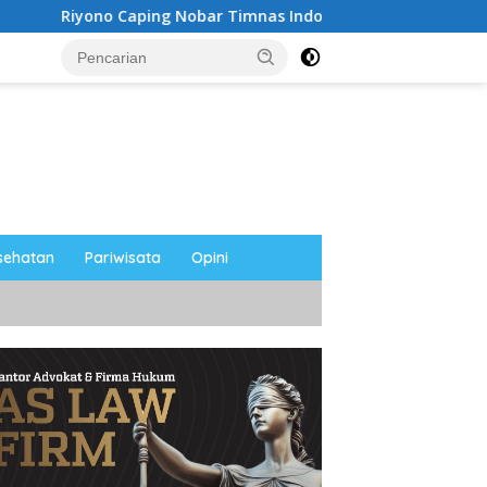
ar Timnas Indonesia Bersama Media Magetan, Tetap Semangat
sehatan
Pariwisata
Opini