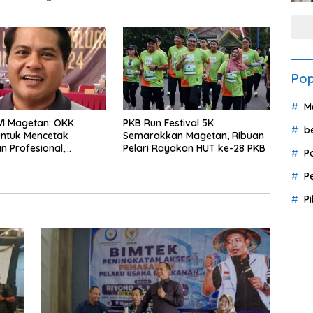
kan
Berpulang
Pop
M
WI Magetan: OKK
PKB Run Festival 5K
b
untuk Mencetak
Semarakkan Magetan, Ribuan
 Profesional,
Pelari Rayakan HUT ke-28 PKB
P
ritas dan Terpercaya
P
P