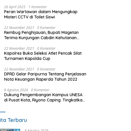
26 April 2025
1 Komentar
Peran Wartawan dalam Mengungkap
Misteri CCTV di Toilet Siswi
22 November 2021
0 Komentar
Rembug Penghijauan, Bupati Magetan
Terima Kunjungan Cabdin Kehutanan
Jatim
22 November 2021
0 Komentar
Kapolres Buka Seleksi Atlet Pencak Silat
Turnamen Kapolda Cup
22 November 2021
0 Komentar
DPRD Gelar Paripurna Tentang Penjelasan
Nota Keuangan Raperda Tahun 2022
8 Agustus 2026
0 Komentar
Dukung Pengembangan Kampus UNESA
di Pusat Kota, Riyono Caping: Tingkatkan
SDM dan Gerakkan Ekonomi Magetan
ita Terbaru
8 Agustus 2026