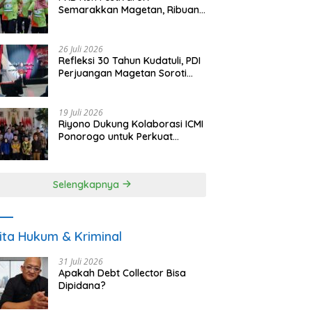
Semarakkan Magetan, Ribuan
Pelari Rayakan HUT ke-28 PKB
26 Juli 2026
Refleksi 30 Tahun Kudatuli, PDI
Perjuangan Magetan Soroti
Ancaman Demokrasi dan
Tuntut Keadilan Korban
19 Juli 2026
Riyono Dukung Kolaborasi ICMI
Ponorogo untuk Perkuat
Ekonomi Kerakyatan dan
UMKM
Selengkapnya
ita Hukum & Kriminal
31 Juli 2026
Apakah Debt Collector Bisa
Dipidana?