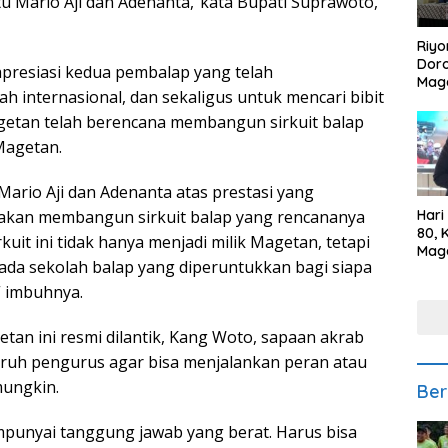
itu Mario Aji dan Adenanta,”kata Bupati Suprawoto,
Riyo
Doro
resiasi kedua pembalap yang telah
Mag
internasional, dan sekaligus untuk mencari bibit
Kem
Ikan
getan telah berencana membangun sirkuit balap
Gem
Magetan.
 Mario Aji dan Adenanta atas prestasi yang
b) akan membangun sirkuit balap yang rencananya
Hari
80, 
kuit ini tidak hanya menjadi milik Magetan, tetapi
Mag
n ada sekolah balap yang diperuntukkan bagi siapa
Polr
Kepe
” imbuhnya.
tan ini resmi dilantik, Kang Woto, sapaan akrab
ruh pengurus agar bisa menjalankan peran atau
mungkin.
Ber
mpunyai tanggung jawab yang berat. Harus bisa