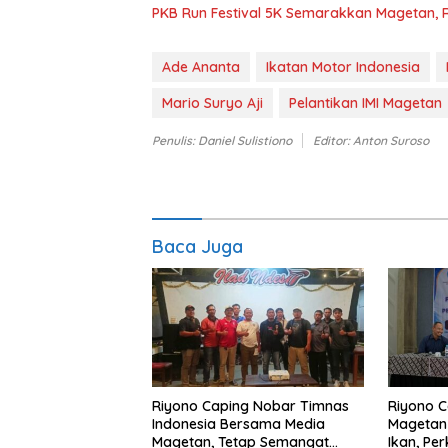
PKB Run Festival 5K Semarakkan Magetan, 
Ade Ananta
Ikatan Motor Indonesia
Mario Suryo Aji
Pelantikan IMI Magetan
Penulis: Daniel Sulistiono
Editor: Anton Suroso
Baca Juga
Riyono Caping Nobar Timnas
Riyono C
Indonesia Bersama Media
Magetan
Magetan, Tetap Semangat
Ikan, Pe