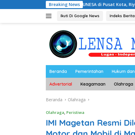
Langsung
n Kampus UNESA di Pusat Kota, Riyono Caping: Tingkatkan 
Breaking News
ke
konten
Ikuti Di Google News
Indeks Berita
Beranda
Pemerintahan
Hukum dan 
Advertorial
Keagamaan
Olahraga
Beranda
Olahraga
Olahraga
,
Peristiwa
IMI Magetan Resmi Dil
Motor dan Mobil di M