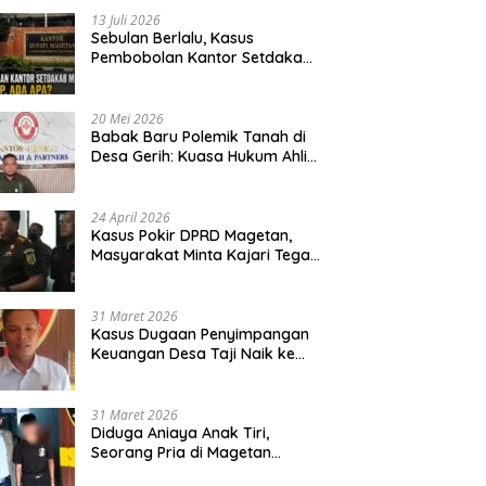
13 Juli 2026
Sebulan Berlalu, Kasus
Pembobolan Kantor Setdakab
Magetan Masih Misterius
20 Mei 2026
Babak Baru Polemik Tanah di
Desa Gerih: Kuasa Hukum Ahli
Waris Siapkan Opsi Gugatan
dan Audiensi ke Bupati
24 April 2026
Kasus Pokir DPRD Magetan,
Masyarakat Minta Kajari Tegak
Lurus dan Tidak Tebang Pilih
31 Maret 2026
Kasus Dugaan Penyimpangan
Keuangan Desa Taji Naik ke
Penyidikan, Polres Magetan
Mulai Hitung Kerugian Negara
31 Maret 2026
Diduga Aniaya Anak Tiri,
Seorang Pria di Magetan
Dilaporkan ke Polisi