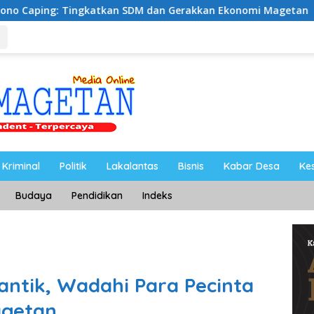
SDM dan Gerakkan Ekonomi Magetan
Riyono Caping Nob
Kriminal
Politik
Lakalantas
Bisnis
Kabar Desa
Ke
Budaya
Pendidikan
Indeks
antik, Wadahi Para Pecinta
agetan