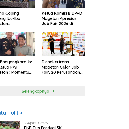
Ketua Komisi B DPRD
no Caping
Magetan Apresiasi
ng Ibu-Ibu
Job Fair 2026 di
etan
Tengah Efisiensi
bangkan Olahan
Anggaran
, Perkuat Budaya
ar Makan Ikan
 Bhayangkara ke-
Disnakertrans
Ketua PWI
Magetan Gelar Job
etan : Momentum
Fair, 20 Perusahaan
i Perkuat
Sediakan 2.159
rcayaan Publik
Lowongan Kerja
Selengkapnya
ita Politik
2 Agustus 2026
PKB Run Festival 5K