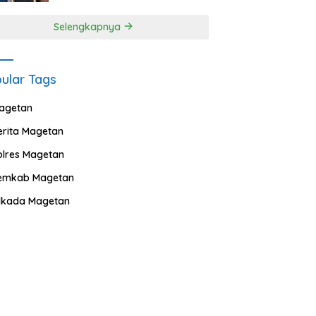
Selengkapnya
ular Tags
agetan
erita Magetan
olres Magetan
emkab Magetan
ilkada Magetan