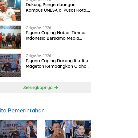
Dukung Pengembangan
Kampus UNESA di Pusat Kota,
Riyono Caping: Tingkatkan
SDM dan Gerakkan Ekonomi
Magetan
7 Agustus 2026
Riyono Caping Nobar Timnas
Indonesia Bersama Media
Magetan, Tetap Semangat
Meski Garuda Gagal Lolos
7 Agustus 2026
Riyono Caping Dorong Ibu-Ibu
Magetan Kembangkan Olahan
Ikan, Perkuat Budaya Gemar
Makan Ikan
Selengkapnya
ita Pemerintahan