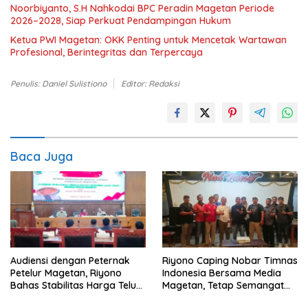
Noorbiyanto, S.H Nahkodai BPC Peradin Magetan Periode
2026–2028, Siap Perkuat Pendampingan Hukum
Ketua PWI Magetan: OKK Penting untuk Mencetak Wartawan
Profesional, Berintegritas dan Terpercaya
Penulis: Daniel Sulistiono
Editor: Redaksi
Baca Juga
Audiensi dengan Peternak
Riyono Caping Nobar Timnas
Petelur Magetan, Riyono
Indonesia Bersama Media
Bahas Stabilitas Harga Telur
Magetan, Tetap Semangat
dan Populasi Ayam
Meski Garuda Gagal Lolos