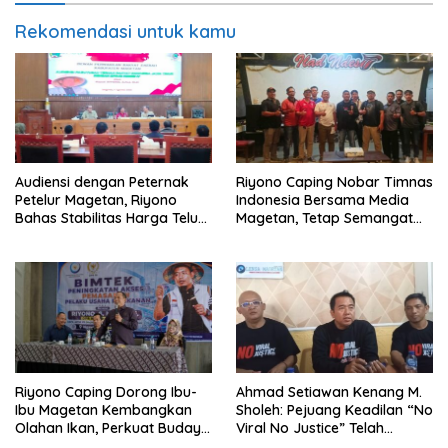
Rekomendasi untuk kamu
Audiensi dengan Peternak
Riyono Caping Nobar Timnas
Petelur Magetan, Riyono
Indonesia Bersama Media
Bahas Stabilitas Harga Telur
Magetan, Tetap Semangat
dan Populasi Ayam
Meski Garuda Gagal Lolos
Riyono Caping Dorong Ibu-
Ahmad Setiawan Kenang M.
Ibu Magetan Kembangkan
Sholeh: Pejuang Keadilan “No
Olahan Ikan, Perkuat Budaya
Viral No Justice” Telah
Gemar Makan Ikan
Berpulang