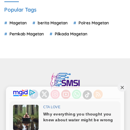
Popular Tags
Magetan
berita Magetan
Polres Magetan
Pemkab Magetan
Pilkada Magetan
Indeks
Kode Etik
Privacy Policy
Redaksi
Disclaimer
Pedoman Media Siber
Kode Perilaku Perusahaan Pers