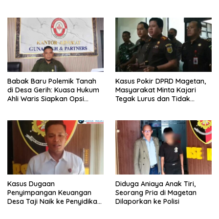
Misterius
Babak Baru Polemik Tanah
Kasus Pokir DPRD Magetan,
di Desa Gerih: Kuasa Hukum
Masyarakat Minta Kajari
Ahli Waris Siapkan Opsi
Tegak Lurus dan Tidak
Gugatan dan Audiensi ke
Tebang Pilih
Bupati
Kasus Dugaan
Diduga Aniaya Anak Tiri,
Penyimpangan Keuangan
Seorang Pria di Magetan
Desa Taji Naik ke Penyidikan,
Dilaporkan ke Polisi
Polres Magetan Mulai Hitung