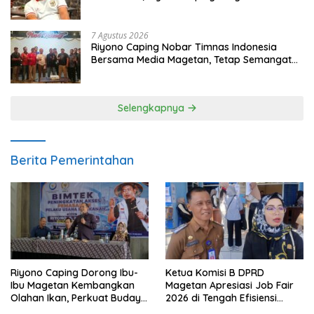
dan Gerakkan Ekonomi Magetan
7 Agustus 2026
Riyono Caping Nobar Timnas Indonesia
Bersama Media Magetan, Tetap Semangat
Meski Garuda Gagal Lolos
Selengkapnya
Berita Pemerintahan
Riyono Caping Dorong Ibu-
Ketua Komisi B DPRD
Ibu Magetan Kembangkan
Magetan Apresiasi Job Fair
Olahan Ikan, Perkuat Budaya
2026 di Tengah Efisiensi
Gemar Makan Ikan
Anggaran