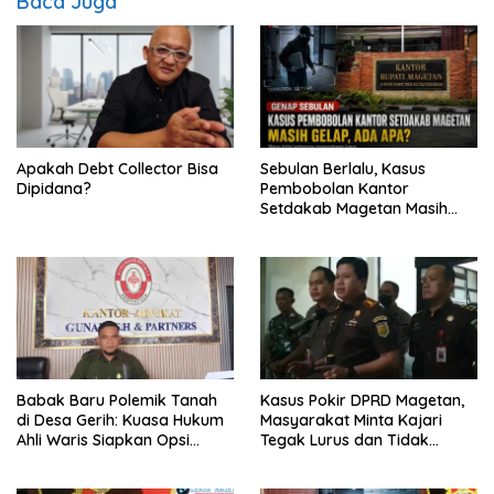
Baca Juga
Apakah Debt Collector Bisa
Sebulan Berlalu, Kasus
Dipidana?
Pembobolan Kantor
Setdakab Magetan Masih
Misterius
Babak Baru Polemik Tanah
Kasus Pokir DPRD Magetan,
di Desa Gerih: Kuasa Hukum
Masyarakat Minta Kajari
Ahli Waris Siapkan Opsi
Tegak Lurus dan Tidak
Gugatan dan Audiensi ke
Tebang Pilih
Bupati