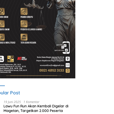
d Setiawan Kenang M.
Lewat Program Desa BRILiaN,
N
h: Pejuang Keadilan “No
BRI Magetan Dorong Desa
P
 No Justice” Telah
Wates Berprestasi
2
ulang
P
ular Post
19 Juni 2025
1 Komentar
Lawu Fun Run Akan Kembali Digelar di
Magetan, Targetkan 2.000 Peserta