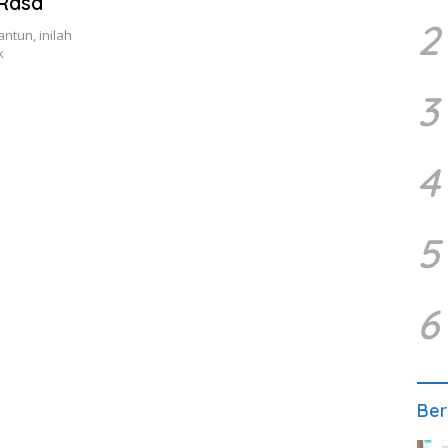
Rasa
2
tun, inilah
k
3
4
5
6
Ber