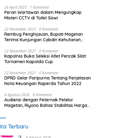
26 April 2025
1 Komentar
Peran Wartawan dalam Mengungkap
Misteri CCTV di Toilet Siswi
22 November 2021
0 Komentar
Rembug Penghijauan, Bupati Magetan
Terima Kunjungan Cabdin Kehutanan
Jatim
22 November 2021
0 Komentar
Kapolres Buka Seleksi Atlet Pencak Silat
Turnamen Kapolda Cup
22 November 2021
0 Komentar
DPRD Gelar Paripurna Tentang Penjelasan
Nota Keuangan Raperda Tahun 2022
8 Agustus 2026
0 Komentar
Audiensi dengan Peternak Petelur
Magetan, Riyono Bahas Stabilitas Harga
Telur dan Populasi Ayam
ita Terbaru
8 Agustus 2026