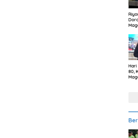
Riyo
Doro
Mag
Kem
Ikan
Gem
Hari
80, 
Mag
Polr
Kepe
Ber