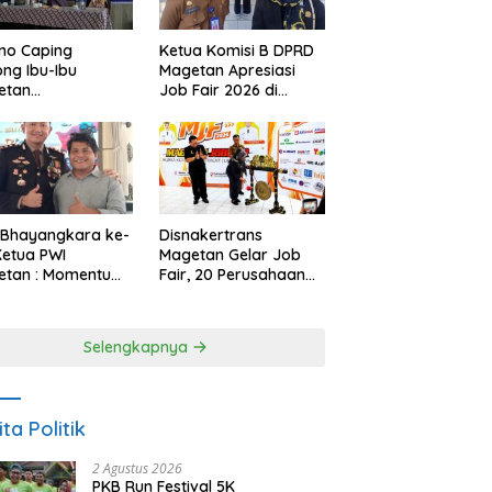
no Caping
Ketua Komisi B DPRD
ng Ibu-Ibu
Magetan Apresiasi
etan
Job Fair 2026 di
bangkan Olahan
Tengah Efisiensi
, Perkuat Budaya
Anggaran
ar Makan Ikan
 Bhayangkara ke-
Disnakertrans
Ketua PWI
Magetan Gelar Job
etan : Momentum
Fair, 20 Perusahaan
i Perkuat
Sediakan 2.159
rcayaan Publik
Lowongan Kerja
Selengkapnya
ita Politik
2 Agustus 2026
PKB Run Festival 5K