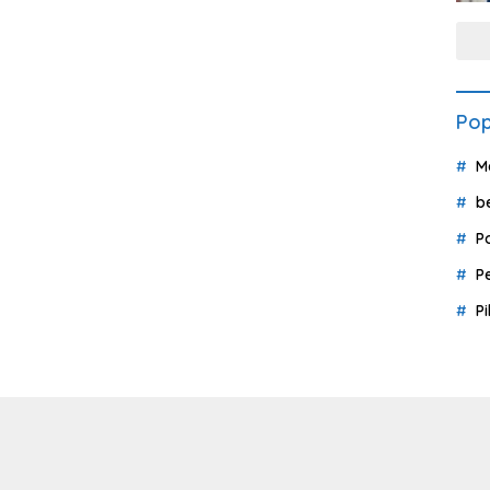
Pop
M
b
P
P
P