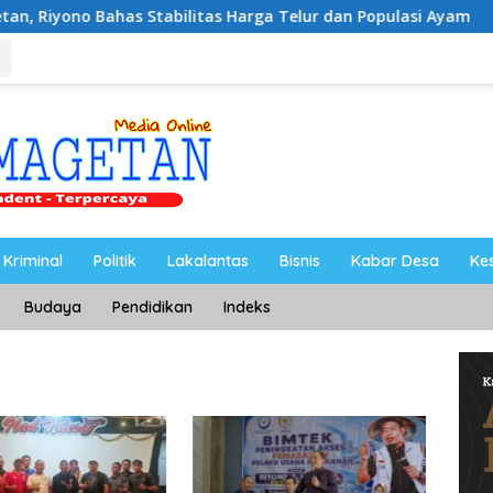
s Stabilitas Harga Telur dan Populasi Ayam
Dukung Pe
Kriminal
Politik
Lakalantas
Bisnis
Kabar Desa
Ke
Budaya
Pendidikan
Indeks