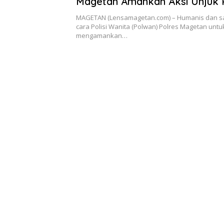
Magetan Amankan Aksi Unjuk 
MAGETAN (Lensamagetan.com) – Humanis dan san
cara Polisi Wanita (Polwan) Polres Magetan untu
mengamankan…