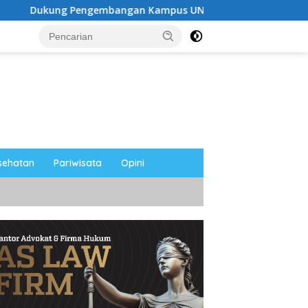
ngembangan Kampus UNESA di Pusat Kota, Riyono Caping: Ti
sehatan
Pariwisata
Opini