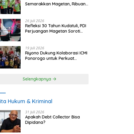
Semarakkan Magetan, Ribuan
Pelari Rayakan HUT ke-28 PKB
26 Juli 2026
Refleksi 30 Tahun Kudatuli, PDI
Perjuangan Magetan Soroti
Ancaman Demokrasi dan
Tuntut Keadilan Korban
19 Juli 2026
Riyono Dukung Kolaborasi ICMI
Ponorogo untuk Perkuat
Ekonomi Kerakyatan dan
UMKM
Selengkapnya
ita Hukum & Kriminal
31 Juli 2026
Apakah Debt Collector Bisa
Dipidana?