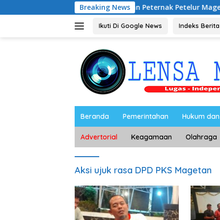
Langsung
Audiensi dengan Peternak Petelur Magetan, Riyono Baha
Breaking News
ke
konten
Ikuti Di Google News
Indeks Berita
Beranda
Pemerintahan
Hukum dan 
Advertorial
Keagamaan
Olahraga
Aksi ujuk rasa DPD PKS Magetan