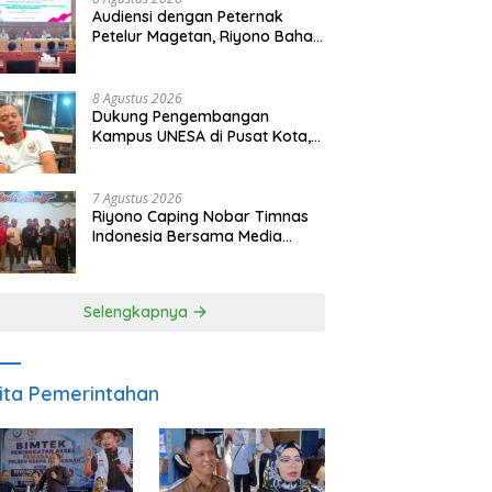
Audiensi dengan Peternak
Petelur Magetan, Riyono Bahas
Stabilitas Harga Telur dan
Populasi Ayam
8 Agustus 2026
Dukung Pengembangan
Kampus UNESA di Pusat Kota,
Riyono Caping: Tingkatkan
SDM dan Gerakkan Ekonomi
Magetan
7 Agustus 2026
Riyono Caping Nobar Timnas
Indonesia Bersama Media
Magetan, Tetap Semangat
Meski Garuda Gagal Lolos
Selengkapnya
ita Pemerintahan