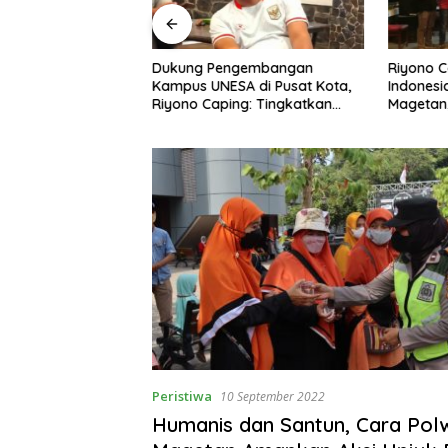
ngan Peternak
Dukung Pengembangan
Riyono 
etan, Riyono Bahas
Kampus UNESA di Pusat Kota,
Indonesi
arga Telur dan
Riyono Caping: Tingkatkan
Magetan
am
SDM dan Gerakkan Ekonomi
Meski Ga
Magetan
Peristiwa
10 September 2022
Humanis dan Santun, Cara Pol