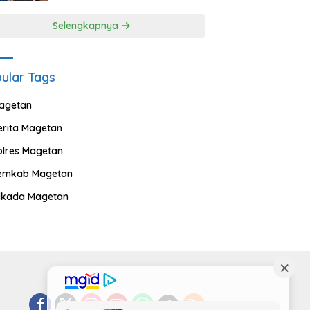
Selengkapnya
ular Tags
agetan
erita Magetan
olres Magetan
emkab Magetan
ilkada Magetan