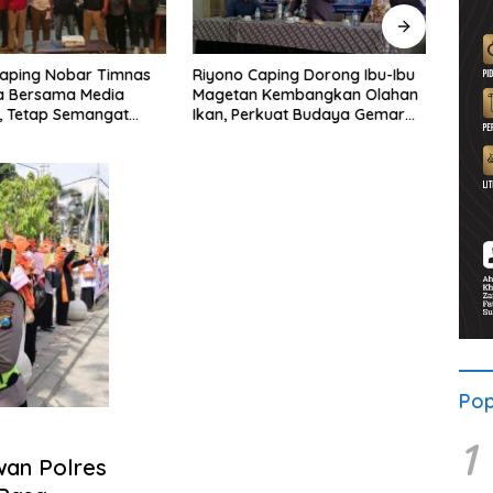
Caping Nobar Timnas
Riyono Caping Dorong Ibu-Ibu
Ahma
a Bersama Media
Magetan Kembangkan Olahan
Shole
, Tetap Semangat
Ikan, Perkuat Budaya Gemar
Viral
ruda Gagal Lolos
Makan Ikan
Berp
Pop
1
wan Polres