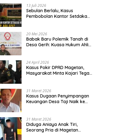
13 Juli 2026
Sebulan Berlalu, Kasus
Pembobolan Kantor Setdakab
Magetan Masih Misterius
20 Mei 2026
Babak Baru Polemik Tanah di
Desa Gerih: Kuasa Hukum Ahli
Waris Siapkan Opsi Gugatan
dan Audiensi ke Bupati
24 April 2026
Kasus Pokir DPRD Magetan,
Masyarakat Minta Kajari Tegak
Lurus dan Tidak Tebang Pilih
31 Maret 2026
Kasus Dugaan Penyimpangan
Keuangan Desa Taji Naik ke
Penyidikan, Polres Magetan
Mulai Hitung Kerugian Negara
31 Maret 2026
Diduga Aniaya Anak Tiri,
Seorang Pria di Magetan
Dilaporkan ke Polisi