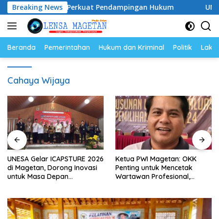
Langsung
6–2028, Siap Perkuat Pendampingan Hukum
Breaking News
UNESA Gelar
ke
konten
Beranda
Pemerintahan
Hukum dan Kriminal
Politik
Lakal
Cahaya Wijaya
UNESA Gelar ICAPSTURE 2026
Ketua PWI Magetan: OKK
di Magetan, Dorong Inovasi
Penting untuk Mencetak
untuk Masa Depan
Wartawan Profesional,
Berkelanjutan
Berintegritas dan Terpercaya