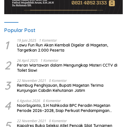
Popular Post
1
19 Juni 2025
1 Komentar
Lawu Fun Run Akan Kembali Digelar di Magetan,
Targetkan 2.000 Peserta
2
26 April 2025
1 Komentar
Peran Wartawan dalam Mengungkap Misteri CCTV di
Toilet Siswi
3
22 November 2021
0 Komentar
Rembug Penghijauan, Bupati Magetan Terima
Kunjungan Cabdin Kehutanan Jatim
4
6 Agustus 2026
0 Komentar
Noorbiyanto, S.H Nahkodai BPC Peradin Magetan
Periode 2026–2028, Siap Perkuat Pendampingan
Hukum
5
22 November 2021
0 Komentar
Kapolres Buka Seleksi Atlet Pencak Silat Turnamen