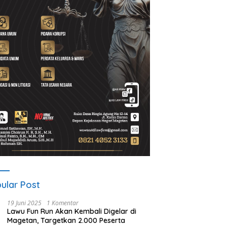
h Debt Collector Bisa
Perangkat Desa Baru
U
dana?
Sidowayah Resmi Dilantik, Siap
d
Tingkatkan Pelayanan Warga
u
B
ular Post
19 Juni 2025
1 Komentar
Lawu Fun Run Akan Kembali Digelar di
Magetan, Targetkan 2.000 Peserta