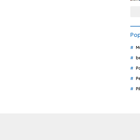
Pop
M
b
P
P
P