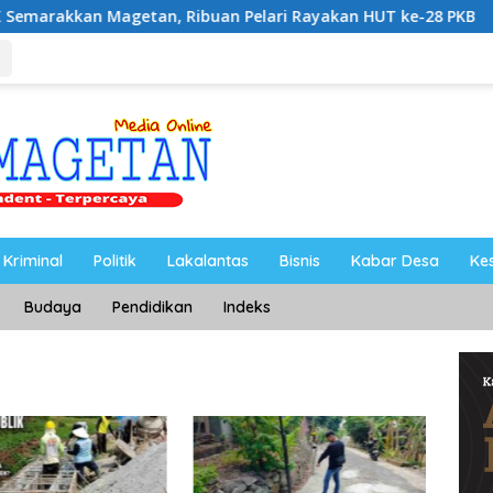
etan, Ribuan Pelari Rayakan HUT ke-28 PKB
Persani Ma
Kriminal
Politik
Lakalantas
Bisnis
Kabar Desa
Ke
Budaya
Pendidikan
Indeks