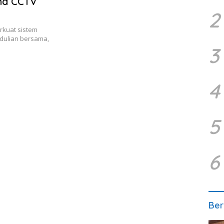
ma CCTV
2
rkuat sistem
dulian bersama,
3
4
5
6
Ber