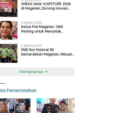
UNESA Gelar ICAPSTURE 2026
di Magetan, Dorong Inovasi
untuk Masa Depan
Berkelanjutan
4 Agustus 2026
Ketua PWI Magetan: OKK
Penting untuk Mencetak
Wartawan Profesional,
Berintegritas dan Terpercaya
2 Agustus 2026
PKB Run Festival 5K
Semarakkan Magetan, Ribuan
Pelari Rayakan HUT ke-28 PKB
Selengkapnya
ita Pemerintahan