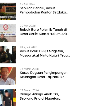
13 Juli 2026
Sebulan Berlalu, Kasus
Pembobolan Kantor Setdakab
Magetan Masih Misterius
20 Mei 2026
Babak Baru Polemik Tanah di
Desa Gerih: Kuasa Hukum Ahli
Waris Siapkan Opsi Gugatan
dan Audiensi ke Bupati
24 April 2026
Kasus Pokir DPRD Magetan,
Masyarakat Minta Kajari Tegak
Lurus dan Tidak Tebang Pilih
31 Maret 2026
Kasus Dugaan Penyimpangan
Keuangan Desa Taji Naik ke
Penyidikan, Polres Magetan
Mulai Hitung Kerugian Negara
31 Maret 2026
Diduga Aniaya Anak Tiri,
Seorang Pria di Magetan
Dilaporkan ke Polisi