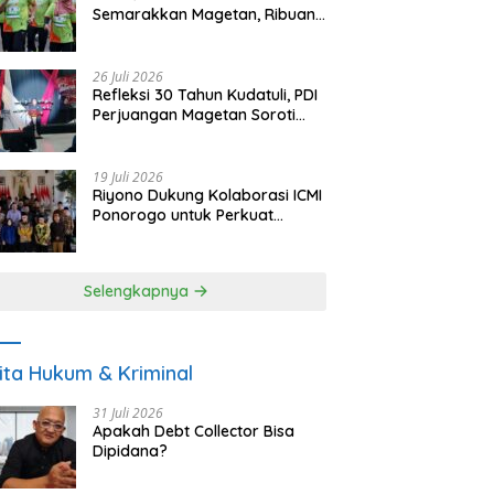
Semarakkan Magetan, Ribuan
Pelari Rayakan HUT ke-28 PKB
26 Juli 2026
Refleksi 30 Tahun Kudatuli, PDI
Perjuangan Magetan Soroti
Ancaman Demokrasi dan
Tuntut Keadilan Korban
19 Juli 2026
Riyono Dukung Kolaborasi ICMI
Ponorogo untuk Perkuat
Ekonomi Kerakyatan dan
UMKM
Selengkapnya
ita Hukum & Kriminal
31 Juli 2026
Apakah Debt Collector Bisa
Dipidana?