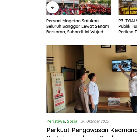
ival 5K
Persani Magetan Satukan
P3-TGAI 
 Magetan, Ribuan
Seluruh Sanggar Lewat Senam
Publik T
kan HUT ke-28 PKB
Bersama, Suhardi: Ini Wujud
Periksa 
Solidaritas
Proyek
Peristiwa
,
Sosial
30 Oktober 2025
Perkuat Pengawasan Keamana