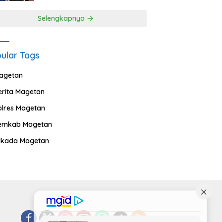
Selengkapnya
ular Tags
agetan
erita Magetan
olres Magetan
emkab Magetan
ilkada Magetan