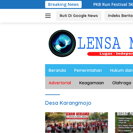
Langsung
as dan Terpercaya
Breaking News
PKB Run Festival 5K Semarakkan Mag
ke
konten
Ikuti Di Google News
Indeks Berita
Beranda
Pemerintahan
Hukum dan 
Advertorial
Keagamaan
Olahraga
Desa Karangmojo