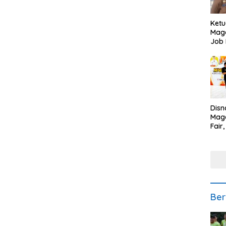
Ketu
Mage
Job 
Teng
Ang
Disn
Mage
Fair
Sedi
Low
Ber