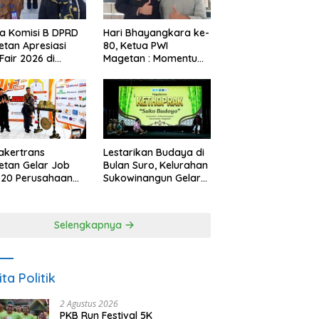
a Komisi B DPRD
Hari Bhayangkara ke-
tan Apresiasi
80, Ketua PWI
Fair 2026 di
Magetan : Momentum
ah Efisiensi
Polri Perkuat
garan
Kepercayaan Publik
akertrans
Lestarikan Budaya di
tan Gelar Job
Bulan Suro, Kelurahan
, 20 Perusahaan
Sukowinangun Gelar
akan 2.159
Ketoprak Suko
ongan Kerja
Budoyo
Selengkapnya
ita Politik
2 Agustus 2026
PKB Run Festival 5K