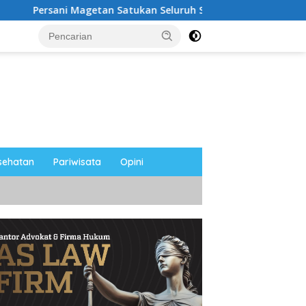
getan Satukan Seluruh Sanggar Lewat Senam Bersama, Suhardi: 
sehatan
Pariwisata
Opini