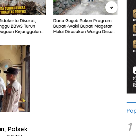
Sidokerto Disorot,
Dana Guyub Rukun Program
Apaka
unggu BBWS Turun
Bupati-Wakil Bupati Magetan
Dipi
Dugaan Kejanggalan
Mulai Dirasakan Warga Desa
Wates
Pop
1
n, Polsek