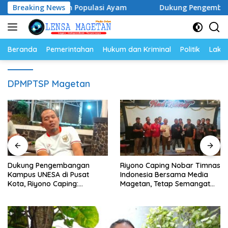
Langsung
elur dan Populasi Ayam
Breaking News
Dukung Pengembangan Kampus 
ke
konten
Beranda
Pemerintahan
Hukum dan Kriminal
Politik
Lakal
DPMPTSP Magetan
Dukung Pengembangan
Riyono Caping Nobar Timnas
Kampus UNESA di Pusat
Indonesia Bersama Media
Kota, Riyono Caping:
Magetan, Tetap Semangat
Tingkatkan SDM dan
Meski Garuda Gagal Lolos
Gerakkan Ekonomi Magetan