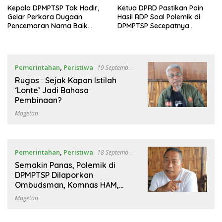
Kepala DPMPTSP Tak Hadir,
Ketua DPRD Pastikan Poin
Gelar Perkara Dugaan
Hasil RDP Soal Polemik di
Pencemaran Nama Baik
DPMPTSP Secepatnya
Ditunda
Diserahkan Bupati
Pemerintahan
,
Peristiwa
19 September
2025
Rugos : Sejak Kapan Istilah
‘Lonte’ Jadi Bahasa
Pembinaan?
Magetan
Pemerintahan
,
Peristiwa
18 September
2025
Semakin Panas, Polemik di
DPMPTSP Dilaporkan
Ombudsman, Komnas HAM,
Hingga Presiden
Magetan