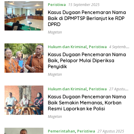
Peristiwa
15 September 2025
Kasus Dugaan Pencemaran Nama
Baik di DPMPTSP Berlanjut ke RDP
DPRD
Magetan
Hukum dan Kriminal
,
Peristiwa
4 September
2025
Kasus Dugaan Pencemaran Nama
Baik, Pelapor Mulai Diperiksa
Penyidik
Magetan
Hukum dan Kriminal
,
Peristiwa
27 Agustus
2025
Kasus Dugaan Pencemaran Nama
Baik Semakin Memanas, Korban
Resmi Laporkan ke Polisi
Magetan
Pemerintahan
,
Peristiwa
27 Agustus 2025