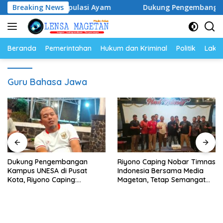
Langsung
lur dan Populasi Ayam
Breaking News
Dukung Pengembangan Kampus U
ke
konten
Beranda
Pemerintahan
Hukum dan Kriminal
Politik
Lakal
Guru Bahasa Jawa
Dukung Pengembangan
Riyono Caping Nobar Timnas
Kampus UNESA di Pusat
Indonesia Bersama Media
Kota, Riyono Caping:
Magetan, Tetap Semangat
Tingkatkan SDM dan
Meski Garuda Gagal Lolos
Gerakkan Ekonomi Magetan