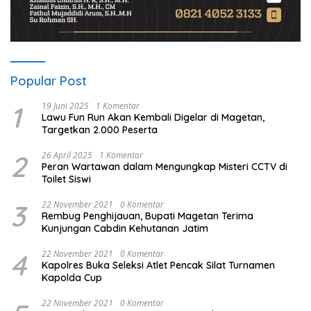
Popular Post
1
19 Juni 2025
1 Komentar
Lawu Fun Run Akan Kembali Digelar di Magetan,
Targetkan 2.000 Peserta
2
26 April 2025
1 Komentar
Peran Wartawan dalam Mengungkap Misteri CCTV di
Toilet Siswi
3
22 November 2021
0 Komentar
Rembug Penghijauan, Bupati Magetan Terima
Kunjungan Cabdin Kehutanan Jatim
4
22 November 2021
0 Komentar
Kapolres Buka Seleksi Atlet Pencak Silat Turnamen
Kapolda Cup
22 November 2021
0 Komentar