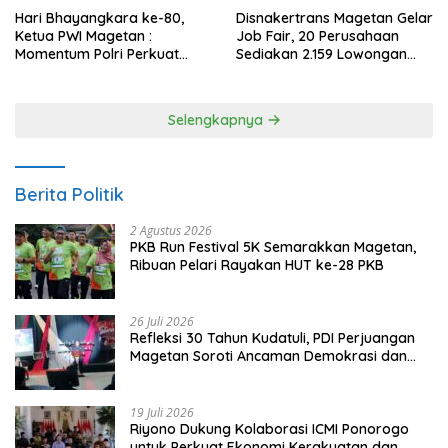
Hari Bhayangkara ke-80,
Disnakertrans Magetan Gelar
Ketua PWI Magetan :
Job Fair, 20 Perusahaan
Momentum Polri Perkuat
Sediakan 2.159 Lowongan
Kepercayaan Publik
Kerja
Selengkapnya
Berita Politik
2 Agustus 2026
PKB Run Festival 5K Semarakkan Magetan,
Ribuan Pelari Rayakan HUT ke-28 PKB
26 Juli 2026
Refleksi 30 Tahun Kudatuli, PDI Perjuangan
Magetan Soroti Ancaman Demokrasi dan
Tuntut Keadilan Korban
19 Juli 2026
Riyono Dukung Kolaborasi ICMI Ponorogo
untuk Perkuat Ekonomi Kerakyatan dan