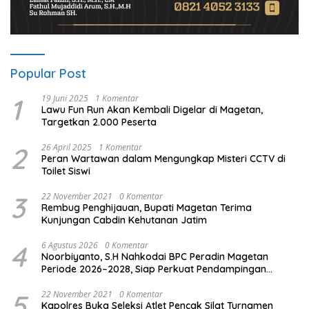
Popular Post
1
19 Juni 2025
1 Komentar
Lawu Fun Run Akan Kembali Digelar di Magetan,
Targetkan 2.000 Peserta
2
26 April 2025
1 Komentar
Peran Wartawan dalam Mengungkap Misteri CCTV di
Toilet Siswi
3
22 November 2021
0 Komentar
Rembug Penghijauan, Bupati Magetan Terima
Kunjungan Cabdin Kehutanan Jatim
4
6 Agustus 2026
0 Komentar
Noorbiyanto, S.H Nahkodai BPC Peradin Magetan
Periode 2026–2028, Siap Perkuat Pendampingan
Hukum
5
22 November 2021
0 Komentar
Kapolres Buka Seleksi Atlet Pencak Silat Turnamen