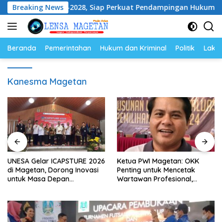
Langsung
eriode 2026–2028, Siap Perkuat Pendampingan Hukum
Breaking News
U
ke
konten
Beranda
Pemerintahan
Hukum dan Kriminal
Politik
Lakal
Kanesma Magetan
UNESA Gelar ICAPSTURE 2026
Ketua PWI Magetan: OKK
di Magetan, Dorong Inovasi
Penting untuk Mencetak
untuk Masa Depan
Wartawan Profesional,
Berkelanjutan
Berintegritas dan Terpercaya