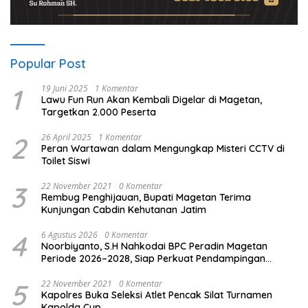
Popular Post
1
19 Juni 2025
1 Komentar
Lawu Fun Run Akan Kembali Digelar di Magetan,
Targetkan 2.000 Peserta
2
26 April 2025
1 Komentar
Peran Wartawan dalam Mengungkap Misteri CCTV di
Toilet Siswi
3
22 November 2021
0 Komentar
Rembug Penghijauan, Bupati Magetan Terima
Kunjungan Cabdin Kehutanan Jatim
4
6 Agustus 2026
0 Komentar
Noorbiyanto, S.H Nahkodai BPC Peradin Magetan
Periode 2026–2028, Siap Perkuat Pendampingan
Hukum
5
22 November 2021
0 Komentar
Kapolres Buka Seleksi Atlet Pencak Silat Turnamen
Kapolda Cup