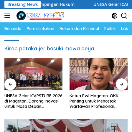
Langsung
 Perkuat Pendampingan Hukum
Breaking News
UNESA Gelar ICAPSTURE 2
ke
konten
Beranda
Pemerintahan
Hukum dan Kriminal
Politik
Lakal
Kirab pataka jer basuki mawa beya
UNESA Gelar ICAPSTURE 2026
Ketua PWI Magetan: OKK
di Magetan, Dorong Inovasi
Penting untuk Mencetak
untuk Masa Depan
Wartawan Profesional,
Berkelanjutan
Berintegritas dan Terpercaya