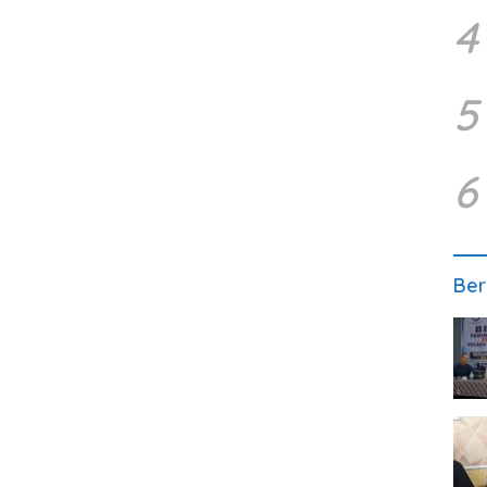
4
5
6
Ber