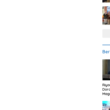
Ber
Riyo
Doro
Mag
Kem
Ikan
Gem