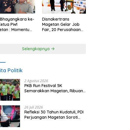
 Bhayangkara ke-
Disnakertrans
Ketua PWI
Magetan Gelar Job
etan : Momentum
Fair, 20 Perusahaan
i Perkuat
Sediakan 2.159
rcayaan Publik
Lowongan Kerja
Selengkapnya
ita Politik
2 Agustus 2026
PKB Run Festival 5K
Semarakkan Magetan, Ribuan
Pelari Rayakan HUT ke-28 PKB
26 Juli 2026
Refleksi 30 Tahun Kudatuli, PDI
Perjuangan Magetan Soroti
Ancaman Demokrasi dan
Tuntut Keadilan Korban