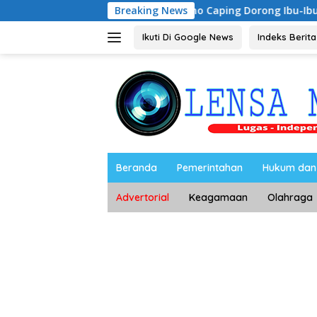
Langsung
Riyono Caping Dorong Ibu-Ibu Magetan Kemb
Breaking News
ke
konten
Ikuti Di Google News
Indeks Berita
Beranda
Pemerintahan
Hukum dan 
Advertorial
Keagamaan
Olahraga