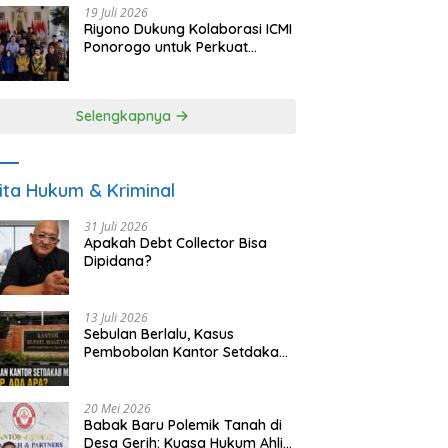
19 Juli 2026
Riyono Dukung Kolaborasi ICMI
Ponorogo untuk Perkuat
Ekonomi Kerakyatan dan
UMKM
Selengkapnya
ita Hukum & Kriminal
31 Juli 2026
Apakah Debt Collector Bisa
Dipidana?
13 Juli 2026
Sebulan Berlalu, Kasus
Pembobolan Kantor Setdakab
Magetan Masih Misterius
20 Mei 2026
Babak Baru Polemik Tanah di
Desa Gerih: Kuasa Hukum Ahli