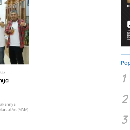
Pop
2023
1
nya
2
dakannya
artial Art (MMA)
3