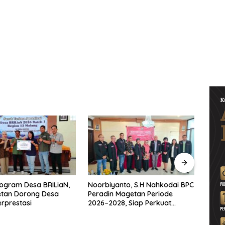
ogram Desa BRILiaN,
Noorbiyanto, S.H Nahkodai BPC
UNES
etan Dorong Desa
Peradin Magetan Periode
di Ma
rprestasi
2026–2028, Siap Perkuat
untu
Pendampingan Hukum
Berke