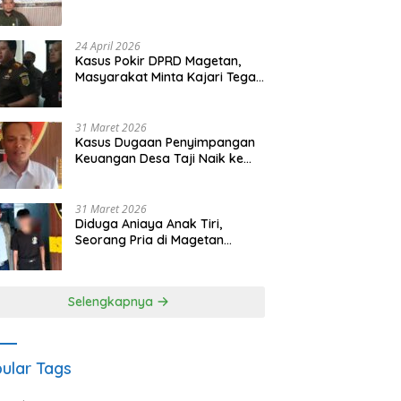
Waris Siapkan Opsi Gugatan
dan Audiensi ke Bupati
24 April 2026
Kasus Pokir DPRD Magetan,
Masyarakat Minta Kajari Tegak
Lurus dan Tidak Tebang Pilih
31 Maret 2026
Kasus Dugaan Penyimpangan
Keuangan Desa Taji Naik ke
Penyidikan, Polres Magetan
Mulai Hitung Kerugian Negara
31 Maret 2026
Diduga Aniaya Anak Tiri,
Seorang Pria di Magetan
Dilaporkan ke Polisi
Selengkapnya
ular Tags