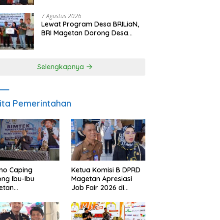
Berpulang
7 Agustus 2026
Lewat Program Desa BRILiaN,
BRI Magetan Dorong Desa
Wates Berprestasi
Selengkapnya
ita Pemerintahan
no Caping
Ketua Komisi B DPRD
ng Ibu-Ibu
Magetan Apresiasi
etan
Job Fair 2026 di
bangkan Olahan
Tengah Efisiensi
, Perkuat Budaya
Anggaran
ar Makan Ikan