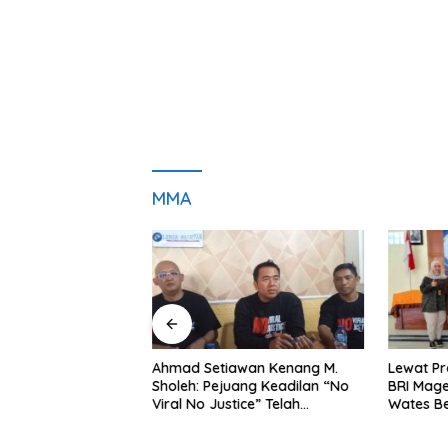
MMA
ng Dorong Ibu-Ibu
Ahmad Setiawan Kenang M.
Lewat Pr
mbangkan Olahan
Sholeh: Pejuang Keadilan “No
BRI Mag
at Budaya Gemar
Viral No Justice” Telah
Wates Be
Berpulang