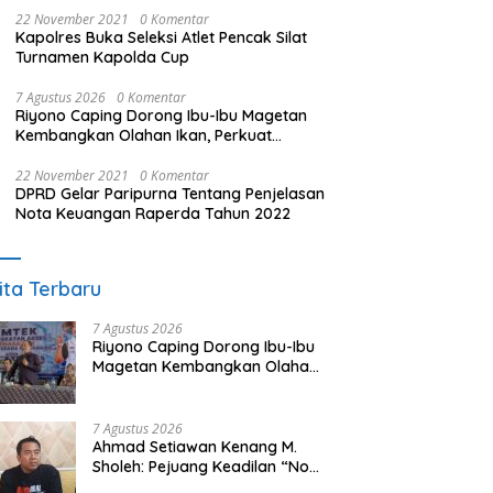
22 November 2021
0 Komentar
Kapolres Buka Seleksi Atlet Pencak Silat
Turnamen Kapolda Cup
7 Agustus 2026
0 Komentar
Riyono Caping Dorong Ibu-Ibu Magetan
Kembangkan Olahan Ikan, Perkuat
Budaya Gemar Makan Ikan
22 November 2021
0 Komentar
DPRD Gelar Paripurna Tentang Penjelasan
Nota Keuangan Raperda Tahun 2022
ita Terbaru
7 Agustus 2026
Riyono Caping Dorong Ibu-Ibu
Magetan Kembangkan Olahan
Ikan, Perkuat Budaya Gemar
Makan Ikan
7 Agustus 2026
Ahmad Setiawan Kenang M.
Sholeh: Pejuang Keadilan “No
Viral No Justice” Telah