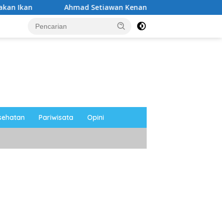
Ahmad Setiawan Kenang M. Sholeh: Pejuang Keadilan “No Viral
sehatan
Pariwisata
Opini