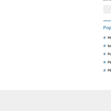
Pop
M
b
P
P
P