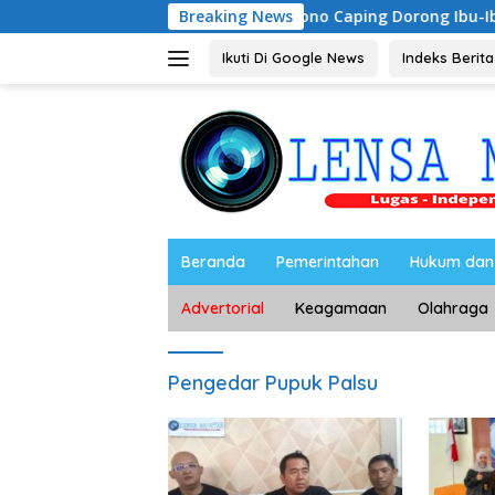
Langsung
Riyono Caping Dorong Ibu-Ibu Magetan Kem
Breaking News
ke
konten
Ikuti Di Google News
Indeks Berita
Beranda
Pemerintahan
Hukum dan 
Advertorial
Keagamaan
Olahraga
Pengedar Pupuk Palsu