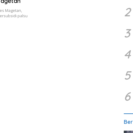
Magetan
2
es Magetan,
rsubsidi palsu
3
4
5
6
Ber