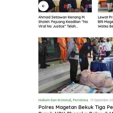
ng Dorong Ibu-Ibu
Ahmad Setiawan Kenang M.
Lewat Pr
mbangkan Olahan
Sholeh: Pejuang Keadilan “No
BRI Mag
at Budaya Gemar
Viral No Justice” Telah
Wates Be
Berpulang
Hukum dan Kriminal
,
Peristiwa
15 September 2
Polres Magetan Bekuk Tiga P