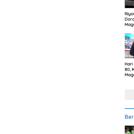
Riyo
Doro
Mag
Kem
Ikan
Gem
Hari
80, 
Mag
Polr
Kepe
Ber