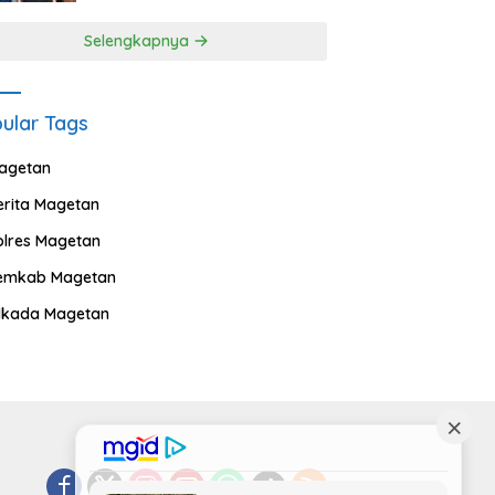
Selengkapnya
ular Tags
agetan
erita Magetan
olres Magetan
emkab Magetan
ilkada Magetan