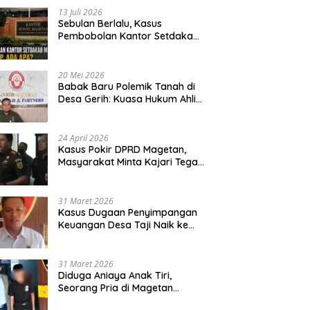
13 Juli 2026
Sebulan Berlalu, Kasus
Pembobolan Kantor Setdakab
Magetan Masih Misterius
20 Mei 2026
Babak Baru Polemik Tanah di
Desa Gerih: Kuasa Hukum Ahli
Waris Siapkan Opsi Gugatan
dan Audiensi ke Bupati
24 April 2026
Kasus Pokir DPRD Magetan,
Masyarakat Minta Kajari Tegak
Lurus dan Tidak Tebang Pilih
31 Maret 2026
Kasus Dugaan Penyimpangan
Keuangan Desa Taji Naik ke
Penyidikan, Polres Magetan
Mulai Hitung Kerugian Negara
31 Maret 2026
Diduga Aniaya Anak Tiri,
Seorang Pria di Magetan
Dilaporkan ke Polisi