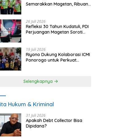
Semarakkan Magetan, Ribuan
Pelari Rayakan HUT ke-28 PKB
26 Juli 2026
Refleksi 30 Tahun Kudatuli, PDI
Perjuangan Magetan Soroti
Ancaman Demokrasi dan
Tuntut Keadilan Korban
19 Juli 2026
Riyono Dukung Kolaborasi ICMI
Ponorogo untuk Perkuat
Ekonomi Kerakyatan dan
UMKM
Selengkapnya
ita Hukum & Kriminal
31 Juli 2026
Apakah Debt Collector Bisa
Dipidana?