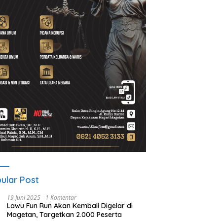
A Gelar ICAPSTURE 2026
Ketua PWI Magetan: OKK
P
getan, Dorong Inovasi
Penting untuk Mencetak
S
k Masa Depan
Wartawan Profesional,
P
lanjutan
Berintegritas dan Terpercaya
ular Post
19 Juni 2025
1 Komentar
Lawu Fun Run Akan Kembali Digelar di
Magetan, Targetkan 2.000 Peserta