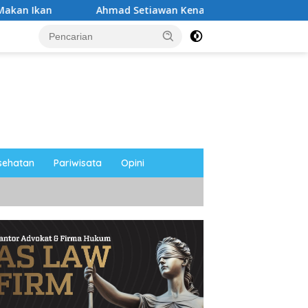
Ahmad Setiawan Kenang M. Sholeh: Pejuang Keadilan “No Vir
sehatan
Pariwisata
Opini