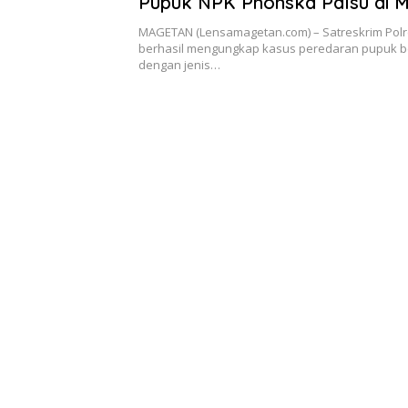
Pupuk NPK Phonska Palsu di 
MAGETAN (Lensamagetan.com) – Satreskrim Polr
berhasil mengungkap kasus peredaran pupuk be
dengan jenis…