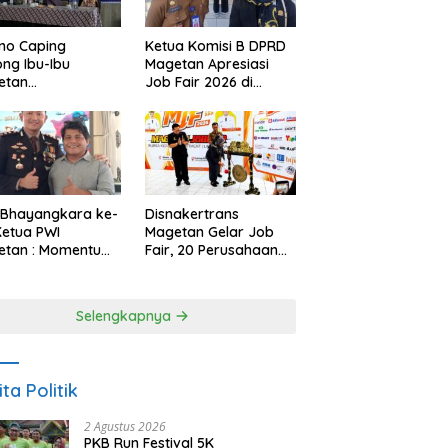
no Caping
Ketua Komisi B DPRD
ng Ibu-Ibu
Magetan Apresiasi
etan
Job Fair 2026 di
bangkan Olahan
Tengah Efisiensi
, Perkuat Budaya
Anggaran
ar Makan Ikan
 Bhayangkara ke-
Disnakertrans
Ketua PWI
Magetan Gelar Job
etan : Momentum
Fair, 20 Perusahaan
i Perkuat
Sediakan 2.159
rcayaan Publik
Lowongan Kerja
Selengkapnya
ita Politik
2 Agustus 2026
PKB Run Festival 5K