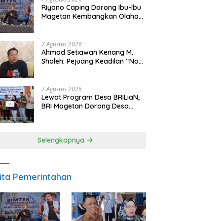
Riyono Caping Dorong Ibu-Ibu
Magetan Kembangkan Olahan
Ikan, Perkuat Budaya Gemar
Makan Ikan
7 Agustus 2026
Ahmad Setiawan Kenang M.
Sholeh: Pejuang Keadilan “No
Viral No Justice” Telah
Berpulang
7 Agustus 2026
Lewat Program Desa BRILiaN,
BRI Magetan Dorong Desa
Wates Berprestasi
Selengkapnya
ita Pemerintahan