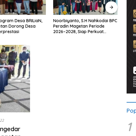
ogram Desa BRILiaN,
Noorbiyanto, S.H Nahkodai BPC
UNES
etan Dorong Desa
Peradin Magetan Periode
di Ma
rprestasi
2026–2028, Siap Perkuat
untu
Pendampingan Hukum
Berke
Pop
022
1
engedar