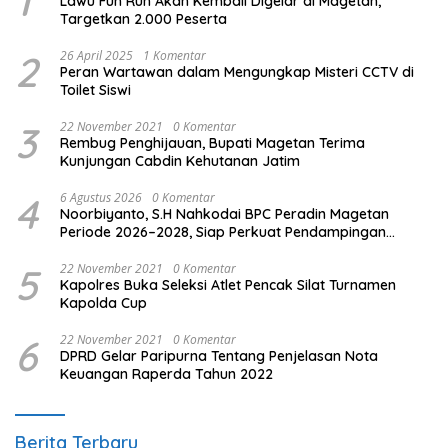
1
Lawu Fun Run Akan Kembali Digelar di Magetan,
Targetkan 2.000 Peserta
2
26 April 2025
1 Komentar
Peran Wartawan dalam Mengungkap Misteri CCTV di
Toilet Siswi
3
22 November 2021
0 Komentar
Rembug Penghijauan, Bupati Magetan Terima
Kunjungan Cabdin Kehutanan Jatim
4
6 Agustus 2026
0 Komentar
Noorbiyanto, S.H Nahkodai BPC Peradin Magetan
Periode 2026–2028, Siap Perkuat Pendampingan
Hukum
5
22 November 2021
0 Komentar
Kapolres Buka Seleksi Atlet Pencak Silat Turnamen
Kapolda Cup
6
22 November 2021
0 Komentar
DPRD Gelar Paripurna Tentang Penjelasan Nota
Keuangan Raperda Tahun 2022
Berita Terbaru