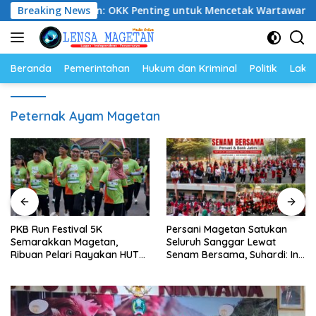
Langsung
WI Magetan: OKK Penting untuk Mencetak Wartawan Profesional
Breaking News
ke
konten
Beranda
Pemerintahan
Hukum dan Kriminal
Politik
Lakal
Peternak Ayam Magetan
PKB Run Festival 5K
Persani Magetan Satukan
Semarakkan Magetan,
Seluruh Sanggar Lewat
Ribuan Pelari Rayakan HUT
Senam Bersama, Suhardi: Ini
ke-28 PKB
Wujud Solidaritas