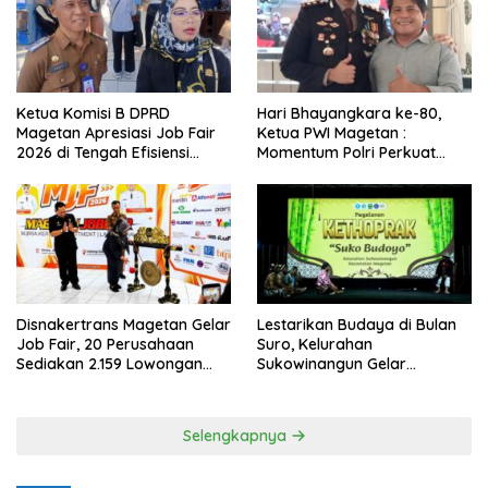
Ketua Komisi B DPRD
Hari Bhayangkara ke-80,
Magetan Apresiasi Job Fair
Ketua PWI Magetan :
2026 di Tengah Efisiensi
Momentum Polri Perkuat
Anggaran
Kepercayaan Publik
Disnakertrans Magetan Gelar
Lestarikan Budaya di Bulan
Job Fair, 20 Perusahaan
Suro, Kelurahan
Sediakan 2.159 Lowongan
Sukowinangun Gelar
Kerja
Ketoprak Suko Budoyo
Selengkapnya