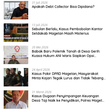
31 Juli 2026
Apakah Debt Collector Bisa Dipidana?
13 Juli 2026
Sebulan Berlalu, Kasus Pembobolan Kantor
Setdakab Magetan Masih Misterius
20 Mei 2026
Babak Baru Polemik Tanah di Desa Gerih:
Kuasa Hukum Ahli Waris Siapkan Opsi
Gugatan dan Audiensi ke Bupati
24 April 2026
Kasus Pokir DPRD Magetan, Masyarakat
Minta Kajari Tegak Lurus dan Tidak Tebang
Pilih
31 Maret 2026
Kasus Dugaan Penyimpangan Keuangan
Desa Taji Naik ke Penyidikan, Polres Magetan
Mulai Hitung Kerugian Negara