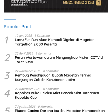
Popular Post
1
19 Juni 2025
1 Komentar
Lawu Fun Run Akan Kembali Digelar di Magetan,
Targetkan 2.000 Peserta
2
26 April 2025
1 Komentar
Peran Wartawan dalam Mengungkap Misteri CCTV di
Toilet Siswi
3
22 November 2021
0 Komentar
Rembug Penghijauan, Bupati Magetan Terima
Kunjungan Cabdin Kehutanan Jatim
4
22 November 2021
0 Komentar
Kapolres Buka Seleksi Atlet Pencak Silat Turnamen
Kapolda Cup
5
7 Agustus 2026
0 Komentar
Riyono Caping Dorong Ibu-Ibu Magetan Kembangkan