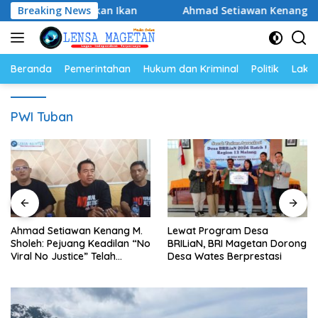
Langsung
 Gemar Makan Ikan
Breaking News
Ahmad Setiawan Kenang M. Sholeh: P
ke
konten
Beranda
Pemerintahan
Hukum dan Kriminal
Politik
Lakal
PWI Tuban
Ahmad Setiawan Kenang M.
Lewat Program Desa
Sholeh: Pejuang Keadilan “No
BRILiaN, BRI Magetan Dorong
Viral No Justice” Telah
Desa Wates Berprestasi
Berpulang