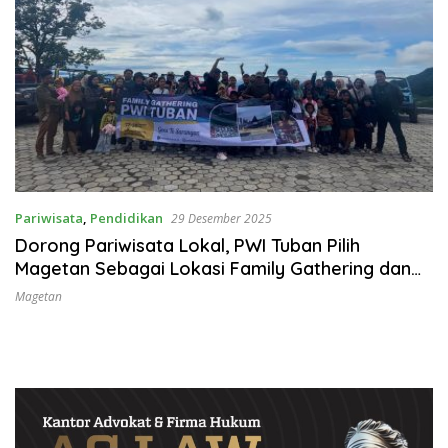
Pariwisata
,
Pendidikan
29 Desember 2025
Dorong Pariwisata Lokal, PWI Tuban Pilih
Magetan Sebagai Lokasi Family Gathering dan
Evaluasi Tahunan
Magetan