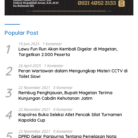
Popular Post
1
19 Juni 2025
1 Komentar
Lawu Fun Run Akan Kembali Digelar di Magetan,
Targetkan 2.000 Peserta
2
26 April 2025
1 Komentar
Peran Wartawan dalam Mengungkap Misteri CCTV di
Toilet Siswi
3
22 November 2021
0 Komentar
Rembug Penghijauan, Bupati Magetan Terima
Kunjungan Cabdin Kehutanan Jatim
4
22 November 2021
0 Komentar
Kapolres Buka Seleksi Atlet Pencak Silat Turnamen
Kapolda Cup
5
22 November 2021
0 Komentar
DPRD Gelar Paripurna Tentang Penjelasan Nota