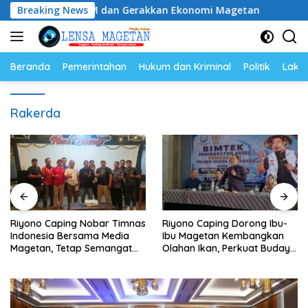
Langsung
katkan SDM dan Gerakkan Ekonomi Magetan
Breaking News
Riyono Cap
ke
konten
Beranda
Pemerintahan
Hukum dan Kriminal
Politik
Lakal
Rakerda
Riyono Caping Nobar Timnas
Riyono Caping Dorong Ibu-
Indonesia Bersama Media
Ibu Magetan Kembangkan
Magetan, Tetap Semangat
Olahan Ikan, Perkuat Budaya
Meski Garuda Gagal Lolos
Gemar Makan Ikan