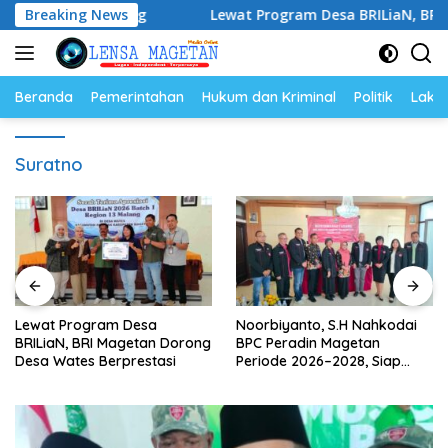
Langsung
h Berpulang
Breaking News
Lewat Program Desa BRILiaN, BRI Magetan 
ke
konten
Beranda
Pemerintahan
Hukum dan Kriminal
Politik
Lakal
Suratno
Lewat Program Desa
Noorbiyanto, S.H Nahkodai
BRILiaN, BRI Magetan Dorong
BPC Peradin Magetan
Desa Wates Berprestasi
Periode 2026–2028, Siap
Perkuat Pendampingan
Hukum