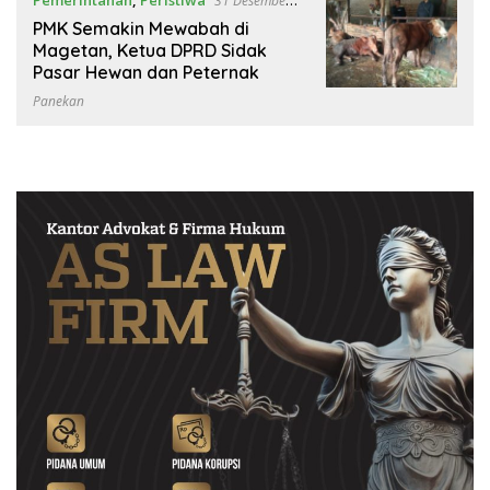
31 Desember
2024
PMK Semakin Mewabah di
Magetan, Ketua DPRD Sidak
Pasar Hewan dan Peternak
Panekan