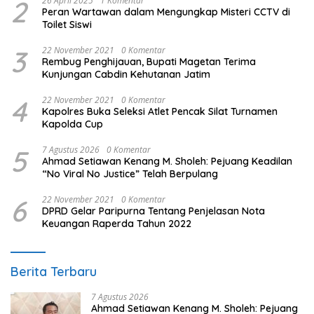
2
26 April 2025
1 Komentar
Peran Wartawan dalam Mengungkap Misteri CCTV di
Toilet Siswi
3
22 November 2021
0 Komentar
Rembug Penghijauan, Bupati Magetan Terima
Kunjungan Cabdin Kehutanan Jatim
4
22 November 2021
0 Komentar
Kapolres Buka Seleksi Atlet Pencak Silat Turnamen
Kapolda Cup
5
7 Agustus 2026
0 Komentar
Ahmad Setiawan Kenang M. Sholeh: Pejuang Keadilan
“No Viral No Justice” Telah Berpulang
6
22 November 2021
0 Komentar
DPRD Gelar Paripurna Tentang Penjelasan Nota
Keuangan Raperda Tahun 2022
Berita Terbaru
7 Agustus 2026
Ahmad Setiawan Kenang M. Sholeh: Pejuang