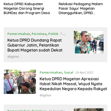
Ketua DPRD Kabupaten
Relokasi Pedagang Malam
Magetan Dorong Sinergi
Pasar Sayur Magetan
BUMDes dan Program Desa
Ditangguhkan, DPRD
Magetan Tampung Keluhan
Pemerintahan
,
Peristiwa
,
Politik
7 Mei
2025
Ketua DPRD Diundang Rapat
Gubernur Jatim, Pelantikan
Bupati Magetan sudah Dekat
Magetan
Pemerintahan
,
Sosial
24 April 2025
Ketua DPRD Magetan Apresiasi
Itsbat Nikah Massal, Wujud Nyata
Kepedulian Negara Kepada Rakyat
Magetan
Pemerintahan
,
Peristiwa