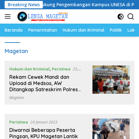
Langsung
Breaking News
Dukung Pengembangan Kampus UNESA di Pusat Kota, R
ke
konten
Beranda
Pemerintahan
Hukum dan Kriminal
Politik
Lakal
Magetan
Hukum dan Kriminal
,
Peristiwa
25
Januari 2023
Rekam Cewek Mandi dan
Upload di Medsos, AW
Ditangkap Satreskrim Polres
Magetan
Magetan
Peristiwa
24 Januari 2023
Diwarnai Beberapa Peserta
Pingsan, KPU Magetan Lantik