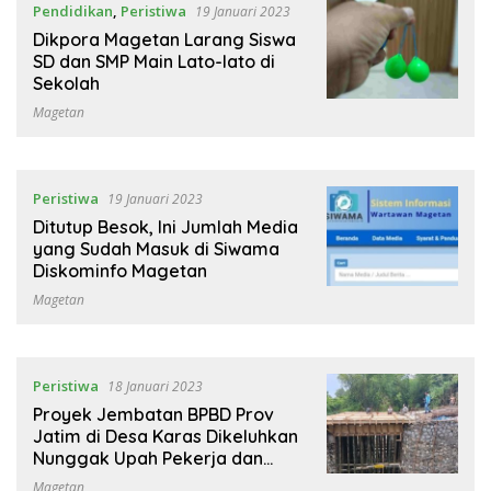
Pendidikan
,
Peristiwa
19 Januari 2023
Dikpora Magetan Larang Siswa
SD dan SMP Main Lato-lato di
Sekolah
Magetan
Peristiwa
19 Januari 2023
Ditutup Besok, Ini Jumlah Media
yang Sudah Masuk di Siwama
Diskominfo Magetan
Magetan
Peristiwa
18 Januari 2023
Proyek Jembatan BPBD Prov
Jatim di Desa Karas Dikeluhkan
Nunggak Upah Pekerja dan
Material
Magetan