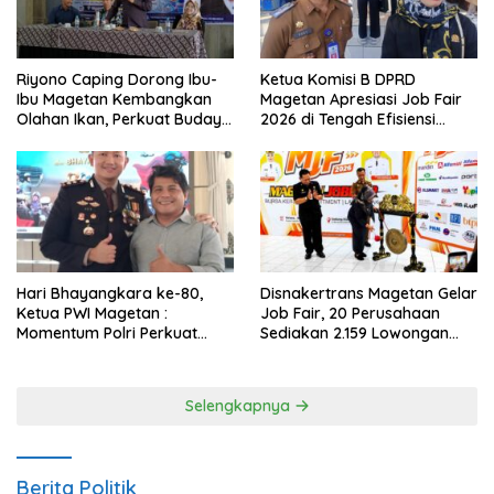
Riyono Caping Dorong Ibu-
Ketua Komisi B DPRD
Ibu Magetan Kembangkan
Magetan Apresiasi Job Fair
Olahan Ikan, Perkuat Budaya
2026 di Tengah Efisiensi
Gemar Makan Ikan
Anggaran
Hari Bhayangkara ke-80,
Disnakertrans Magetan Gelar
Ketua PWI Magetan :
Job Fair, 20 Perusahaan
Momentum Polri Perkuat
Sediakan 2.159 Lowongan
Kepercayaan Publik
Kerja
Selengkapnya
Berita Politik