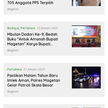
705 Anggota PPS Terpilih
Magetan
Budaya
,
Peristiwa
22 Januari 2023
Mbulan Dadari Ke-9, Bedah
Buku “Antuk Amanah Bupati
Magetan” Karya Bupati
Suprawoto
Magetan
Peristiwa
21 Januari 2023
Pastikan Malam Tahun Baru
Imlek Aman, Polres Magetan
Gelar Patroli Skala Besar
Magetan