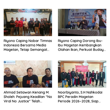
dan Populasi Ayam
Tingkatkan SDM dan
Gerakkan Ekonomi Magetan
Riyono Caping Nobar Timnas
Riyono Caping Dorong Ibu-
Indonesia Bersama Media
Ibu Magetan Kembangkan
Magetan, Tetap Semangat
Olahan Ikan, Perkuat Budaya
Meski Garuda Gagal Lolos
Gemar Makan Ikan
Ahmad Setiawan Kenang M.
Noorbiyanto, S.H Nahkodai
Sholeh: Pejuang Keadilan “No
BPC Peradin Magetan
Viral No Justice” Telah
Periode 2026–2028, Siap
Berpulang
Perkuat Pendampingan
Hukum