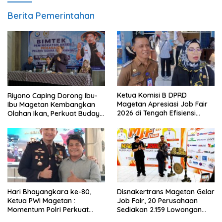
Berita Pemerintahan
Ketua Komisi B DPRD
Riyono Caping Dorong Ibu-
Magetan Apresiasi Job Fair
Ibu Magetan Kembangkan
2026 di Tengah Efisiensi
Olahan Ikan, Perkuat Budaya
Anggaran
Gemar Makan Ikan
Hari Bhayangkara ke-80,
Disnakertrans Magetan Gelar
Ketua PWI Magetan :
Job Fair, 20 Perusahaan
Momentum Polri Perkuat
Sediakan 2.159 Lowongan
Kepercayaan Publik
Kerja