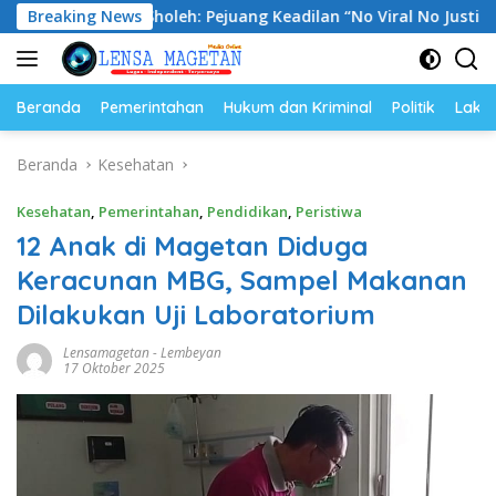
Langsung
 Sholeh: Pejuang Keadilan “No Viral No Justice” Telah Berpul
Breaking News
ke
konten
Beranda
Pemerintahan
Hukum dan Kriminal
Politik
Lakal
Beranda
Kesehatan
Kesehatan
,
Pemerintahan
,
Pendidikan
,
Peristiwa
12 Anak di Magetan Diduga
Keracunan MBG, Sampel Makanan
Dilakukan Uji Laboratorium
Lensamagetan
-
Lembeyan
17 Oktober 2025