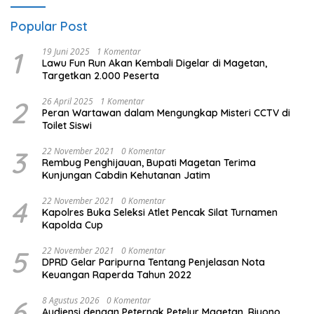
Popular Post
1
19 Juni 2025
1 Komentar
Lawu Fun Run Akan Kembali Digelar di Magetan,
Targetkan 2.000 Peserta
2
26 April 2025
1 Komentar
Peran Wartawan dalam Mengungkap Misteri CCTV di
Toilet Siswi
3
22 November 2021
0 Komentar
Rembug Penghijauan, Bupati Magetan Terima
Kunjungan Cabdin Kehutanan Jatim
4
22 November 2021
0 Komentar
Kapolres Buka Seleksi Atlet Pencak Silat Turnamen
Kapolda Cup
5
22 November 2021
0 Komentar
DPRD Gelar Paripurna Tentang Penjelasan Nota
Keuangan Raperda Tahun 2022
6
8 Agustus 2026
0 Komentar
Audiensi dengan Peternak Petelur Magetan, Riyono