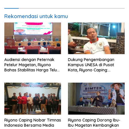
Rekomendasi untuk kamu
Audiensi dengan Peternak
Dukung Pengembangan
Petelur Magetan, Riyono
Kampus UNESA di Pusat
Bahas Stabilitas Harga Telur
Kota, Riyono Caping:
dan Populasi Ayam
Tingkatkan SDM dan
Gerakkan Ekonomi Magetan
Riyono Caping Nobar Timnas
Riyono Caping Dorong Ibu-
Indonesia Bersama Media
Ibu Magetan Kembangkan