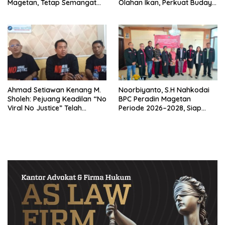
Magetan, Tetap Semangat
Olahan Ikan, Perkuat Budaya
Meski Garuda Gagal Lolos
Gemar Makan Ikan
Ahmad Setiawan Kenang M.
Noorbiyanto, S.H Nahkodai
Sholeh: Pejuang Keadilan “No
BPC Peradin Magetan
Viral No Justice” Telah
Periode 2026–2028, Siap
Berpulang
Perkuat Pendampingan
Hukum