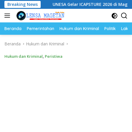
Langsung
um
Breaking News
UNESA Gelar ICAPSTURE 2026 di Magetan, Dorong In
ke
konten
Beranda
Pemerintahan
Hukum dan Kriminal
Politik
Lakal
Beranda
Hukum dan Kriminal
Hukum dan Kriminal
,
Peristiwa