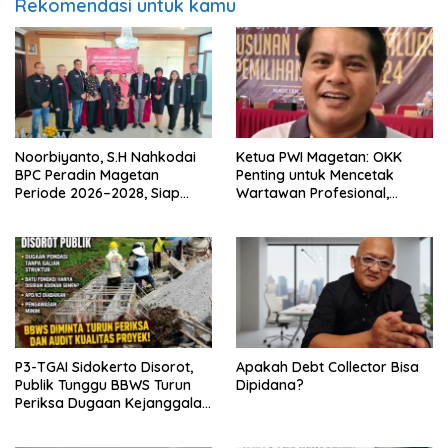
Rekomendasi untuk kamu
Noorbiyanto, S.H Nahkodai
Ketua PWI Magetan: OKK
BPC Peradin Magetan
Penting untuk Mencetak
Periode 2026–2028, Siap
Wartawan Profesional,
Perkuat Pendampingan
Berintegritas dan Terpercaya
Hukum
P3-TGAI Sidokerto Disorot,
Apakah Debt Collector Bisa
Publik Tunggu BBWS Turun
Dipidana?
Periksa Dugaan Kejanggalan
Proyek