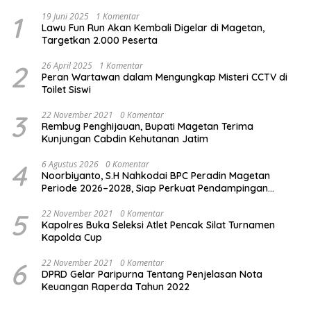
1
19 Juni 2025
1 Komentar
Lawu Fun Run Akan Kembali Digelar di Magetan,
Targetkan 2.000 Peserta
2
26 April 2025
1 Komentar
Peran Wartawan dalam Mengungkap Misteri CCTV di
Toilet Siswi
3
22 November 2021
0 Komentar
Rembug Penghijauan, Bupati Magetan Terima
Kunjungan Cabdin Kehutanan Jatim
4
6 Agustus 2026
0 Komentar
Noorbiyanto, S.H Nahkodai BPC Peradin Magetan
Periode 2026–2028, Siap Perkuat Pendampingan
Hukum
5
22 November 2021
0 Komentar
Kapolres Buka Seleksi Atlet Pencak Silat Turnamen
Kapolda Cup
6
22 November 2021
0 Komentar
DPRD Gelar Paripurna Tentang Penjelasan Nota
Keuangan Raperda Tahun 2022