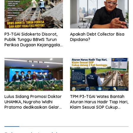
P3-TGAI Sidokerto Disorot,
Apakah Debt Collector Bisa
Publik Tunggu BBWS Turun
Dipidana?
Periksa Dugaan Kejanggalan
Proyek
Lulus Sidang Promosi Doktor
TPM P3-TGAI Wates Bantah
UHAMKA, Nugroho Widhi
Aturan Harus Hadir Tiap Hari,
Pratomo dedikasikan Gelar
Klaim Sesuai SOP Cukup
Doktor untuk Keluarga dan
Datang 2 Kali Seminggu
Institusinya