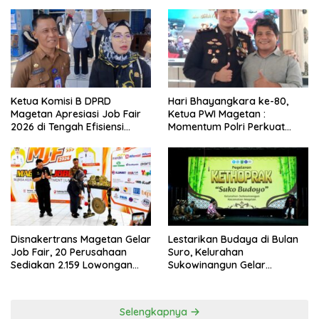
Ketua Komisi B DPRD
Hari Bhayangkara ke-80,
Magetan Apresiasi Job Fair
Ketua PWI Magetan :
2026 di Tengah Efisiensi
Momentum Polri Perkuat
Anggaran
Kepercayaan Publik
Disnakertrans Magetan Gelar
Lestarikan Budaya di Bulan
Job Fair, 20 Perusahaan
Suro, Kelurahan
Sediakan 2.159 Lowongan
Sukowinangun Gelar
Kerja
Ketoprak Suko Budoyo
Selengkapnya