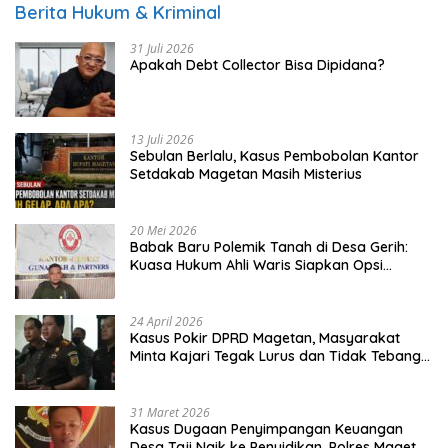
Berita Hukum & Kriminal
31 Juli 2026
Apakah Debt Collector Bisa Dipidana?
13 Juli 2026
Sebulan Berlalu, Kasus Pembobolan Kantor
Setdakab Magetan Masih Misterius
20 Mei 2026
Babak Baru Polemik Tanah di Desa Gerih:
Kuasa Hukum Ahli Waris Siapkan Opsi
Gugatan dan Audiensi ke Bupati
24 April 2026
Kasus Pokir DPRD Magetan, Masyarakat
Minta Kajari Tegak Lurus dan Tidak Tebang
Pilih
31 Maret 2026
Kasus Dugaan Penyimpangan Keuangan
Desa Taji Naik ke Penyidikan, Polres Magetan