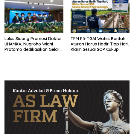
Lulus Sidang Promosi Doktor
TPM P3-TGAI Wates Bantah
UHAMKA, Nugroho Widhi
Aturan Harus Hadir Tiap Hari,
Pratomo dedikasikan Gelar
Klaim Sesuai SOP Cukup
Doktor untuk Keluarga dan
Datang 2 Kali Seminggu
Institusinya