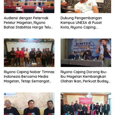
Audiensi dengan Peternak
Dukung Pengembangan
Petelur Magetan, Riyono
Kampus UNESA di Pusat
Bahas Stabilitas Harga Telur
Kota, Riyono Caping:
dan Populasi Ayam
Tingkatkan SDM dan
Gerakkan Ekonomi Magetan
Riyono Caping Nobar Timnas
Riyono Caping Dorong Ibu-
Indonesia Bersama Media
Ibu Magetan Kembangkan
Magetan, Tetap Semangat
Olahan Ikan, Perkuat Budaya
Meski Garuda Gagal Lolos
Gemar Makan Ikan