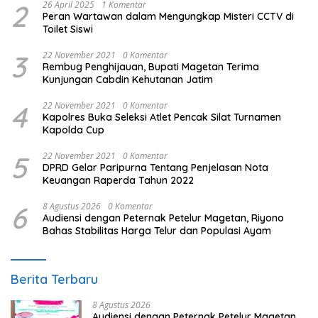
2
26 April 2025
1 Komentar
Peran Wartawan dalam Mengungkap Misteri CCTV di
Toilet Siswi
3
22 November 2021
0 Komentar
Rembug Penghijauan, Bupati Magetan Terima
Kunjungan Cabdin Kehutanan Jatim
4
22 November 2021
0 Komentar
Kapolres Buka Seleksi Atlet Pencak Silat Turnamen
Kapolda Cup
5
22 November 2021
0 Komentar
DPRD Gelar Paripurna Tentang Penjelasan Nota
Keuangan Raperda Tahun 2022
6
8 Agustus 2026
0 Komentar
Audiensi dengan Peternak Petelur Magetan, Riyono
Bahas Stabilitas Harga Telur dan Populasi Ayam
Berita Terbaru
8 Agustus 2026
Audiensi dengan Peternak Petelur Magetan,