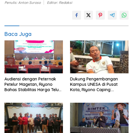
Penulis: Anton Suroso
Editor: Redaksi
Baca Juga
Audiensi dengan Peternak
Dukung Pengembangan
Petelur Magetan, Riyono
Kampus UNESA di Pusat
Bahas Stabilitas Harga Telur
Kota, Riyono Caping:
dan Populasi Ayam
Tingkatkan SDM dan
Gerakkan Ekonomi Magetan