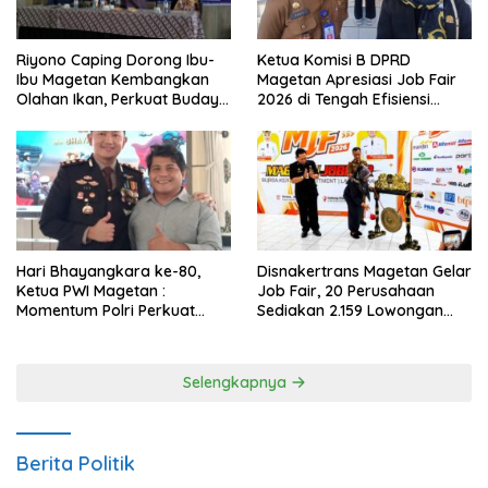
Ketua Komisi B DPRD
Riyono Caping Dorong Ibu-
Magetan Apresiasi Job Fair
Ibu Magetan Kembangkan
2026 di Tengah Efisiensi
Olahan Ikan, Perkuat Budaya
Anggaran
Gemar Makan Ikan
Hari Bhayangkara ke-80,
Disnakertrans Magetan Gelar
Ketua PWI Magetan :
Job Fair, 20 Perusahaan
Momentum Polri Perkuat
Sediakan 2.159 Lowongan
Kepercayaan Publik
Kerja
Selengkapnya
Berita Politik