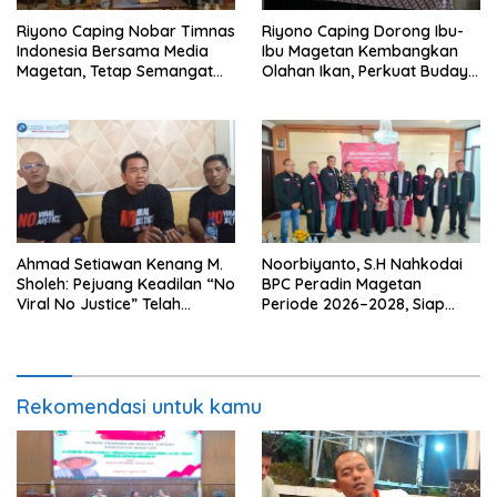
Riyono Caping Nobar Timnas
Riyono Caping Dorong Ibu-
Indonesia Bersama Media
Ibu Magetan Kembangkan
Magetan, Tetap Semangat
Olahan Ikan, Perkuat Budaya
Meski Garuda Gagal Lolos
Gemar Makan Ikan
Ahmad Setiawan Kenang M.
Noorbiyanto, S.H Nahkodai
Sholeh: Pejuang Keadilan “No
BPC Peradin Magetan
Viral No Justice” Telah
Periode 2026–2028, Siap
Berpulang
Perkuat Pendampingan
Hukum
Rekomendasi untuk kamu