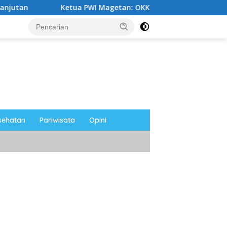
PWI Magetan: OKK Penting untuk Mencetak Wartawan Profesiona
sehatan
Pariwisata
Opini