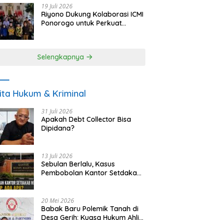
19 Juli 2026
Riyono Dukung Kolaborasi ICMI
Ponorogo untuk Perkuat
Ekonomi Kerakyatan dan
UMKM
Selengkapnya
ita Hukum & Kriminal
31 Juli 2026
Apakah Debt Collector Bisa
Dipidana?
13 Juli 2026
Sebulan Berlalu, Kasus
Pembobolan Kantor Setdakab
Magetan Masih Misterius
20 Mei 2026
Babak Baru Polemik Tanah di
Desa Gerih: Kuasa Hukum Ahli