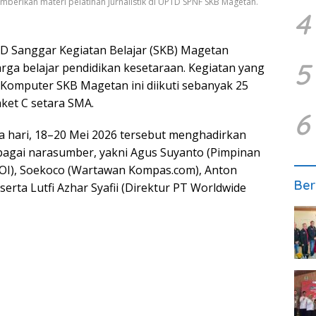
erikan materi pelatihan Jurnalistik di UPTD SPNF SKB Magetan.
4
 Sanggar Kegiatan Belajar (SKB) Magetan
5
arga belajar pendidikan kesetaraan. Kegiatan yang
Komputer SKB Magetan ini diikuti sebanyak 25
aket C setara SMA.
6
a hari, 18–20 Mei 2026 tersebut menghadirkan
ebagai narasumber, yakni Agus Suyanto (Pimpinan
OI), Soekoco (Wartawan Kompas.com), Anton
Ber
rta Lutfi Azhar Syafii (Direktur PT Worldwide