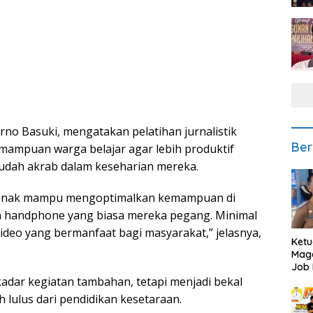
o Basuki, mengatakan pelatihan jurnalistik
Ber
mampuan warga belajar agar lebih produktif
sudah akrab dalam keseharian mereka.
ak-anak mampu mengoptimalkan kemampuan di
n handphone yang biasa mereka pegang. Minimal
deo yang bermanfaat bagi masyarakat,” jelasnya,
Ketu
Mage
Job 
Teng
kadar kegiatan tambahan, tetapi menjadi bekal
Ang
h lulus dari pendidikan kesetaraan.