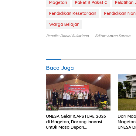
Magetan
Paket B Paket C
Pelatihan 
Pendidikan Kesetaraan
Pendidikan Non
Warga Belajar
Penulis: Daniel Sulistiono
Editor: Anton Suroso
Baca Juga
UNESA Gelar ICAPSTURE 2026
Dari Mao
di Magetan, Dorong Inovasi
Magetan,
untuk Masa Depan
UNESA Di
Berkelanjutan
Pertumb