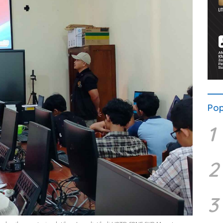
Pop
1
2
3