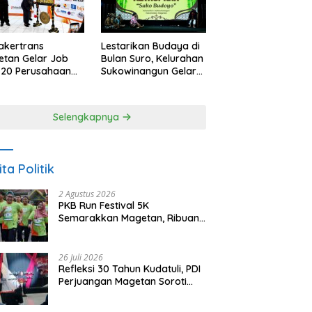
akertrans
Lestarikan Budaya di
tan Gelar Job
Bulan Suro, Kelurahan
, 20 Perusahaan
Sukowinangun Gelar
akan 2.159
Ketoprak Suko
ongan Kerja
Budoyo
Selengkapnya
ita Politik
2 Agustus 2026
PKB Run Festival 5K
Semarakkan Magetan, Ribuan
Pelari Rayakan HUT ke-28 PKB
26 Juli 2026
Refleksi 30 Tahun Kudatuli, PDI
Perjuangan Magetan Soroti
Ancaman Demokrasi dan
Tuntut Keadilan Korban