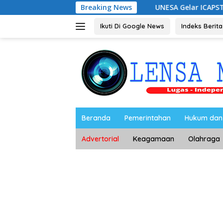
Langsung
ingan Hukum
UNESA Gelar ICAPSTURE 2026 di Magetan, 
Breaking News
ke
konten
Ikuti Di Google News
Indeks Berita
Beranda
Pemerintahan
Hukum dan 
Advertorial
Keagamaan
Olahraga