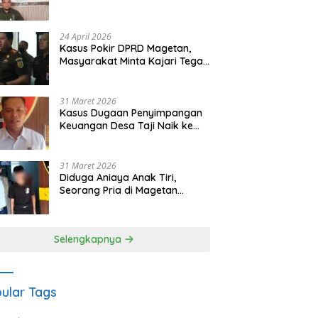
Waris Siapkan Opsi Gugatan
dan Audiensi ke Bupati
24 April 2026
Kasus Pokir DPRD Magetan,
Masyarakat Minta Kajari Tegak
Lurus dan Tidak Tebang Pilih
31 Maret 2026
Kasus Dugaan Penyimpangan
Keuangan Desa Taji Naik ke
Penyidikan, Polres Magetan
Mulai Hitung Kerugian Negara
31 Maret 2026
Diduga Aniaya Anak Tiri,
Seorang Pria di Magetan
Dilaporkan ke Polisi
Selengkapnya
ular Tags