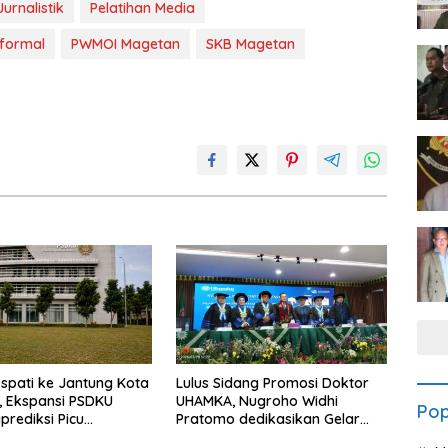
Jurnalistik
Pelatihan Media
formal
PWMOI Magetan
SKB Magetan
spati ke Jantung Kota
Lulus Sidang Promosi Doktor
 Ekspansi PSDKU
UHAMKA, Nugroho Widhi
Pop
prediksi Picu
Pratomo dedikasikan Gelar
uhan Ekonomi
Doktor untuk Keluarga dan