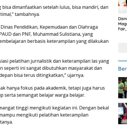
 bisa dimanfaatkan setelah lulus, bisa mandiri, dan
imal,” tambahnya.
Disn
Mage
la Dinas Pendidikan, Kepemudaan dan Olahraga
Fair
d PAUD dan PNF, Muhammad Sulistiana, yang
Sedi
Low
embelajaran berbasis keterampilan yang dilakukan
asi pelatihan jurnalistik dan keterampilan las yang
 seperti ini sangat dibutuhkan masyarakat dan
Ber
pan bisa terus ditingkatkan,” ujarnya.
ak hanya fokus pada akademik, tetapi juga harus
serta semangat belajar warga belajar.
mangat tinggi mengikuti kegiatan ini. Dengan bekal
 mampu mengikuti pelatihan keterampilan
tanya.