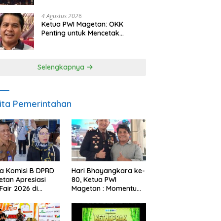
Berkelanjutan
4 Agustus 2026
Ketua PWI Magetan: OKK
Penting untuk Mencetak
Wartawan Profesional,
Berintegritas dan Terpercaya
Selengkapnya
ita Pemerintahan
a Komisi B DPRD
Hari Bhayangkara ke-
tan Apresiasi
80, Ketua PWI
Fair 2026 di
Magetan : Momentum
ah Efisiensi
Polri Perkuat
garan
Kepercayaan Publik