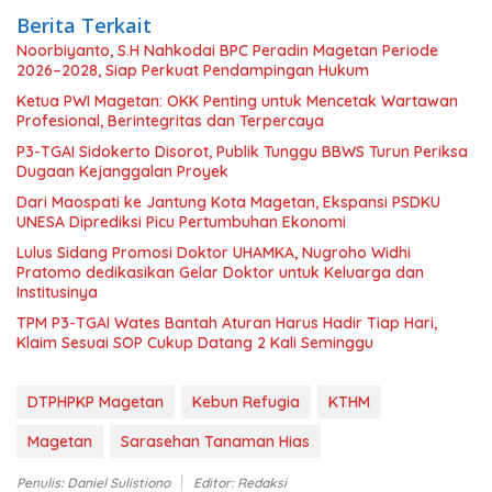
Berita Terkait
Noorbiyanto, S.H Nahkodai BPC Peradin Magetan Periode
2026–2028, Siap Perkuat Pendampingan Hukum
Ketua PWI Magetan: OKK Penting untuk Mencetak Wartawan
Profesional, Berintegritas dan Terpercaya
P3-TGAI Sidokerto Disorot, Publik Tunggu BBWS Turun Periksa
Dugaan Kejanggalan Proyek
Dari Maospati ke Jantung Kota Magetan, Ekspansi PSDKU
UNESA Diprediksi Picu Pertumbuhan Ekonomi
Lulus Sidang Promosi Doktor UHAMKA, Nugroho Widhi
Pratomo dedikasikan Gelar Doktor untuk Keluarga dan
Institusinya
TPM P3-TGAI Wates Bantah Aturan Harus Hadir Tiap Hari,
Klaim Sesuai SOP Cukup Datang 2 Kali Seminggu
DTPHPKP Magetan
Kebun Refugia
KTHM
Magetan
Sarasehan Tanaman Hias
Penulis: Daniel Sulistiono
Editor: Redaksi