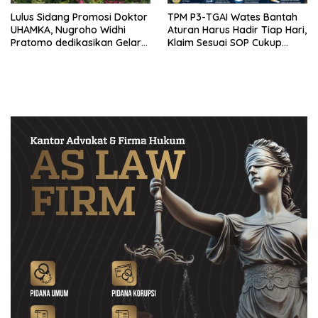
Lulus Sidang Promosi Doktor
TPM P3-TGAI Wates Bantah
UHAMKA, Nugroho Widhi
Aturan Harus Hadir Tiap Hari,
Pratomo dedikasikan Gelar
Klaim Sesuai SOP Cukup
Doktor untuk Keluarga dan
Datang 2 Kali Seminggu
Institusinya