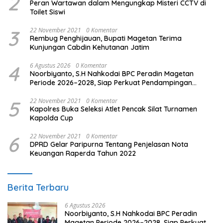
2
Peran Wartawan dalam Mengungkap Misteri CCTV di
Toilet Siswi
3
22 November 2021
0 Komentar
Rembug Penghijauan, Bupati Magetan Terima
Kunjungan Cabdin Kehutanan Jatim
4
6 Agustus 2026
0 Komentar
Noorbiyanto, S.H Nahkodai BPC Peradin Magetan
Periode 2026–2028, Siap Perkuat Pendampingan
Hukum
5
22 November 2021
0 Komentar
Kapolres Buka Seleksi Atlet Pencak Silat Turnamen
Kapolda Cup
6
22 November 2021
0 Komentar
DPRD Gelar Paripurna Tentang Penjelasan Nota
Keuangan Raperda Tahun 2022
Berita Terbaru
6 Agustus 2026
Noorbiyanto, S.H Nahkodai BPC Peradin
Magetan Periode 2026–2028, Siap Perkuat