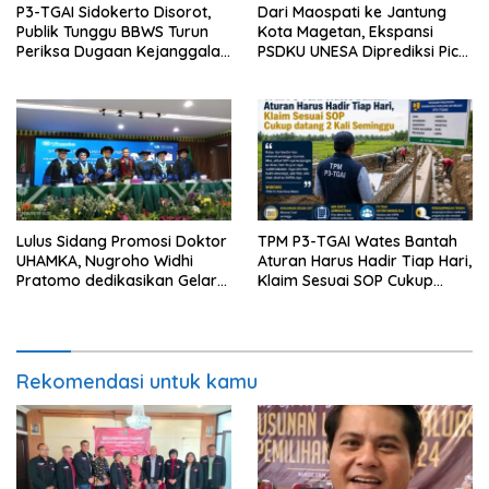
P3-TGAI Sidokerto Disorot,
Dari Maospati ke Jantung
Publik Tunggu BBWS Turun
Kota Magetan, Ekspansi
Periksa Dugaan Kejanggalan
PSDKU UNESA Diprediksi Picu
Proyek
Pertumbuhan Ekonomi
Lulus Sidang Promosi Doktor
TPM P3-TGAI Wates Bantah
UHAMKA, Nugroho Widhi
Aturan Harus Hadir Tiap Hari,
Pratomo dedikasikan Gelar
Klaim Sesuai SOP Cukup
Doktor untuk Keluarga dan
Datang 2 Kali Seminggu
Institusinya
Rekomendasi untuk kamu