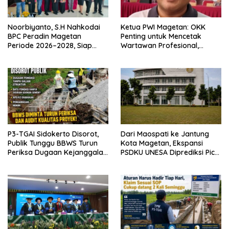
Noorbiyanto, S.H Nahkodai
Ketua PWI Magetan: OKK
BPC Peradin Magetan
Penting untuk Mencetak
Periode 2026–2028, Siap
Wartawan Profesional,
Perkuat Pendampingan
Berintegritas dan Terpercaya
Hukum
P3-TGAI Sidokerto Disorot,
Dari Maospati ke Jantung
Publik Tunggu BBWS Turun
Kota Magetan, Ekspansi
Periksa Dugaan Kejanggalan
PSDKU UNESA Diprediksi Picu
Proyek
Pertumbuhan Ekonomi