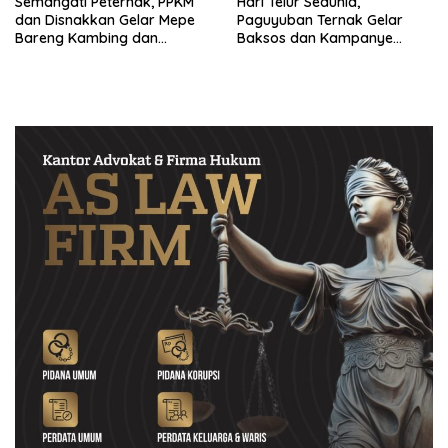
Semangati Peternak, PPKM
Hari Telur Sedunia,
dan Disnakkan Gelar Mepe
Paguyuban Ternak Gelar
Bareng Kambing dan
Baksos dan Kampanye
Domba
Makan Telur di Panti Asuhan