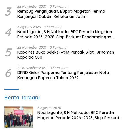
3
22 November 2021
0 Komentar
Rembug Penghijauan, Bupati Magetan Terima
Kunjungan Cabdin Kehutanan Jatim
4
6 Agustus 2026
0 Komentar
Noorbiyanto, S.H Nahkodai BPC Peradin Magetan
Periode 2026–2028, Siap Perkuat Pendampingan
Hukum
5
22 November 2021
0 Komentar
Kapolres Buka Seleksi Atlet Pencak Silat Turnamen
Kapolda Cup
6
22 November 2021
0 Komentar
DPRD Gelar Paripurna Tentang Penjelasan Nota
Keuangan Raperda Tahun 2022
Berita Terbaru
6 Agustus 2026
Noorbiyanto, S.H Nahkodai BPC Peradin
Magetan Periode 2026–2028, Siap Perkuat
Pendampingan Hukum