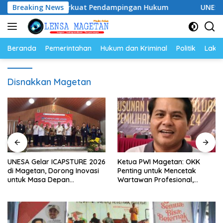
Langsung
028, Siap Perkuat Pendampingan Hukum
Breaking News
UNESA Gelar IC
ke
konten
Beranda
Pemerintahan
Hukum dan Kriminal
Politik
Lakal
Disnakkan Magetan
UNESA Gelar ICAPSTURE 2026
Ketua PWI Magetan: OKK
di Magetan, Dorong Inovasi
Penting untuk Mencetak
untuk Masa Depan
Wartawan Profesional,
Berkelanjutan
Berintegritas dan Terpercaya