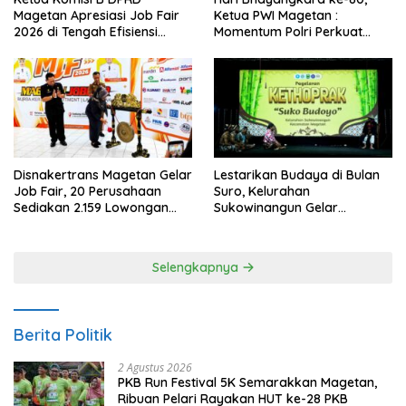
Magetan Apresiasi Job Fair
Ketua PWI Magetan :
2026 di Tengah Efisiensi
Momentum Polri Perkuat
Anggaran
Kepercayaan Publik
Disnakertrans Magetan Gelar
Lestarikan Budaya di Bulan
Job Fair, 20 Perusahaan
Suro, Kelurahan
Sediakan 2.159 Lowongan
Sukowinangun Gelar
Kerja
Ketoprak Suko Budoyo
Selengkapnya
Berita Politik
2 Agustus 2026
PKB Run Festival 5K Semarakkan Magetan,
Ribuan Pelari Rayakan HUT ke-28 PKB