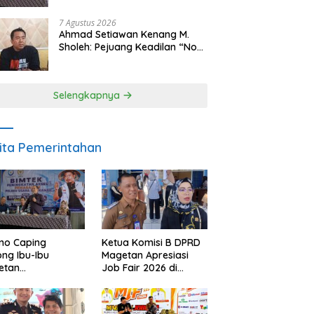
Makan Ikan
7 Agustus 2026
Ahmad Setiawan Kenang M.
Sholeh: Pejuang Keadilan “No
Viral No Justice” Telah
Berpulang
Selengkapnya
ita Pemerintahan
no Caping
Ketua Komisi B DPRD
ng Ibu-Ibu
Magetan Apresiasi
etan
Job Fair 2026 di
bangkan Olahan
Tengah Efisiensi
, Perkuat Budaya
Anggaran
ar Makan Ikan