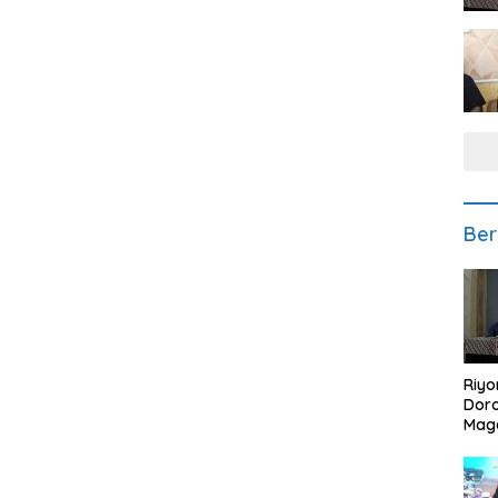
Ber
Riyo
Doro
Mag
Kem
Ikan
Gem