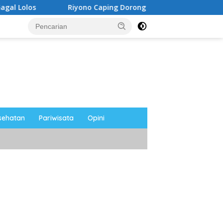
Riyono Caping Dorong Ibu-Ibu Magetan Kembangkan Olahan 
sehatan
Pariwisata
Opini