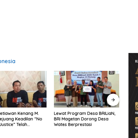
onesia
etiawan Kenang M.
Lewat Program Desa BRILiaN,
Noorb
Pejuang Keadilan “No
BRI Magetan Dorong Desa
Perad
Justice” Telah
Wates Berprestasi
2026–
ng
Pend