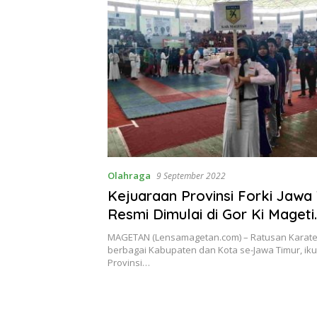
Olahraga
9 September 2022
Kejuaraan Provinsi Forki Jawa
Resmi Dimulai di Gor Ki Mageti
Kabupaten Magetan
MAGETAN (Lensamagetan.com) – Ratusan Karate
berbagai Kabupaten dan Kota se-Jawa Timur, iku
Provinsi…