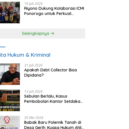
19 Juli 2026
Riyono Dukung Kolaborasi ICMI
Ponorogo untuk Perkuat
Ekonomi Kerakyatan dan
UMKM
Selengkapnya
ita Hukum & Kriminal
31 Juli 2026
Apakah Debt Collector Bisa
Dipidana?
13 Juli 2026
Sebulan Berlalu, Kasus
Pembobolan Kantor Setdakab
Magetan Masih Misterius
20 Mei 2026
Babak Baru Polemik Tanah di
Desa Gerih: Kuasa Hukum Ahli