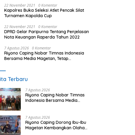
22 November 2021
0 Komentar
Kapolres Buka Seleksi Atlet Pencak Silat
Turnamen Kapolda Cup
22 November 2021
0 Komentar
DPRD Gelar Paripurna Tentang Penjelasan
Nota Keuangan Raperda Tahun 2022
7 Agustus 2026
0 Komentar
Riyono Caping Nobar Timnas Indonesia
Bersama Media Magetan, Tetap
Semangat Meski Garuda Gagal Lolos
ita Terbaru
7 Agustus 2026
Riyono Caping Nobar Timnas
Indonesia Bersama Media
Magetan, Tetap Semangat
Meski Garuda Gagal Lolos
7 Agustus 2026
Riyono Caping Dorong Ibu-Ibu
Magetan Kembangkan Olahan
Ikan, Perkuat Budaya Gemar