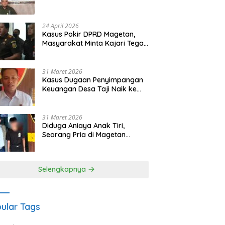
Waris Siapkan Opsi Gugatan
dan Audiensi ke Bupati
24 April 2026
Kasus Pokir DPRD Magetan,
Masyarakat Minta Kajari Tegak
Lurus dan Tidak Tebang Pilih
31 Maret 2026
Kasus Dugaan Penyimpangan
Keuangan Desa Taji Naik ke
Penyidikan, Polres Magetan
Mulai Hitung Kerugian Negara
31 Maret 2026
Diduga Aniaya Anak Tiri,
Seorang Pria di Magetan
Dilaporkan ke Polisi
Selengkapnya
ular Tags