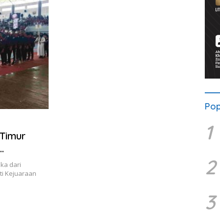
Pop
1
 Timur
2
ka dari
ti Kejuaraan
3