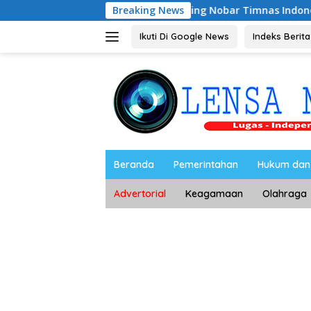
Langsung
Riyono Caping Nobar Timnas Indonesia Bersama Med
Breaking News
ke
konten
Ikuti Di Google News
Indeks Berita
Beranda
Pemerintahan
Hukum dan 
Advertorial
Keagamaan
Olahraga