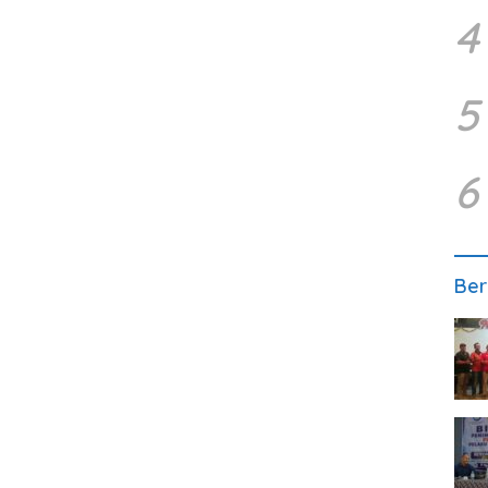
4
5
6
Ber