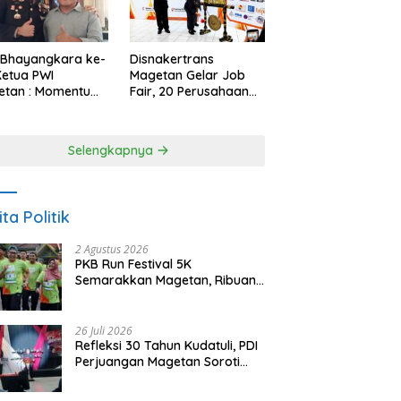
 Bhayangkara ke-
Disnakertrans
Ketua PWI
Magetan Gelar Job
etan : Momentum
Fair, 20 Perusahaan
i Perkuat
Sediakan 2.159
rcayaan Publik
Lowongan Kerja
Selengkapnya
ita Politik
2 Agustus 2026
PKB Run Festival 5K
Semarakkan Magetan, Ribuan
Pelari Rayakan HUT ke-28 PKB
26 Juli 2026
Refleksi 30 Tahun Kudatuli, PDI
Perjuangan Magetan Soroti
Ancaman Demokrasi dan
Tuntut Keadilan Korban