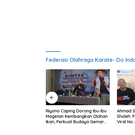
Federasi Olahraga Karate- Do Ind
ng Nobar Timnas
Riyono Caping Dorong Ibu-Ibu
Ahmad S
ersama Media
Magetan Kembangkan Olahan
Sholeh: 
etap Semangat
Ikan, Perkuat Budaya Gemar
Viral No 
a Gagal Lolos
Makan Ikan
Berpula