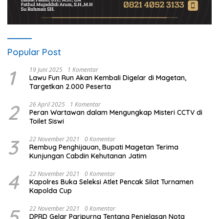
Popular Post
1
19 Juni 2025
1 Komentar
Lawu Fun Run Akan Kembali Digelar di Magetan,
Targetkan 2.000 Peserta
2
26 April 2025
1 Komentar
Peran Wartawan dalam Mengungkap Misteri CCTV di
Toilet Siswi
3
22 November 2021
0 Komentar
Rembug Penghijauan, Bupati Magetan Terima
Kunjungan Cabdin Kehutanan Jatim
4
22 November 2021
0 Komentar
Kapolres Buka Seleksi Atlet Pencak Silat Turnamen
Kapolda Cup
5
22 November 2021
0 Komentar
DPRD Gelar Paripurna Tentang Penjelasan Nota