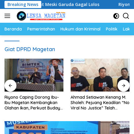
Langsung
p Semangat Meski Garuda Gagal Lolos
Breaking News
Riyono Caping 
ke
konten
Beranda
Pemerintahan
Hukum dan Kriminal
Politik
Lakal
Giat DPRD Magetan
Riyono Caping Dorong Ibu-
Ahmad Setiawan Kenang M.
Ibu Magetan Kembangkan
Sholeh: Pejuang Keadilan “No
Olahan Ikan, Perkuat Budaya
Viral No Justice” Telah
Gemar Makan Ikan
Berpulang