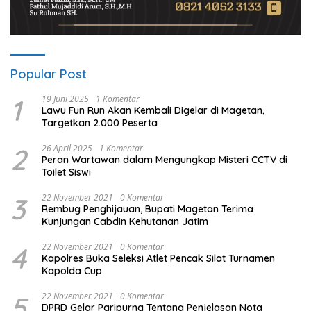
Popular Post
1
19 Juni 2025
1 Komentar
Lawu Fun Run Akan Kembali Digelar di Magetan,
Targetkan 2.000 Peserta
2
26 April 2025
1 Komentar
Peran Wartawan dalam Mengungkap Misteri CCTV di
Toilet Siswi
3
22 November 2021
0 Komentar
Rembug Penghijauan, Bupati Magetan Terima
Kunjungan Cabdin Kehutanan Jatim
4
22 November 2021
0 Komentar
Kapolres Buka Seleksi Atlet Pencak Silat Turnamen
Kapolda Cup
5
22 November 2021
0 Komentar
DPRD Gelar Paripurna Tentang Penjelasan Nota