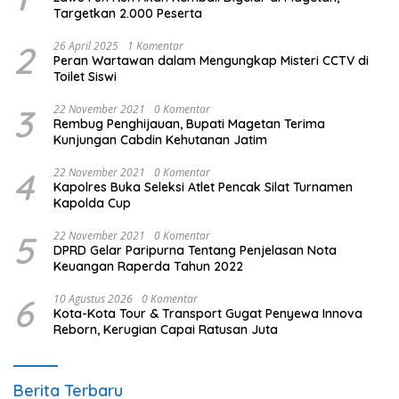
Targetkan 2.000 Peserta
2
26 April 2025
1 Komentar
Peran Wartawan dalam Mengungkap Misteri CCTV di
Toilet Siswi
3
22 November 2021
0 Komentar
Rembug Penghijauan, Bupati Magetan Terima
Kunjungan Cabdin Kehutanan Jatim
4
22 November 2021
0 Komentar
Kapolres Buka Seleksi Atlet Pencak Silat Turnamen
Kapolda Cup
5
22 November 2021
0 Komentar
DPRD Gelar Paripurna Tentang Penjelasan Nota
Keuangan Raperda Tahun 2022
6
10 Agustus 2026
0 Komentar
Kota-Kota Tour & Transport Gugat Penyewa Innova
Reborn, Kerugian Capai Ratusan Juta
Berita Terbaru