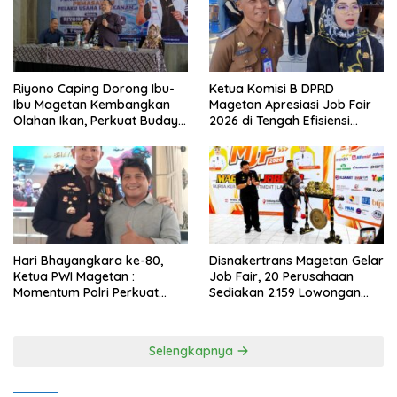
Riyono Caping Dorong Ibu-
Ketua Komisi B DPRD
Ibu Magetan Kembangkan
Magetan Apresiasi Job Fair
Olahan Ikan, Perkuat Budaya
2026 di Tengah Efisiensi
Gemar Makan Ikan
Anggaran
Hari Bhayangkara ke-80,
Disnakertrans Magetan Gelar
Ketua PWI Magetan :
Job Fair, 20 Perusahaan
Momentum Polri Perkuat
Sediakan 2.159 Lowongan
Kepercayaan Publik
Kerja
Selengkapnya