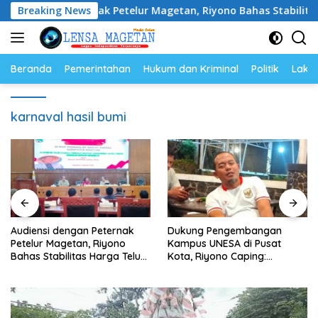
Langsung
gan Peternak Petelur Magetan, Riyono Bahas Stabilitas Harga T
Breaking News
ke
konten
Beranda
Pemerintahan
Hukum dan Kriminal
Politik
Lakal
karnaval hasil bumi
Audiensi dengan Peternak
Dukung Pengembangan
Petelur Magetan, Riyono
Kampus UNESA di Pusat
Bahas Stabilitas Harga Telur
Kota, Riyono Caping:
dan Populasi Ayam
Tingkatkan SDM dan
Gerakkan Ekonomi Magetan