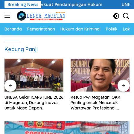
Langsung
2028, Siap Perkuat Pendampingan Hukum
Breaking News
UNESA Gelar I
ke
konten
Beranda
Pemerintahan
Hukum dan Kriminal
Politik
Lakal
Kedung Panji
UNESA Gelar ICAPSTURE 2026
Ketua PWI Magetan: OKK
di Magetan, Dorong Inovasi
Penting untuk Mencetak
untuk Masa Depan
Wartawan Profesional,
Berkelanjutan
Berintegritas dan Terpercaya