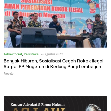
Advertorial
,
Peristiwa
26 Agustus 2023
Banyak Hiburan, Sosialisasi Cegah Rokok Ilegal
Satpol PP Magetan di Kedung Panji Lembeyan
Meriah
Magetan