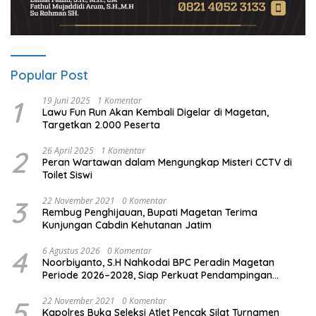
Popular Post
1
19 Juni 2025
1 Komentar
Lawu Fun Run Akan Kembali Digelar di Magetan,
Targetkan 2.000 Peserta
2
26 April 2025
1 Komentar
Peran Wartawan dalam Mengungkap Misteri CCTV di
Toilet Siswi
3
22 November 2021
0 Komentar
Rembug Penghijauan, Bupati Magetan Terima
Kunjungan Cabdin Kehutanan Jatim
4
6 Agustus 2026
0 Komentar
Noorbiyanto, S.H Nahkodai BPC Peradin Magetan
Periode 2026–2028, Siap Perkuat Pendampingan
Hukum
5
22 November 2021
0 Komentar
Kapolres Buka Seleksi Atlet Pencak Silat Turnamen